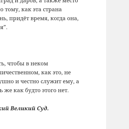
аград и даров, а также место
 тому, как эта страна
ь, придёт время, когда она,
я”.
ть, чтобы в неком
личественном, как это, не
ушно и честно служит ему, а
 же как будто этого нет.
кий Великий Суд.