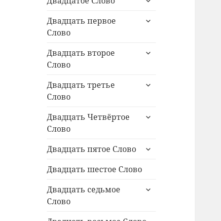
Двадцатое Слово
дочернее
раскрыть
меню
Двадцать первое
дочернее
Слово
меню
раскрыть
Двадцать второе
дочернее
Слово
меню
раскрыть
Двадцать третье
дочернее
Слово
меню
раскрыть
Двадцать Четвёртое
дочернее
Слово
меню
раскрыть
Двадцать пятое Слово
дочернее
меню
Двадцать шестое Слово
раскрыть
Двадцать седьмое
дочернее
Слово
меню