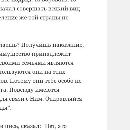
 начал совершать всякий вид
еление же той страны не
делаешь? Получишь наказание,
то имущество принадлежит
о своими семьями являются
ользуются они на этих
ов. Потому они тебе особо не
ога. Повсюду имеются
ля связи с Ним. Отправляйся
ды”.
шись, сказал: “Нет, это