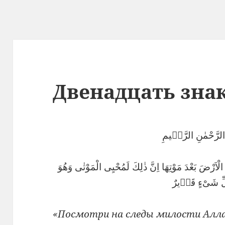
Двенадцать зна
 الرَّحْمٰنِ الرَّحٖيمِ
الْاَرْضَ بَعْدَ مَوْتِهَا اِنَّ ذٰلِكَ لَمُحْيِى الْمَوْتٰى وَهُوَ
ِّ شَىْءٍ قَدٖيرٌ
«Посмотри на следы милости Алла