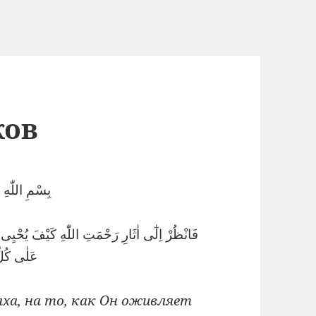
ков
بِسْمِ اللّٰهِ
فَانْظُرْ اِلٰٓى اٰثَارِ رَحْمَتِ اللّٰهِ كَيْفَ يُحْيِى 
عَلٰى كُل
ха, на то, как Он оживляет