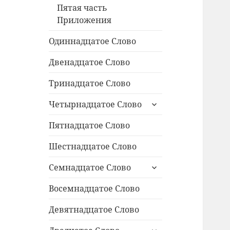
Пятая часть
Приложения
Одиннадцатое Cлово
Двенадцатое Слово
Тринадцатое Слово
раскрыть
Четырнадцатое Слово
дочернее
меню
Пятнадцатое Слово
Шестнадцатое Слово
раскрыть
Семнадцатое Слово
дочернее
меню
Восемнадцатое Слово
Девятнадцатое Слово
раскрыть