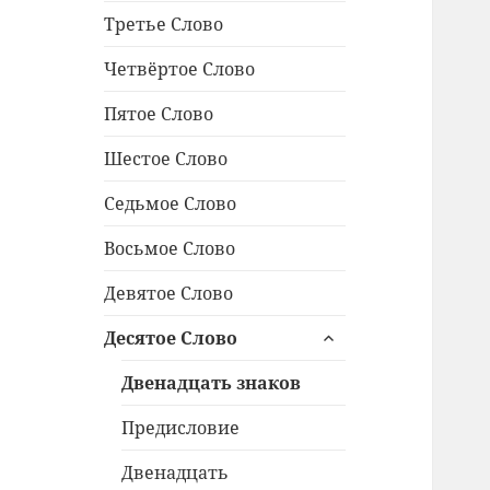
Третье Слово
Четвёртое Слово
Пятое Слово
Шестое Слово
Седьмое Слово
Восьмое Слово
Девятое Слово
раскрыть
Десятое Слово
дочернее
меню
Двенадцать знаков
Предисловие
Двенадцать