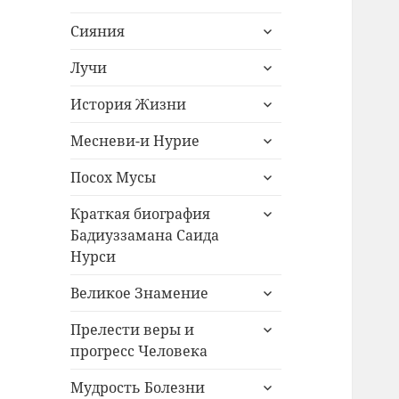
дочернее
раскрыть
меню
Сияния
дочернее
раскрыть
меню
Лучи
дочернее
раскрыть
меню
История Жизни
дочернее
раскрыть
меню
Месневи-и Нурие
дочернее
раскрыть
меню
Посох Мусы
дочернее
раскрыть
меню
Краткая биография
дочернее
Бадиуззамана Саида
меню
Нурси
раскрыть
Великое Знамение
дочернее
раскрыть
меню
Прелести веры и
дочернее
прогресс Человека
меню
раскрыть
Мудрость Болезни