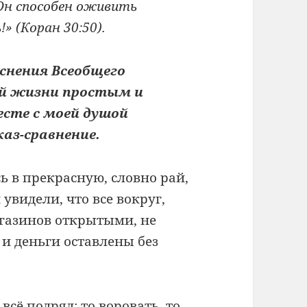
 Он способен оживить
» (Коран 30:50).
яснения Всеобщего
ой жизни простым и
сте с моей душой
аз-сравнение.
 в прекрасную, словно рай,
 увидели, что все вокруг,
агазинов открытыми, не
 и деньги оставлены без
 всё подряд: то воровать, то