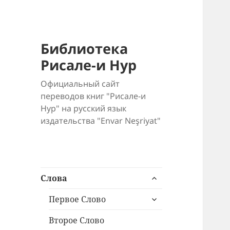
Библиотека
Рисале-и Нур
Официальный сайт
переводов книг "Рисале-и
Нур" на русский язык
издательства "Envar Neşriyat"
раскрыть
Слова
дочернее
раскрыть
меню
Первое Слово
дочернее
меню
Второе Слово