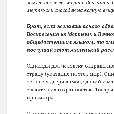
землю после её смерти. Воистину,
мёртвых и способен на всякую вещь!
Брат, если желаешь ясного объ
Воскресения из Мёртвых и Вечн
общедоступным языком, то вме
послушай этот маленький расск
Однажды два человека отправились
страну (указание на этот мир). Они
оставляя двери домов, зданий и м
следят за их сохранностью. Товары
присмотра.
Один из них, видя это, стал хватать