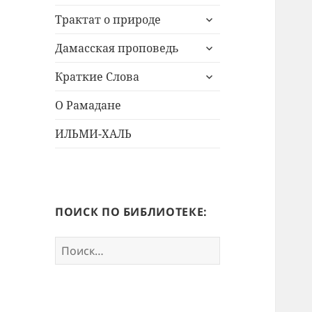
дочернее
раскрыть
меню
Трактат о природе
дочернее
раскрыть
меню
Дамасская проповедь
дочернее
раскрыть
меню
Краткие Слова
дочернее
меню
О Рамадане
ИЛЬМИ-ХАЛЬ
ПОИСК ПО БИБЛИОТЕКЕ:
Найти: