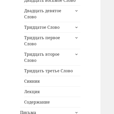
Двадцать восьмое Слово
раскрыть
Двадцать девятое
дочернее
Слово
меню
раскрыть
Тридцатое Слово
дочернее
раскрыть
меню
Тридцать первое
дочернее
Слово
меню
раскрыть
Тридцать второе
дочернее
Слово
меню
Тридцать третье Слово
Сияния
Лекция
Содержание
раскрыть
Письма