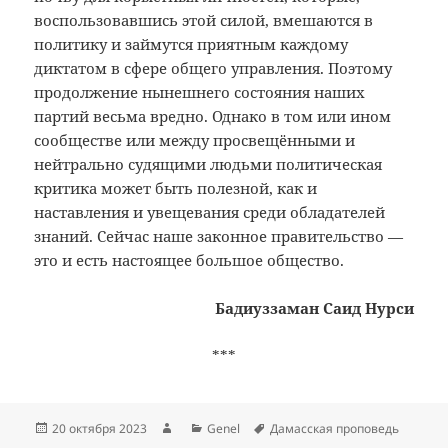
воспользовавшись этой силой, вмешаются в
политику и займутся приятным каждому
диктатом в сфере общего управления. Поэтому
продолжение нынешнего состояния наших
партий весьма вредно. Однако в том или ином
сообществе или между просвещёнными и
нейтрально судящими людьми политическая
критика может быть полезной, как и
наставления и увещевания среди обладателей
знаний. Сейчас наше законное правительство —
это и есть настоящее большое общество.
Бадиуззаман Саид Нурси
***
Опубликовано
Автор
Рубрики
Метки
20 октября 2023
Genel
Дамасская проповедь