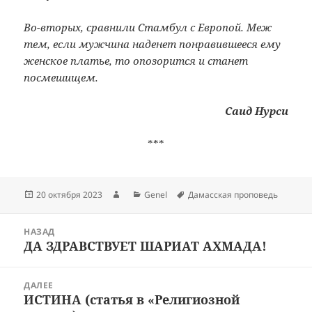
Во-вторых, сравнили Стамбул с Европой. Меж
тем, если мужчина наденет понравившееся ему
женское платье, то опозорится и станет
посмешищем.
Саид Нурси
***
Опубликовано
Автор
Рубрики
Метки
20 октября 2023
Genel
Дамасская проповедь
Навигация
НАЗАД
по
ДА ЗДРАВСТВУЕТ ШАРИАТ АХМАДА!
Предыдущая
записям
запись:
ДАЛЕЕ
ИСТИНА (статья в «Религиозной
Следующая