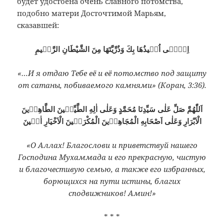
будет удостоена очень славного потомства,
подобно матери Досточтимой Марьям,
сказавшей:
اِنّٖٓى اُعٖيذُهَا بِكَ وَذُرِّيَّتَهَا مِنَ الشَّيْطَانِ الرَّجٖيمِ
«…И я отдаю Тебе её и её потомство под защиту
от сатаны, побиваемого камнями» (Коран, 3:36).
اَللّٰهُمَّ صَلِّ عَلٰى سَيِّدِنَا مُحَمَّدٍ وَعَلٰى اٰلِهِ الطَّيِّبٖينَ الطَّاهِرٖينَ
الْاَبْرَارِ وَعَلٰى اَصْحَابِهِ الْمُجَاهِدٖينَ الْمُكْرَمٖينَ الْاَخْيَارِ اٰمٖينَ
«О Аллах! Благослови и приветствуй нашего
Господина Мухаммада и его прекрасную, чистую
и благочестивую семью, а также его избранных,
борющихся на пути истины, благих
сподвижников! Амин!»
* * *