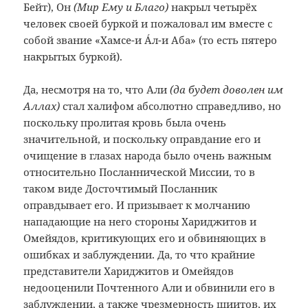
Бейт)
, Он
(Мир Ему и Благо)
накрыл четырёх
человек своей буркой и пожаловал им вместе с
собой звание «Хамсе-и Áл-и Аба» (то есть пятеро
накрытых буркой).
Да, несмотря на то, что Али
(да будет доволен им
Аллах)
стал халифом абсолютно справедливо, но
поскольку пролитая кровь была очень
значительной, и поскольку оправдание его и
очищение в глазах народа было очень важным
относительно Посланнической Миссии, то в
таком виде Досточтимый Посланник
оправдывает его. И призывает к молчанию
нападающие на него стороны Хариджитов и
Омейядов, критикующих его и обвиняющих в
ошибках и заблуждении. Да, то что крайние
представители Хариджитов и Омейядов
недооценили Почтенного Али и обвинили его в
заблуждении, а также чрезмерность шиитов, их