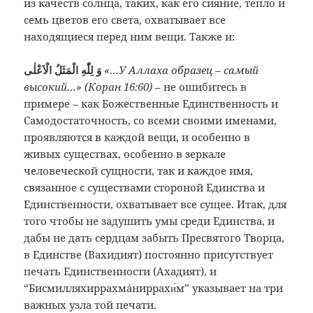
из качеств солнца, таких, как его сияние, тепло и
семь цветов его света, охватывает все
находящиеся перед ним вещи. Также и:
وَ لِلّٰهِ الْمَثَلُ الْاَعْلٰى
«…У Аллаха образец – самый
высокий…» (Коран 16:60)
– не ошибитесь в
примере – как Божественные Единственность и
Самодостаточность, со всеми своими именами,
проявляются в каждой вещи, и особенно в
живых существах, особенно в зеркале
человеческой сущности, так и каждое имя,
связанное с существами стороной Единства и
Единственности, охватывает все сущее. Итак, для
того чтобы не задушить умы среди Единства, и
дабы не дать сердцам забыть Пресвятого Творца,
в Единстве (Вахидият) постоянно присутствует
печать Единственности (Ахадият), и
“Бисмилляхиррахмáниррахи́м” указывает на три
важных узла той печати.