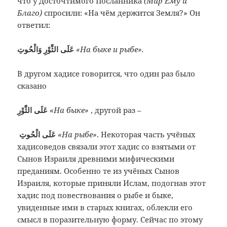
что у Досточтимого Посланника
(Мир Ему и
Благо)
спросили: «На чём держится Земля?»
Он
ответил:
عَلَى الثَّوْرِ وَالْحُوتِ
«На быке и рыбе».
В другом хадисе говорится, что один раз было
сказано
عَلَى الثَّوْرِ
«На быке»
, другой раз –
عَلَى الْحُوتِ
«На рыбе»
. Некоторая часть учёных
хадисоведов связали этот хадис со взятыми от
Сынов Израиля древними мифическими
преданиям. Особенно те из учёных Сынов
Израиля, которые приняли Ислам, подогнав этот
хадис под повествования о рыбе и быке,
увиденные ими в старых книгах, облекли его
смысл в поразительную форму. Сейчас по этому