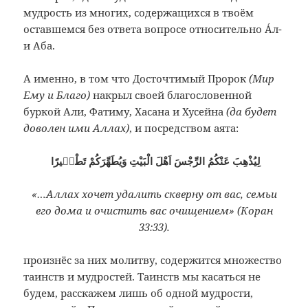
мудрость из многих, содержащихся в твоём
оставшемся без ответа вопросе относительно Áл-
и Аба.
А именно, в том что Досточтимый Пророк
(Мир
Ему и Благо)
накрыл своей благословенной
буркой Али, Фатиму, Хасана и Хусейна
(да будет
доволен ими Аллах)
, и посредством аята:
لِيُذْهِبَ عَنْكُمُ الرِّجْسَ اَهْلَ الْبَيْتِ وَيُطَهِّرَكُمْ تَطْهٖيرًا
«…Аллах хочет удалить скверну от вас, семьи
его дома и очистить вас очищением» (Коран
33:33).
произнёс за них молитву, содержится множество
таинств и мудростей. Таинств мы касаться не
будем, расскажем лишь об одной мудрости,