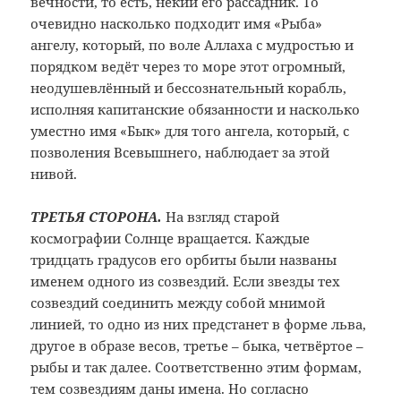
вечности,
то есть, некий его рассадник. То
очевидно
насколько подходит имя «Рыба»
ангелу,
который, по воле Аллаха с мудростью и
порядком ведёт через то море этот
огромный,
неодушевлённый и бессознательный
корабль,
исполняя капитанские обязанности
и насколько
уместно имя «Бык» для того
ангела, который, с
позволения Всевышнего,
наблюдает за этой
нивой.
ТРЕТЬЯ СТОРОНА.
На взгляд старой
космографии Солнце вращается. Каждые
тридцать градусов его орбиты были названы
именем одного из созвездий. Если звезды тех
созвездий соединить между собой мнимой
линией, то одно из них предстанет в форме льва,
другое в образе весов, третье – быка, четвёртое –
рыбы и так далее. Соответственно этим формам,
тем созвездиям даны имена. Но согласно