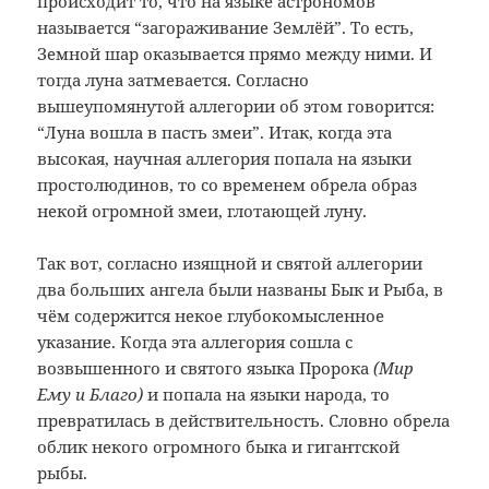
происходит то, что на языке астрономов
называется “загораживание Землёй”. То есть,
Земной шар оказывается прямо между ними. И
тогда луна затмевается. Согласно
вышеупомянутой аллегории об этом говорится:
“Луна вошла в пасть змеи”. Итак, когда эта
высокая, научная аллегория попала на языки
простолюдинов, то со временем обрела образ
некой огромной змеи, глотающей луну.
Так вот, согласно изящной и святой аллегории
два больших ангела были названы Бык и Рыба, в
чём содержится некое глубокомысленное
указание. Когда эта аллегория сошла с
возвышенного и святого языка Пророка
(Мир
Ему и Благо)
и попала на языки народа, то
превратилась в действительность. Словно обрела
облик некого огромного быка и гигантской
рыбы.