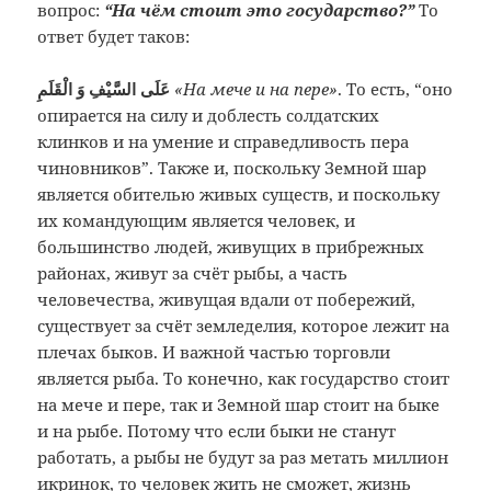
вопрос:
“На чём стоит это государство?”
То
ответ будет таков:
عَلَى السَّيْفِ وَ الْقَلَمِ
«На мече и на пере»
. То есть, “оно
опирается на силу и доблесть солдатских
клинков и на умение и справедливость пера
чиновников”. Также и, поскольку Земной шар
является обителью живых существ, и поскольку
их командующим является человек, и
большинство людей, живущих в прибрежных
районах, живут за счёт рыбы, а часть
человечества, живущая вдали от побережий,
существует за счёт земледелия, которое лежит на
плечах быков. И важной частью торговли
является рыба. То конечно, как государство стоит
на мече и пере, так и Земной шар стоит на быке
и на рыбе. Потому что если быки не станут
работать, а рыбы не будут за раз метать миллион
икринок, то человек жить не сможет, жизнь