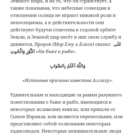
Земного шара, и на то, что он странствует, а
также показывая, что небесные созвездия в
отношении солнца не играют никакой роли и
непосещаемы, а в действительности они
действуют будучи отнесены к годовой орбите
Земли, и Земной шар несёт в них свою службу и
движется, Пророк
(Мир Ему и Благо)
сказал:
عَلَى
الثَّوْرِ وَالْحُوتِ
«На быке и рыбе»
.
وَاللّٰهُ اَعْلَمُ بِالصَّوَابِ
«Истинные причины известны Аллаху».
Удивительные и выходящие за рамки разумного
повествования о быке и рыбе, имеющиеся в
некоторых исламских книгах, или пришли от
Сынов Израиля, или являются переносными, или
представляют собой толкования некоторых
хадисоведов. Некоторые невнимательные люди