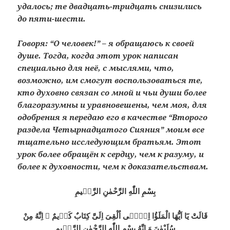
удалось; те двадцать-тридцать снизились
до пяти-шести.
Говоря: “О человек!” – я обращаюсь к своей
душе. Тогда, когда этот урок написан
специально для неё, с мыслями, что,
возможно, им смогут воспользоваться те,
кто духовно связан со мной и чьи души более
благоразумны и уравновешены, чем моя, для
одобрения я передаю его в качестве “Второго
раздела Четырнадцатого Сияния” моим все
тщательно исследующим братьям. Этот
урок более обращён к сердцу, чем к разуму, и
более к духовности, чем к доказательствам.
بِسْمِ اللّٰهِ الرَّحْمٰنِ الرَّحٖيمِ
قَالَتْ يَٓا اَيُّهَا الْمَلَؤُا اِنّٖٓى اُلْقِىَ اِلَىَّ كِتَابٌ كَرٖيمٌ ۞ اِنَّهُ مِنْ
سُلَيْمٰنَ وَ اِنَّهُ بِسْمِ اللّٰهِ الرَّحْمٰنِ الرَّحٖيمِ