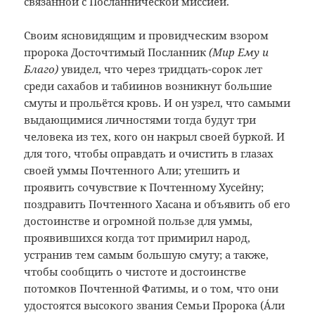
связанной с Посланнической миссией.
Своим ясновидящим и провидческим взором
пророка Досточтимый Посланник
(Мир Ему и
Благо)
увидел, что через тридцать-сорок лет
среди сахабов и табиинов возникнут большие
смуты и прольётся кровь. И он узрел, что самыми
выдающимися личностями тогда будут три
человека из тех, кого он накрыл своей буркой. И
для того, чтобы оправдать и очистить в глазах
своей уммы Почтенного Али; утешить и
проявить сочувствие к Почтенному Хусейну;
поздравить Почтенного Хасана
и объявить об его
достоинстве и огромной пользе для уммы,
проявившихся когда тот примирил народ,
устранив тем самым большую смуту; а также,
чтобы сообщить о чистоте и достоинстве
потомков Почтенной Фатимы, и о том, что они
удостоятся высокого звания Семьи Пророка (
Áли