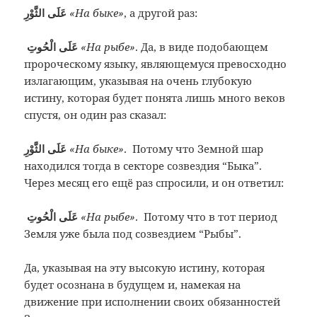
عَلَى الثَّوْرِ
«На быке»
, а другой раз:
عَلَى الْحُوتِ
«На рыбе»
. Да, в виде подобающем
пророческому языку, являющемуся превосходно
излагающим, указывая на очень глубокую
истину, которая будет понята лишь много веков
спустя, он один раз сказал:
عَلَى الثَّوْرِ
«На быке»
. Потому что Земной шар
находился тогда в секторе созвездия “Быка”.
Через месяц его ещё раз спросили, и он ответил:
عَلَى الْحُوتِ
«На рыбе»
. Потому что в тот период
Земля уже была под созвездием “Рыбы”.
Да, указывая на эту высокую истину, которая
будет осознана в будущем и, намекая на
движение при исполнении своих обязанностей