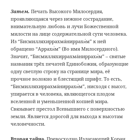
Затем.
Печать Высокого Милосердия,
проявляющаяся через нежное сострадание,
внимательную любовь и лучи Божественной
милости на лице ­содержательной сути человека.
Из “Бисмилляхиррахмáниррахи́м” к ней
обращено “Аррахи́м” (Во имя Милосердного).
Значит, “Бисмилляхир­рахмáниррахи́м” – святые
названия трёх печатей Единобожия, образующие
одну светлую строку на странице мира, её
прочное волокно и блестящий шрифт. То есть,
“Бисмилляхиррахмáниррахи́м”, нисходя с высот,
упирается в чело­века, являющегося плодом
вселенной и уменьшенной копией мира.
Связывает престол Всевышнего с поверхностью
земли. Является дорогой для выхода к высотам
человечности.
Вторая тайна.
Превосходно Излагающий Коран,