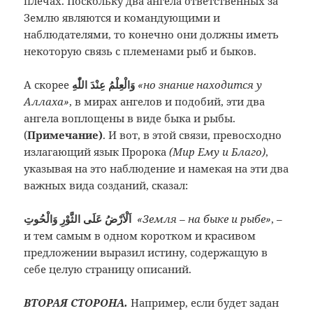
плечах. Поскольку два ангела ответственных за
Землю являются и командующими и
наблюдателями, то конечно они должны иметь
некоторую связь с племенами рыб и быков.
А скорее
وَالْعِلْمُ عِنْدَ اللّٰهِ
«но знание находится у
Аллаха»
, в мирах ангелов и подобий, эти два
ангела воплощены в виде быка и рыбы.
(
Примечание)
. И вот, в этой связи, превосходно
излагающий язык Пророка
(Мир Ему и Благо)
,
указывая на это наблюдение и намекая на эти два
важных вида созданий, сказал:
اَلْاَرْضُ عَلَى الثَّوْرِ وَالْحُوتِ
«Земля – на быке и рыбе»
, –
и тем самым в одном коротком и красивом
предложении выразил истину, содержащую в
себе целую страницу описаний.
ВТОРАЯ СТОРОНА.
Например, если будет задан