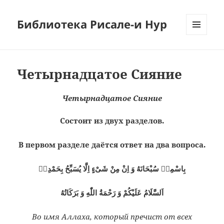
Библиотека Рисале-и Нур
МЕНЮ
И
ВИДЖЕТЫ
Четырнадцатое Сияние
Четырнадцатое Сияние
Состоит из двух разделов.
В первом разделе даётся ответ на два вопроса.
بِاسْمِهٖ سُبْحَانَهُ وَ اِنْ مِنْ شَىْءٍ اِلَّا يُسَبِّحُ بِحَمْدِهٖ
اَلسَّلَامُ عَلَيْكُمْ وَ رَحْمَةُ اللّٰهِ وَ بَرَكَاتُهُ
Во имя Аллаха, который пречист от всех