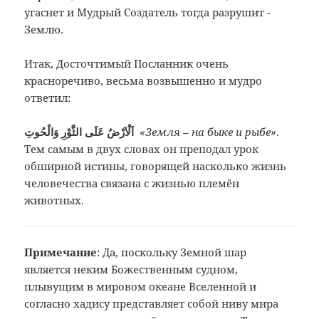
угаснет и Мудрый Создатель тогда разрушит ­
Землю.
Итак, Досточтимый Посланник очень
красноречиво, весьма возвышенно и мудро
ответил:
اَلْاَرْضُ عَلَى الثَّوْرِ وَالْحُوتِ
«Земля – на быке и рыбе»
.
Тем самым в двух словах он преподал урок
обширной истины, говорящей насколько жизнь
человечества связана с жизнью племён
животных.
Примечание
:
Да, поскольку Земной шар
является неким
Божественным судном,
плывущим в мировом
океане Вселенной и
согласно хадису
представляет собой ниву мира