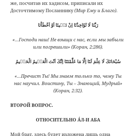
же, посчитав их хадисом, приписали их
Досточтимому Посланнику
(Мир Ему и Благо)
.
رَبَّنَا لَا تُؤَاخِذْنَٓا اِنْ نَسٖينَٓا اَوْ اَخْطَاْنَا
«…Господи наш! Не взыщи с нас, если мы забыли
или погрешили» (Коран, 2:286).
سُبْحَانَكَ لَا عِلْمَ لَنَٓا اِلَّا مَا عَلَّمْتَنَٓا اِنَّكَ اَنْتَ الْعَلٖيمُ الْحَكٖيمُ
«…Пречист Ты! Мы знаем только то, чему Ты
нас научил. Воистину, Ты – Знающий, Мудрый»
(Коран, 2:32).
ВТОРОЙ ВОПРОС.
ОТНОСИТЕЛЬНО ÁЛ-И АБА
Мой брат, здесь будет изложена лишь одна