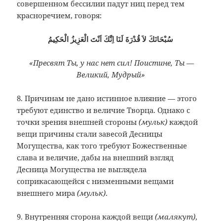
совершенном бессилии падут ниц перед тем
красноречием, говоря:
سُبْحَانَكَ لاَ قُدْرَةَ لَنَا اِنَّكَ اَنْتَ الْعَزِيزُ الْحَكِيمُ
«Пресвят Ты, у нас нет сил! Поистине, Ты —
Великий, Мудрый»
8. Причинам не дано истинное влияние — этого
требуют единство и величие Творца. Однако с
точки зрения внешней стороны
(мульк)
каждой
вещи причины стали завесой Десницы
Могущества, как того требуют Божественные
слава и величие, дабы на внешний взгляд
Десница Могущества не выглядела
соприкасающейся с низменными вещами
внешнего мира
(мульк)
.
9. Внутренняя сторона каждой вещи
(малякут)
,