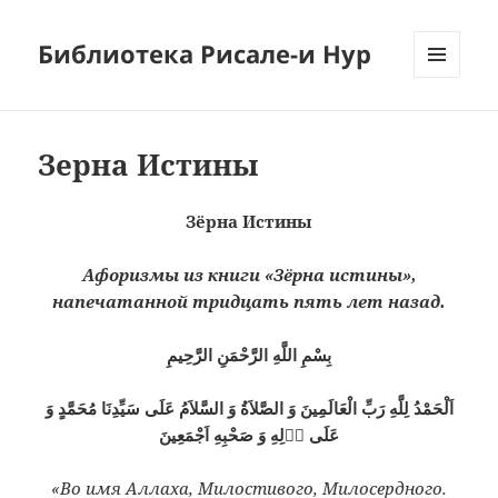
Библиотека Рисале-и Нур
МЕНЮ
И
ВИДЖЕТЫ
Зерна Истины
Зёрна Истины
Афоризмы из книги «Зёрна истины»,
напечатанной тридцать пять лет назад.
بِسْمِ اللَّهِ الرَّحْمَنِ الرَّحِيمِ
اَلْحَمْدُ لِلَّهِ رَبِّ الْعَالَمِينَ وَ الصَّلاَةُ وَ السَّلاَمُ عَلَى سَيِّدِنَا مُحَمَّدٍ وَ
عَلَى اۤلِهِ وَ صَحْبِهِ اَجْمَعِينَ
«Во имя Аллаха, Милостивого, Милосердного.