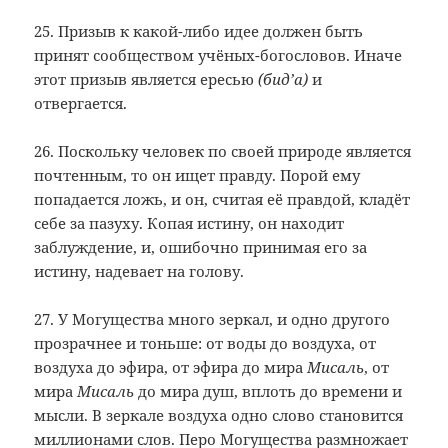
25. Призыв к какой-либо идее должен быть
принят сообществом учёных-богословов. Иначе
этот призыв является ересью
(бид’а)
и
отвергается.
26. Поскольку человек по своей природе является
почтенным, то он ищет правду. Порой ему
попадается ложь, и он, считая её правдой, кладёт
себе за пазуху. Копая истину, он находит
заблуждение, и, ошибочно принимая его за
истину, надевает на голову.
27. У Могущества много зеркал, и одно другого
прозрачнее и тоньше: от воды до воздуха, от
воздуха до эфира, от эфира до мира
Мисаль
, от
мира
Мисаль
до мира душ, вплоть до времени и
мысли. В зеркале воздуха одно слово становится
миллионами слов. Перо Могущества размножает