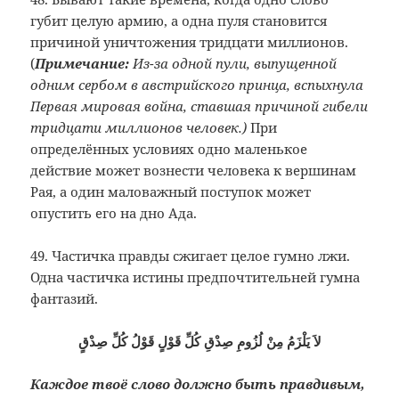
губит целую армию, а одна пуля становится
причиной уничтожения тридцати миллионов.
(
Примечание:
Из-за одной пули, выпущенной
одним сербом в австрийского принца, вспыхнула
Первая мировая война, ставшая причиной гибели
тридцати миллионов человек.)
При
определённых условиях одно маленькое
действие может вознести человека к вершинам
Рая, а один маловажный поступок может
опустить его на дно Ада.
49. Частичка правды сжигает целое гумно лжи.
Одна частичка истины предпочтительней гумна
фантазий.
لاَ يَلْزَمُ مِنْ لُزُومِ صِدْقِ كُلِّ قَوْلٍ قَوْلُ كُلِّ صِدْقٍ
Каждое твоё слово должно быть правдивым,