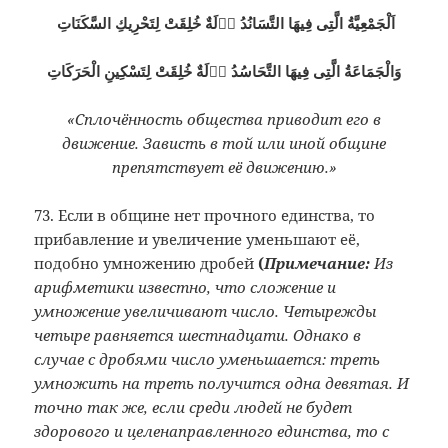
اَلْجَمْعِيَّةُ الَّتِى فِيهَا التَّسَانُدُ اۤلَةٌ خُلِقَتْ لِتَحْرِيكِ السَّكَنَاتِ
وَالْجَمَاعَةُ الَّتِى فِيهَا التَّحَاسُدُ اۤلَةٌ خُلِقَتْ لِتَسْكِينِ الْحَرَكَاتِ
«Сплочённость общества приводит его в
движение. Зависть в той или иной общине
препятствует её движению.»
73. Если в общине нет прочного единства, то
прибавление и увеличение уменьшают её,
подобно умножению дробей
(
Примечание:
Из
арифметики известно, что сложение и
умножение увеличивают число. Четырежды
четыре равняется шестнадцати. Однако в
случае с дробями число уменьшается: треть
умножить на треть получится одна девятая.
И
точно так же, если среди людей не будет
здорового и целенаправленного единства, то с