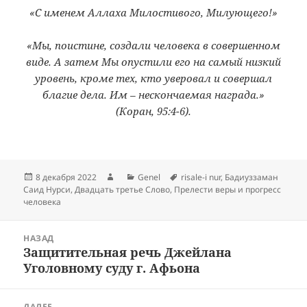
«С именем Аллаха Милостивого, Милующего!»
«Мы, поистине, создали человека в совершенном
виде. А затем Мы опустили его на самый низкий
уровень, кроме тех, кто уверовал и совершал
благие дела. Им – нескончаемая награда.»
(Коран, 95:4-6).
Опубликовано
Автор
Рубрики
Метки
8 декабря 2022
Genel
risale-i nur
,
Бадиуззаман
Саид Нурси
,
Двадцать третье Слово
,
Прелести веры и прогресс
человека
Навигация
НАЗАД
по
Защитительная речь Джейлана
Предыдущая
записям
Уголовному суду г. Афьона
запись:
ДАЛЕЕ