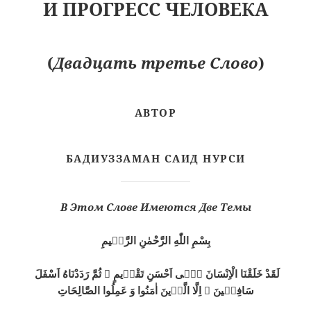
И ПРОГРЕСС ЧЕЛОВЕКА
(
Двадцать третье Слово
)
АВТОР
БАДИУЗЗАМАН САИД НУРСИ
В Этом Слове Имеются Две Темы
بِسْمِ اللّٰهِ الرَّحْمٰنِ الرَّحٖيمِ
لَقَدْ خَلَقْنَا الْاِنْسَانَ فٖٓى اَحْسَنِ تَقْوٖيمٍ ۞ ثُمَّ رَدَدْنَاهُ اَسْفَلَ
سَافِلٖينَ ۞ اِلَّا الَّذٖينَ اٰمَنُوا وَ عَمِلُوا الصَّالِحَاتِ