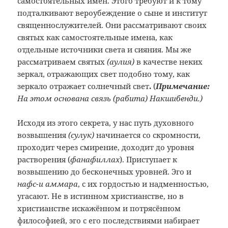
самостоятельных имён. Этого требуют и к тому
подталкивают вероубеждение о сыне и институт
священнослужителей. Они рассматривают своих
святых как самостоятельные имена, как
отдельные источники света и сияния. Мы же
рассматриваем святых
(аулия)
в качестве неких
зеркал, отражающих свет подобно тому, как
зеркало отражает солнечный свет
.
(
Примечание:
На этом основана связь (рабита) Накшибенди.)
Исходя из этого секрета, у нас путь духовного
возвышения
(сулук)
начинается со скромности,
проходит через смирение, доходит до уровня
растворения (
фанафиллах
). Приступает к
возвышению до бесконечных уровней. Эго и
нафс-и аммара
, с их гордостью и надменностью,
угасают. Не в истинном христианстве, но в
христианстве искажённом и потрясённом
философией, эго с его последствиями набирает