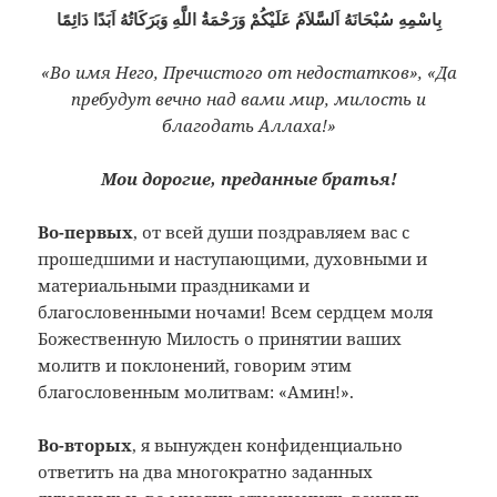
بِاسْمِهِ سُبْحَانَهُ اَلسَّلاَمُ عَلَيْكُمْ وَرَحْمَةُ اللَّهِ وَبَرَكَاتُهُ اَبَدًا دَائِمًا
«Во имя Него, Пречистого от недостатков», «Да
пребудут вечно над вами мир, милость и
благодать Аллаха!»
Мои дорогие, преданные братья!
Во-первых
, от всей души поздравляем вас с
прошедшими и наступающими, духовными и
материальными праздниками и
благословенными ночами! Всем сердцем моля
Божественную Милость о принятии ваших
молитв и поклонений, говорим этим
благословенным молитвам: «Амин!».
Во-вторых
, я вынужден конфиденциально
ответить на два многократно заданных