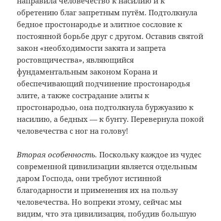
направила человечество к насилию и к
обретению благ запретным путём. Подтолкнула
бедное простонародье и элитное сословие к
постоянной борьбе друг с другом. Оставив святой
закон «необходимости закята и запрета
ростовщичества», являющийся
фундаментальным законом Корана и
обеспечивающий подчинение простонародья
элите, а также сострадание элиты к
простонародью, она подтолкнула буржуазию к
насилию, а бедных — к бунту. Перевернула покой
человечества с ног на голову!
Вторая особенность.
Поскольку каждое из чудес
современной цивилизации является отдельным
даром Господа, они требуют истинной
благодарности и применения их на пользу
человечества. Но вопреки этому, сейчас мы
видим, что эта цивилизация, побудив большую