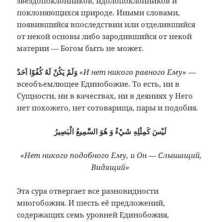
звёздопоклонников, идолопоклонников и
поклоняющихся природе. Иными словами,
появившийся впоследствии или отделившийся
от некой основы либо зародившийся от некой
материи — Богом быть не может.
وَلَمْ يَكُنْ لَهُ كُفُوًا اَحَدٌ
«
И нет никого равного Ему»
—
всеобъемлющее Единобожие. То есть, ни в
Сущности, ни в качествах, ни в деяниях у Него
нет похожего, нет сотоварища, пары и подобия.
لَيْسَ كَمِثْلِهِ شَيْءٌ وَ هُوَ السَّمِيعُ الْبَصِيرُ
«Нет никого подобного Ему, и Он — Слышащий,
Видящий»
Эта сура отвергает все разновидности
многобожия. И шесть её предложений,
содержащих семь уровней Единобожия,