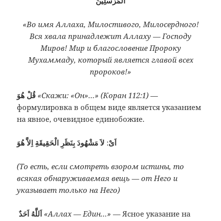
الْمُرْسَلِينَ
«Во имя Аллаха, Милостивого, Милосердного!
Вся хвала принадлежит Аллаху — Господу
Миров! Мир и
благословение Пророку
Мухаммаду, который является главой всех
пророков!»
قُلْ هُوَ
«Скажи: «Он»…» (Коран 112:1)
—
формулировка в общем виде является указанием
на явное, очевидное единобожие.
لاَ مَشْهُودَ بِنَظَرِ الْحَقِيقَةِ اِلاَّ هُوَ
:
اَىْ
(То есть, если смотреть взором истины, то
всякая обнаруживаемая вещь — от Него и
указывает только на Него)
اَللَّهُ اَحَدٌ
«Аллах — Един…»
— Ясное указание на