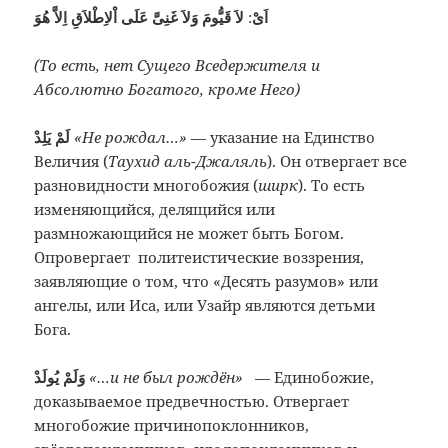
:
اَىْ
لاَ قَيُّومَ وَلاَ غَنِىَّ عَلَى اْلاِطْلاَقِ اِلاَّ هُوَ
(То есть, нет Сущего Вседержителя и
Абсолютно Богатого, кроме Него)
لَمْ يَلِدْ
«Не рождал…»
— указание на Единство
Величия (
Таухид аль-Джаляль
). Он отвергает все
разновидности многобожия (
ширк
). То есть
изменяющийся, делящийся или
размножающийся не может быть Богом.
Опровергает политеистические воззрения,
заявляющие о том, что «Десять разумов» или
ангелы, или Иса, или Узайр являются детьми
Бога.
وَلَمْ يُولَدْ
«…и не был рождён»
— Единобожие,
доказываемое предвечностью. Отвергает
многобожие причинопоклонников,