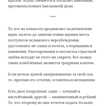
идолов. Аллах гневается и посылает наказание,
противоположное [желаемой] цели.
***
Те, кто из алчности продвигают политические
идеи, вплоть до занятия этими идеями места
постулатов исламского вероубеждения,
удостоились не славы и почета, а порицания и
унижения. Разочарования и несчастья страстной
любви исходят из этого же секрета. Все поэмы
таких влюблённых являются траурным плачем.
Если ночью душой запереживаешь за свой сон,
то, прогнав его остатки, останешься неспавшим.
Есть двое попрошаек: один — алчный и
настойчивый, другой — ненавязчивый и робкий.
То, что второму из них хочется подать больше,