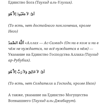
Единство Бога
(Таухид аль-Улухия)
.
:
اَىْ
لاَ مَعْبُودَ اِلاَّ هُوَ
(То есть, нет достойного поклонения, кроме
Него)
اَللَّهُ الصَّمَدُ
«Аллах — Ас-Самад» (Он ни в ком и ни в
чём не нуждается, но всё нуждается в нём)
—
Указание на Единство Господства Аллаха
(Таухид
ар-Рубубия)
.
لاَ خَالِقَ وَلاَ رَبَّ اِلاَّ هُوَ
:
اَىْ
(То есть, нет Создателя и Господа, кроме Него)
А также, указание на Единство Могущества
Всевышнего (
Таухид аль-Джабарут
).