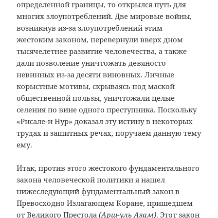
определенной границы, то открылся путь для
многих злоупотреблений. Две мировые войны,
возникнув из-за злоупотреблений этим
жестоким законом, перевернули вверх дном
тысячелетнее развитие человечества, а также
дали позволение уничтожать девяносто
невинных из-за десяти виновных. Личные
корыстные мотивы, скрываясь под маской
общественной пользы, уничтожали целые
селения по вине одного преступника. Поскольку
«Рисале-и Нур» доказал эту истину в некоторых
трудах и защитных речах, поручаем данную тему
ему.
Итак, против этого жестокого фундаментального
закона человеческой политики я нашел
нижеследующий фундаментальный закон в
Превосходно Излагающем Коране, пришедшем
от Великого Престола
(Арш-уль Азам)
. Этот закон