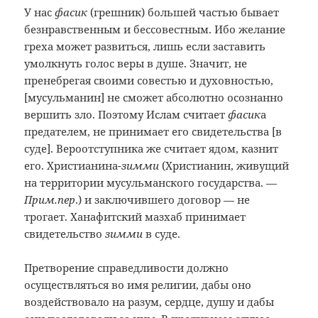
У нас
фасик
(грешник) большей частью бывает
безнравственным и бессовестным. Ибо желание
греха может развиться, лишь если заставить
умолкнуть голос веры в душе. Значит, не
пренебрегая своими совестью и духовностью,
[мусульманин] не сможет абсолютно осознанно
вершить зло. Поэтому Ислам считает
фасик
а
предателем, не принимает его свидетельства [в
суде]. Вероотступника же считает ядом, казнит
его. Христианина-
зимми
(Христианин, живущий
на территории мусульманского государства. —
Прим.пер
.) и заключившего договор — не
трогает. Ханафитский мазхаб принимает
свидетельство
зимми
в суде.
Претворение справедливости должно
осуществляться во имя религии, дабы оно
воздействовало на разум, сердце, душу и дабы