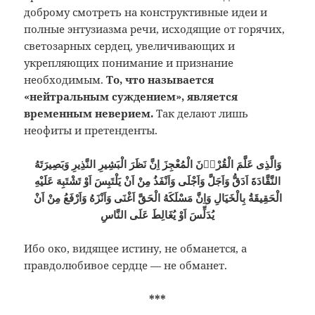
доброму смотреть на конструктивные идеи и
полные энтузиазма речи, исходящие от горячих,
светозарных сердец, увеличивающих и
укрепляющих понимание и признание
необходимым.
То, что называется
«нейтральным суждением», является
временным неверием.
Так делают лишь
неофиты и претенденты.
وَالَّذِى عَلَّمَ الْقُرْاۤنَ الْمُعْجِزَ اِنَّ نَظَرَ الْبَشِيرِ النَّذِيرِ وَبَصِيرَتَهُ
النَّقَّادَةَ اَدَقُّ وَاَجَلَّ وَاَجْلَى وَاَنْفَذُ مِنْ اَنْ يَلْتَبِسَ اَوْ تَشْتَبِهَ عَلَيْهِ
الْحَقِيقَةُ بِالْخَيَالِ وَاِنَّ مَسْلَكَهُ الْحَقَّ اَغْنَى وَاَنْزَهُ وَاَرْفَعُ مِنْ اَنْ
يُدَلِّسَ اَوْ يُغَالِطَ عَلَى النَّاسِ
Ибо око, видящее истину, не обманется, а
правдолюбивое сердце — не обманет.
***