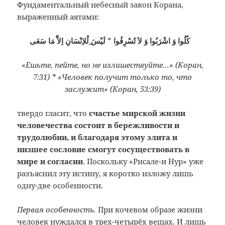
Фундаментальный небесный закон Корана,
выраженный аятами:
لَيْسَ ِلْلاِنْسَانِ اِلاَّ مَا سَعَى
*
كُلُوا وَ اشْرَبُوا وَ لاَ تُسْرِفُوا
«Ешьте, пейте, но не излишествуйте…» (Коран,
7:31) * «Человек получит только то, что
заслужит» (Коран, 53:39)
твердо гласит, что
счастье мирской жизни
человечества состоит в бережливости и
трудолюбии, и благодаря этому элита и
низшее сословие смогут сосуществовать в
мире и согласии
. Поскольку «Рисале-и Нур» уже
разъяснил эту истину, я коротко изложу лишь
одну-две особенности.
Первая особенность.
При кочевом образе жизни
человек нуждался в трех-четырёх вещах. И лишь