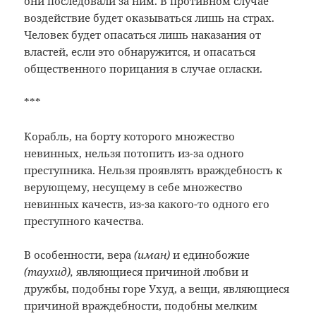
они последовали за ним. В противном случае
воздействие будет оказываться лишь на страх.
Человек будет опасаться лишь наказания от
властей, если это обнаружится, и опасаться
общественного порицания в случае огласки.
***
Корабль, на борту которого множество
невинных, нельзя потопить из-за одного
преступника. Нельзя проявлять враждебность к
верующему, несущему в себе множество
невинных качеств, из-за какого-то одного его
преступного качества.
В особенности, вера
(иман)
и единобожие
(таухид),
являющиеся причиной любви и
дружбы, подобны горе Ухуд, а вещи, являющиеся
причиной враждебности, подобны мелким