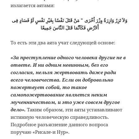
излагается аятами:
مَنْ قَتَلَ نَفْسًا بِغَيْرِ نَفْسٍ اَوْ فَسَادٍ فِى
*
وَلاَ تَزِرُ وَازِرَةٌ وِزْرَ اُخْرَى
اْلاَرْضِ فَكَاَنَّمَا قَتَلَ النَّاسَ جَمِيعًا
То есть эти два аята учат следующей основе:
«За преступление одного человека другие не в
ответе. И ни одним невинным, без его
согласия, нельзя жертвовать даже ради
всего человечества. Если он добровольно
пожертвует собой, то такое
самопожертвование является неким
мученничеством, и это уже совсем другое
дело».
Таким образом, эти аяты устанавливают
истинную человеческую справедливость.
Подробное разъяснение данного вопроса
поручаю «Рисале-и Нур».