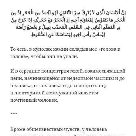
اِنَّ اْلاِنْسَانَ الَّذِى لاَ يُدْرِكُ سِرَّ التَّعَاوُنِ لَهُوَ اَجْمَدُ مِنَ الْحَجَرِ اِذْ مِنَ
الْحَجَرِ مَا يَتَقَوَّسُ لِمُعَاوَنَةِ اَخِيهِ اِذِ الْحَجَرُ مَعَ حَجَرِيَّتِهِ اِذَا خَرَجَ مِنْ
يَدِ الْمُعَقِّدِ الْبَانِى فِى السَّقْفِ الْمُحَدَّبِ يَمِيلُ وَ يَخْضَعُ رَاْسَهُ
لِيُمَاسَّ رَاْسَ اَخِيهِ لِيَتَمَاسَكَا عَنِ السُّقُوطِ
То есть, в куполах камни складывают «голова к
голове», чтобы они не упали.
И в середине концентрической, взаимосвязанной
цепи, начинающейся от неделимой частицы и до
человека, от человека и до солнца солнц,
неповторимой жемчужиной является
почтенный человек.
***
Кроме общеизвестных чувств, у человека