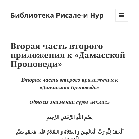
Библиотека Рисале-и Нур
МЕНЮ
И
ВИДЖЕТЫ
Вторая часть второго
приложения к «Дамасской
Проповеди»
Вторая часть второго приложения к
«Дамасской Проповеди»
Одно из знамений суры «Ихлас»
بِسْمِ اللَّهِ الرَّحْمَنِ الرَّحِيمِ
اَلْحَمْدُ لِلَّهِ رَبِّ الْعَالَمِينَ وَ الصَّلاَةُ وَ السَّلاَمُ عَلَى مُحَمَّدٍ سَيِّدِ