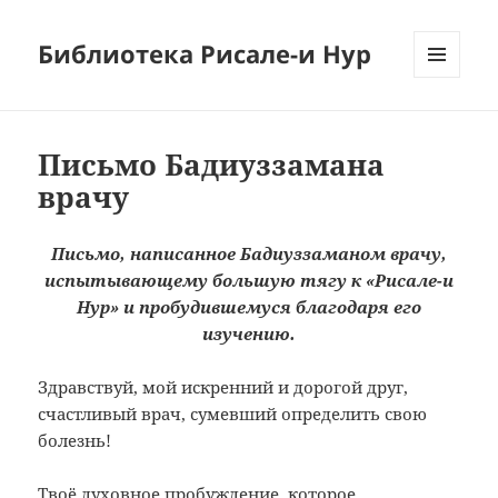
Библиотека Рисале-и Нур
МЕНЮ
И
ВИДЖЕТЫ
Письмо Бадиуззамана
врачу
Письмо, написанное Бадиуззаманом врачу,
испытывающему большую тягу к «Рисале-и
Нур» и пробудившемуся благодаря его
изучению.
Здравствуй, мой искренний и дорогой друг,
счастливый врач, сумевший определить свою
болезнь!
Твоё духовное пробуждение, которое