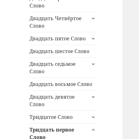
дочернее
Слово
меню
раскрыть
Двадцать Четвёртое
дочернее
Слово
меню
раскрыть
Двадцать пятое Слово
дочернее
меню
Двадцать шестое Слово
раскрыть
Двадцать седьмое
дочернее
Слово
меню
Двадцать восьмое Слово
раскрыть
Двадцать девятое
дочернее
Слово
меню
раскрыть
Тридцатое Слово
дочернее
раскрыть
меню
Тридцать первое
дочернее
Слово