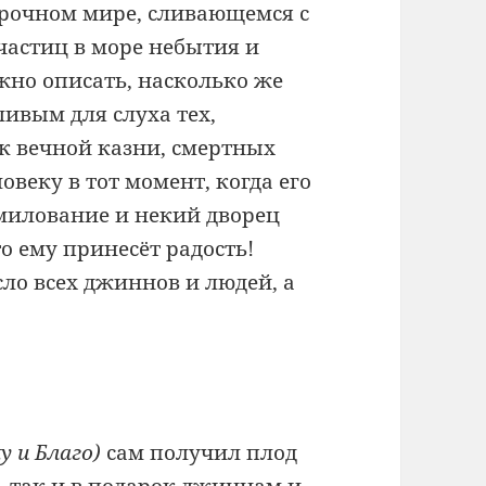
прочном мире, сливающемся с
астиц в море небытия и
жно описать, насколько же
ливым для слуха тех,
к вечной казни, смертных
веку в тот момент, когда его
омилование и некий дворец
то ему принесёт радость!
сло всех джиннов и людей, а
у и Благо)
сам получил плод
 так и в подарок джиннам и