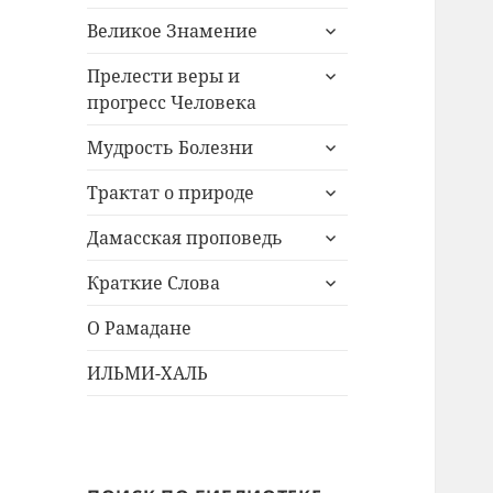
раскрыть
Великое Знамение
дочернее
раскрыть
меню
Прелести веры и
дочернее
прогресс Человека
меню
раскрыть
Мудрость Болезни
дочернее
раскрыть
меню
Трактат о природе
дочернее
раскрыть
меню
Дамасская проповедь
дочернее
раскрыть
меню
Краткие Слова
дочернее
меню
О Рамадане
ИЛЬМИ-ХАЛЬ