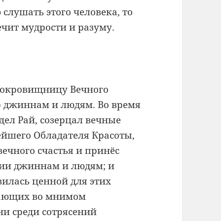
слушать этого человека, то
чит мудрости и разуму.
 сокровищницу Вечного
ар джиннам и людям. Во время
дел Рай, созерцал вечные
йшего Обладателя Красоты,
вечного счастья и принёс
нии джиннам и людям; и
вилась ценной для этих
вающих во мнимом
и среди сотрясений