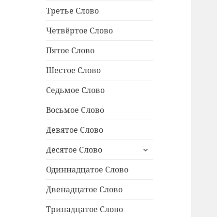
Третье Слово
Четвёртое Слово
Пятое Слово
Шестое Слово
Седьмое Слово
Восьмое Слово
Девятое Слово
раскрыть
Десятое Слово
дочернее
меню
Одиннадцатое Cлово
Двенадцатое Слово
Тринадцатое Слово