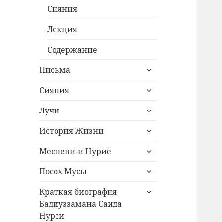
Сияния
Лекция
Содержание
раскрыть
Письма
дочернее
раскрыть
меню
Сияния
дочернее
раскрыть
меню
Лучи
дочернее
раскрыть
меню
История Жизни
дочернее
раскрыть
меню
Месневи-и Нурие
дочернее
раскрыть
меню
Посох Мусы
дочернее
раскрыть
меню
Краткая биография
дочернее
Бадиуззамана Саида
меню
Нурси