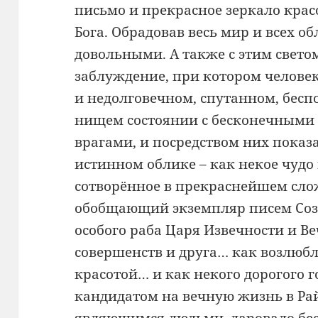
письмо и прекрасное зеркало крас
Бога. Обрадовав весь мир и всех о
довольными. А также с этим свето
заблуждение, при котором челове
и недолговечном, спутанном, бесп
нищем состоянии с бесконечными
врагами, и посредством них показа
истинном облике – как некое чудо
сотворённое в прекраснейшем сл
обобщающий экземпляр писем Созд
особого раба Царя Извечности и В
совершенств и друга… как возлюбл
красотой… и как некого дорогого г
кандидатом на вечную жизнь в Рай