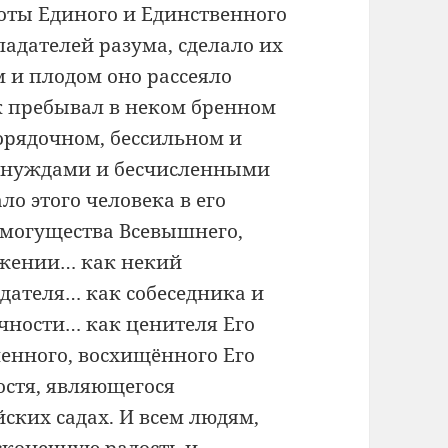
оты Единого и Единственного
бладателей разума, сделало их
м и плодом оно рассеяло
к пребывал в неком бренном
орядочном, бессильном и
 нуждами и бесчисленными
ло этого человека в его
 могущества Всевышнего,
ожении… как некий
ателя… как собеседника и
ечности… как ценителя Его
енного, восхищённого Его
остя, являющегося
ских садах. И всем людям,