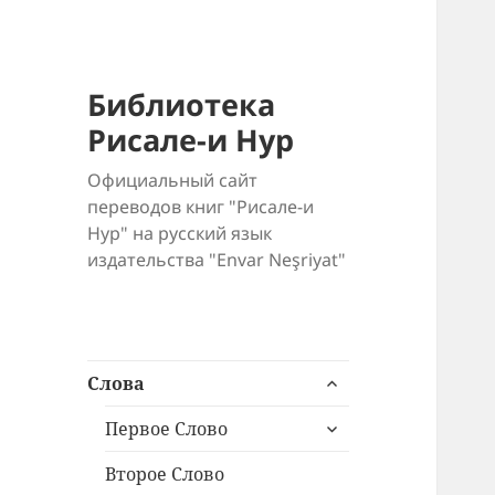
Библиотека
Рисале-и Нур
Официальный сайт
переводов книг "Рисале-и
Нур" на русский язык
издательства "Envar Neşriyat"
раскрыть
Слова
дочернее
раскрыть
меню
Первое Слово
дочернее
меню
Второе Слово