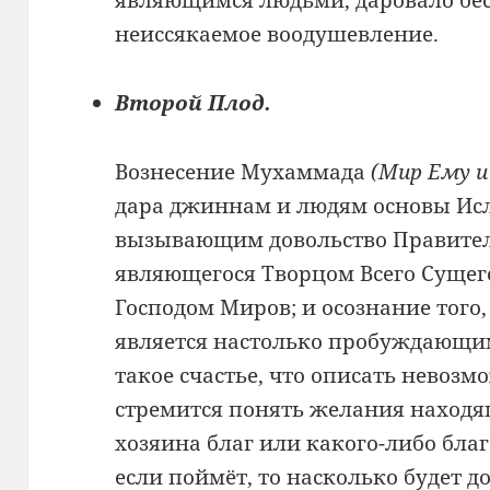
являющимся людьми, даровало бес
неиссякаемое воодушевление.
Второй Плод.
Вознесение Мухаммада
(Мир Ему и
дара джиннам и людям основы Исла
вызывающим довольство Правителя
являющегося Творцом Всего Сущег
Господом Миров; и осознание того, 
является настолько пробуждающи
такое счастье, что описать невоз
стремится понять желания находя
хозяина благ или какого-либо благ
если поймёт, то насколько будет 