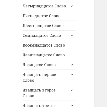
раскрыть
Четырнадцатое Слово
дочернее
меню
Пятнадцатое Слово
Шестнадцатое Слово
раскрыть
Семнадцатое Слово
дочернее
меню
Восемнадцатое Слово
Девятнадцатое Слово
раскрыть
Двадцатое Слово
дочернее
раскрыть
меню
Двадцать первое
дочернее
Слово
меню
раскрыть
Двадцать второе
дочернее
Слово
меню
раскрыть
Двадцать третье