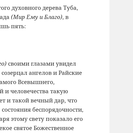
ого духовного дерева Туба,
мада
(Мир Ему и Благо)
, в
шь пять:
го)
своими глазами увидел
 созерцал ангелов и Райские
Самого Всевышнего,
й и человечества такую
т и такой вечный дар, что
 состояния беспорядочности,
аря этому свету показало его
некое святое Божественное