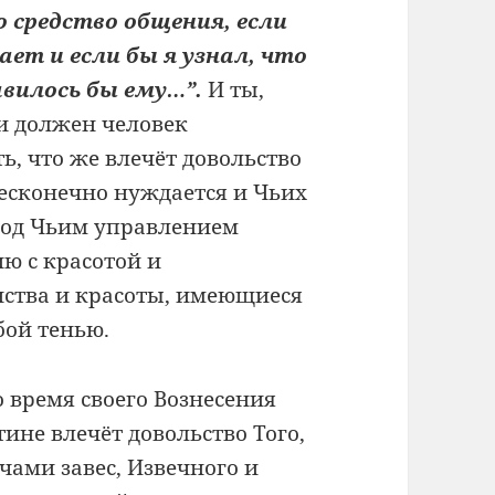
о средство общения, если
ает и если бы я узнал, что
авилось бы ему…”.
И ты,
и должен человек
ь, что же влечёт довольство
бесконечно нуждается и Чьих
 под Чьим управлением
ию с красотой и
нства и красоты, имеющиеся
бой тенью.
 время своего Вознесения
тине влечёт довольство Того,
чами завес, Извечного и