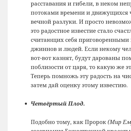
расставания и гибели, в неком не
потоками времени и движущихся ч
вечной разлуки. И просто невозмо
это радостное известие стало счаст
считающих себя приговоренными 
джиннов и людей. Если некому чело
вот-вот казнят, будут дарованы п
поблизости от царя, то какую же э
Теперь помножь эту радость на чи
затем дай оценку этому известию.
Четвёртый Плод.
Подобно тому, как Пророк
(Мир Ем
созерцания Божественной красоты,