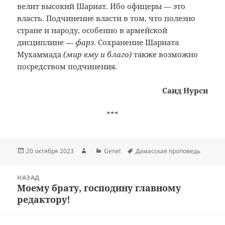
велит высокий Шариат. Ибо офицеры — это
власть. Подчинение власти в том, что полезно
стране и народу, особенно в армейской
дисциплине —
фарз
. Сохранение Шариата
Мухаммада
(мир ему и благо)
также возможно
посредством подчинения.
Саид Нурси
***
Опубликовано
Автор
Рубрики
Метки
20 октября 2023
Genel
Дамасская проповедь
Навигация
НАЗАД
по
Моему брату, господину главному
Предыдущая
записям
редактору!
запись: