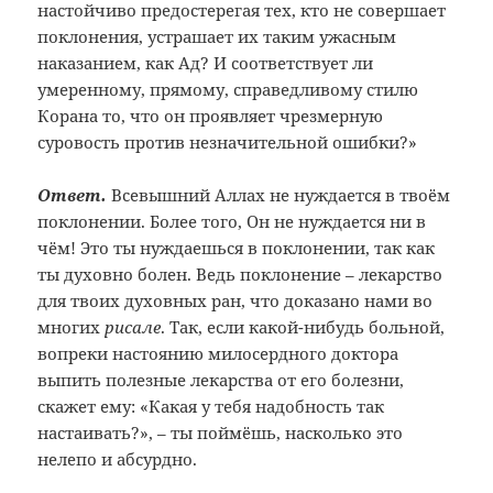
настойчиво предостерегая тех, кто не совершает
поклонения, устрашает их таким ужасным
наказанием, как Ад? И соответствует ли
умеренному, прямому, справедливому стилю
Корана то, что он проявляет чрезмерную
суровость против незначительной ошибки?»
Ответ.
Всевышний Аллах не нуждается в твоём
поклонении. Более того, Он не нуждается ни в
чём! Это ты нуждаешься в поклонении, так как
ты духовно болен. Ведь поклонение – лекарство
для твоих духовных ран, что доказано нами во
многих
рисале
. Так, если какой-нибудь больной,
вопреки настоянию милосердного доктора
выпить полезные лекарства от его болезни,
скажет ему: «Какая у тебя надобность так
настаивать?», – ты поймёшь, насколько это
нелепо и абсурдно.