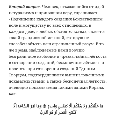
Второй вопрос.
Человек, отказавшийся от идей
натурализма и принявший веру, спрашивает:
«Подчинение каждого создания Божественным
воле и могуществу во всех отношениях, в
каждом деле, в любых обстоятельствах, является
такой грандиозной истиной, которую не
способен объять наш ограниченный разум. В то
же время, наблюдаемые нами воочию
безграничное изобилие и чрезвычайная лёгкость
в сотворении созданий, бесконечные лёгкость и
простота при сотворении созданий Единым
Творцом, подтвердившиеся вышеизложенными
доказательствами, а также бесконечная лёгкость,
очевидно показываемая такими аятами Корана,
как:
مَا خَلْقُكُمْ وَلَا بَعْثُكُمْ اِلَّا كَنَفْسٍ وَاحِدَةٍ ۞ وَمَٓا اَمْرُ السَّاعَةِ اِلَّا
كَلَمْحِ الْبَصَرِ اَوْ هُوَ اَقْرَبُ