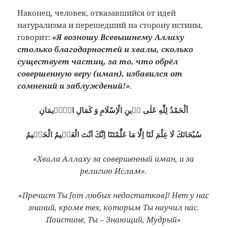
Наконец, человек, отказавшийся от идей
натурализма и перешедший на сторону истины,
говорит:
«Я возношу Всевышнему Аллаху
столько благодарностей и хвалы, сколько
существует частиц, за то, что обрёл
совершенную веру (иман), избавился от
сомнений и заблуждений!»
.
اَلْحَمْدُ لِلّٰهِ عَلٰى دٖينِ الْاِسْلَامِ وَ كَمَالِ الْاٖيمَانِ
سُبْحَانَكَ لَا عِلْمَ لَنَٓا اِلَّا مَا عَلَّمْتَنَٓا اِنَّكَ اَنْتَ الْعَلٖيمُ الْحَكٖيمُ
«Хвала Аллаху за совершенный иман, и за
религию Ислам».
«Пречист Ты [от любых недостатков]! Нет у нас
знаний, кроме тех, которым Ты научил нас.
Поистине, Ты – Знающий, Мудрый»