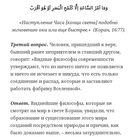
وَمَٓا اَمْرُ السَّاعَةِ اِلَّا كَلَمْحِ الْبَصَرِ اَوْ هُوَ اَقْرَبُ
«Наступление Часа [конца света] подобно
мгновению ока или еще быстрее.» (Коран, 16:77).
Третий вопрос.
Человек, пришедший к вере,
бывший ранее неприятелем и ставший другом,
говорит: «Видные философы современности
утверждают, что из ничего ничто не появляется
и ничто не исчезает в никуда, что есть только
соединение и распад, которые и заставляют
работать фабрику Вселенной».
Ответ
.
Виднейшие философы, которые не
смотрят на мир в свете Корана, увидели, что
образование и существование этого мира
созданий посредством природы и причин, как
было доказано выше, – весьма затруднительно,