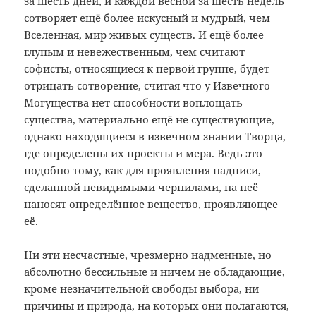
за шесть дней, и каждой весной за шесть недель
сотворяет ещё более искусный и мудрый, чем
Вселенная, мир живых существ. И ещё более
глупым и невежественным, чем считают
софисты, относящиеся к первой группе, будет
отрицать сотворение, считая что у Извечного
Могущества нет способности воплощать
существа, материально ещё не существующие,
однако находящиеся в извечном знании Творца,
где определены их проекты и мера. Ведь это
подобно тому, как для проявления надписи,
сделанной невидимыми чернилами, на неё
наносят определённое вещество, проявляющее
её.
Ни эти несчастные, чрезмерно надменные, но
абсолютно бессильные и ничем не обладающие,
кроме незначительной свободы выбора, ни
причины и природа, на которых они полагаются,