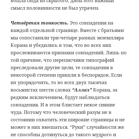
вошла сюда из скрытого, дабы этот важный
смысл половинности не был утрачен.
Четвёртая тонкость.
Это совпадения на
каждой отдельной странице. Вместе с братьями
мы сопоставили три-четыре разных экземпляра
Корана и убедились в том, что во всех них
прослеживаются признаки совпадений. Лишь по
той причине, что переписчики типографий
преследовали другие цели, те совпадения в
некоторой степени пришли в беспорядок. Если
их упорядочить, то во всех двух тысячах
восьмистах шести словах
“Аллах”
Корана, за
редким исключением, будут наблюдаться
совпадения. И в этом блистает некое сияние
чуда. Потому что человеческий разум не в
состоянии охватить эти широкие страницы и не
может в них вмешаться. “Руки” случайности же
не способны дотянуться до такого мудрого и