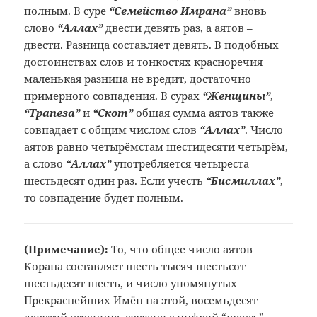
полным. В суре
“Семейство Имрана”
вновь
слово
“Аллах”
двести девять раз, а аятов –
двести. Разница составляет девять. В подобных
достоинствах слов и тонкостях красноречия
маленькая разница не вредит, достаточно
примерного совпадения. В сурах
“Женщины”
,
“Трапеза”
и
“Скот”
общая сумма аятов также
совпадает с общим числом слов
“Аллах”
. Число
аятов равно четырёмстам шестидесяти четырём,
а слово
“Аллах”
употребляется четыреста
шестьдесят один раз. Если учесть
“Бисмиллах”
,
то совпадение будет полным.
(Примечание):
То, что общее число аятов
Корана составляет шесть тысяч шестьсот
шестьдесят шесть, и число упомянутых
Прекраснейших Имён на этой, восемьдесят