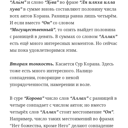
“Али́м”
и слово
“Ху́ва”
во фразе
“Ля иляха илла
хува”
в сумме вновь составляют половину числа
всех аятов Корана. Разница равна лишь четырём.
И если вместо
“Он”
со словом
“Могущественный”
, то опять выйдет половина
с разницей в девять. В суммах со словом
“Аллах”
есть ещё много интересных моментов. Но сейчас
мы пока удовлетворимся этим.
Вторая тонкость.
Касается Сур Корана. Здесь
тоже есть много интересного. Налицо
совпадения, говорящие о некой
упорядоченности, намерении и воле.
В суре
“Корова”
число слов
“Аллах”
с разницей в
четыре совпадает с числом аятов; но вместо
четырёх слов
“Аллах”
стоит местоимение
“Он”
.
Например, число таких местоимений во фразах
“Нет божества, кроме Него” делают совпадение