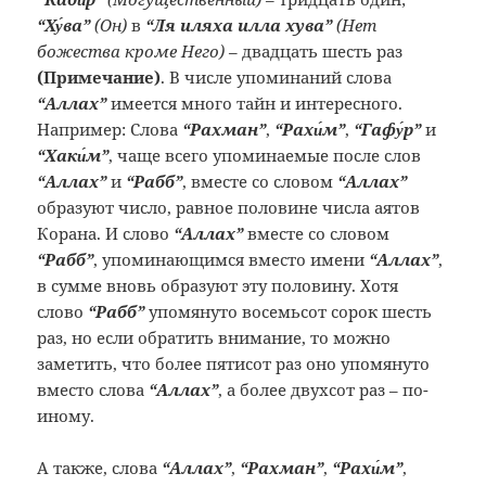
“Ху́ва”
(Он)
в
“Ля иляха илла хува”
(Нет
божества кроме Него)
– двадцать шесть раз
(Примечание
)
. В числе упоминаний слова
“Аллах”
имеется много тайн и интересного.
Например: Слова
“Рахман”
,
“Рахи́м”
,
“Гафу́р”
и
“Хаки́м”
, чаще всего упоминаемые после слов
“Аллах”
и
“Рабб”
, вместе со словом
“Аллах”
образуют число, равное половине числа аятов
Корана. И слово
“Аллах”
вместе со словом
“Рабб”
, упоминающимся вместо имени
“Аллах”
,
в сумме вновь образуют эту половину. Хотя
слово
“Рабб”
упомянуто восемьсот сорок шесть
раз, но если обратить внимание, то можно
заметить, что более пятисот раз оно упомянуто
вместо слова
“Аллах”
, а более двухсот раз – по-
иному.
А также, слова
“Аллах”
,
“Рахман”
,
“Рахи́м”
,