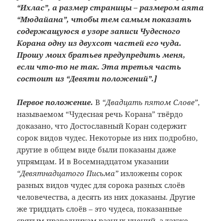
“Ихлас”, а размер страницы – размером аята
“Мюдайана”, чтобы тем самым показать
содержащуюся в узоре записи Чудесного
Корана одну из двухсот частей его чуда.
Прошу моих братьев предупредить меня,
если что-то не так. Эта третья часть
состоит из “Девяти положений”.]
Первое положение.
В
“Двадцать пятом Слове”
,
называемом “Чудесная речь Корана” твёрдо
доказано, что Достославный Коран содержит
сорок видов чудес. Некоторые из них подробно,
другие в общем виде были показаны даже
упрямцам. И в Восемнадцатом указании
“Девятнадцатого Письма”
изложены сорок
разных видов чудес для сорока разных слоёв
человечества, а десять из них доказаны. Другие
же тридцать слоёв – это чудеса, показанные
святым праведникам разных учений, а также