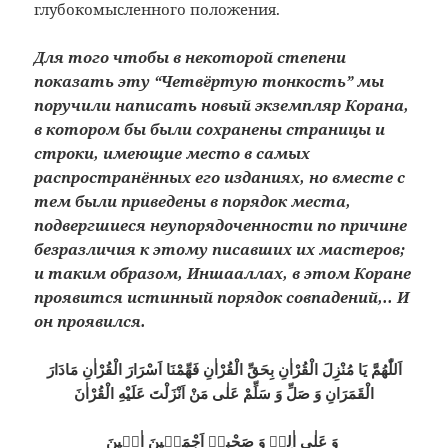
глубокомысленного положения.
Для того чтобы в некоторой степени
показать эту “Четвёртую тонкость” мы
поручили написать новый экземпляр Корана,
в котором бы были сохранены страницы и
строки, имеющие место в самых
распространённых его изданиях, но вместе с
тем были приведены в порядок места,
подвергшиеся неупорядоченности по причине
безразличия к этому писавших их мастеров;
и таким образом, Иншааллах, в этом Коране
проявится истинный порядок совпадений,.. И
он проявился.
اَللّٰهُمَّ يَا مُنْزِلَ الْقُرْاٰنِ بِحَقِّ الْقُرْاٰنِ فَهِّمْنَا اَسْرَارَ الْقُرْاٰنِ مَادَارَ
الْقَمَرَانِ وَ صَلِّ وَ سَلِّمْ عَلٰى مَنْ اَنْزَلْتَ عَلَيْهِ الْقُرْاٰنَ
وَ عَلٰى اٰلِهٖ وَ صَحْبِهٖ اَجْمَعٖينَ اٰمٖينَ