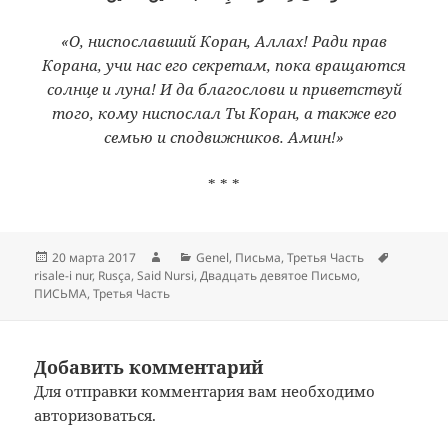
«О, ниспославший Коран, Аллах! Ради прав
Корана, учи нас его секретам, пока вращаются
солнце и луна! И да благослови и приветствуй
того, кому ниспослал Ты Коран, а также его
семью и сподвижников. Амин!»
* * *
Опубликовано
Автор
Рубрики
Метки
20 марта 2017
Genel
,
Письма
,
Третья Часть
risale-i nur
,
Rusça
,
Said Nursi
,
Двадцать девятое Письмо
,
ПИСЬМА
,
Третья Часть
Добавить комментарий
Для отправки комментария вам необходимо
авторизоваться
.