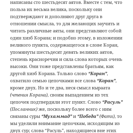
написаны сто шестьдесят аятов. Вместе с тем, что
польза их весьма велика, поскольку они
подтверждают и дополняют друг друга в
отношении смысла, то для желающих заучить и
читать различные аяты, они представляют собой
один хизб Корана; и подобно этому, в изложении
великого пункта, содержащегося в слове Коран,
упомянуты шестьдесят девять великих аятов,
степень красноречия и сила слова которых очень
высоки. Они тоже представлены братьям, как
другой хизб Корана. Только слово
“Коран”
,
охватило семью цепочками все слова
“Коран”
,
кроме двух. Но и те два, неся смысл кыраата
(чтения Корана)
, своим выпадением из тех
цепочек подтвердили этот пункт. Слово
“Расуль”
(Посланник)
же, поскольку более всего с ним
связаны суры
“Мухаммад”
и
“Победа”
(Фатх)
, то
мы уделили внимание цепочкам, исходящим из
двух сур; слова “Расуль”, находящиеся вне этих