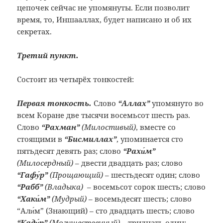
цепочек сейчас не упомянуты. Если позволит
время, то, Иншааллах, будет написано и об их
секретах.
Третий пункт.
Состоит из четырёх тонкостей:
Первая тонкость.
Слово
“Аллах”
упомянуто во
всем Коране две тысячи восемьсот шесть раз.
Слово
“Рахман”
(Милостивый)
, вместе со
стоящими в
“Бисмиллах”
, упоминается сто
пятьдесят девять раз; слово
“Рахи́м”
(Милосердный)
– двести двадцать раз; слово
“Гафу́р”
(Прощающий)
– шестьдесят один; слово
“Рабб”
(Владыка)
– восемьсот сорок шесть; слово
“Хаки́м”
(Мудрый)
– восемьдесят шесть; слово
“Али́м” (Знающий) – сто двадцать шесть; слово
“Кади́р”
(Могущественный)
– тридцать один;