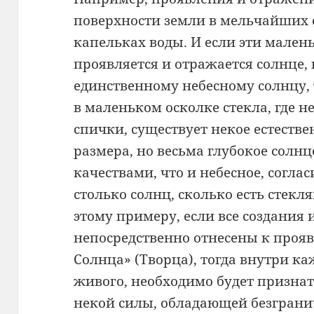
поверхности земли в мельчайших о
капельках воды. И если эти мален
проявляется и отражается солнце,
единственному небесному солнцу, 
в маленьком осколке стекла, где н
спички, существует некое естестве
размера, но весьма глубокое солн
качествами, что и небесное, соглас
столько солнц, сколько есть стек
этому примеру, если все создания 
непосредственно отнесены к проя
Солнца» (Творца), тогда внутри ка
живого, необходимо будет призна
некой силы, обладающей безграни