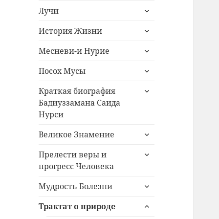
раскрыть
меню
Лучи
дочернее
раскрыть
меню
История Жизни
дочернее
раскрыть
меню
Месневи-и Нурие
дочернее
раскрыть
меню
Посох Мусы
дочернее
раскрыть
меню
Краткая биография
дочернее
Бадиуззамана Саида
меню
Нурси
раскрыть
Великое Знамение
дочернее
раскрыть
меню
Прелести веры и
дочернее
прогресс Человека
меню
раскрыть
Мудрость Болезни
дочернее
раскрыть
меню
Трактат о природе
дочернее