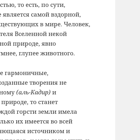
ью, то есть, по сути,
е является самой вздорной,
уществующих в мире. Человек,
теля Вселенной некой
ной природе, явно
умнее, глупее животного.
не гармоничные,
озданные творения не
нному
(аль-Кадир)
и
 природе, то станет
ждой горсти земли имела
лько их имеется во всей
вляющаяся источником и