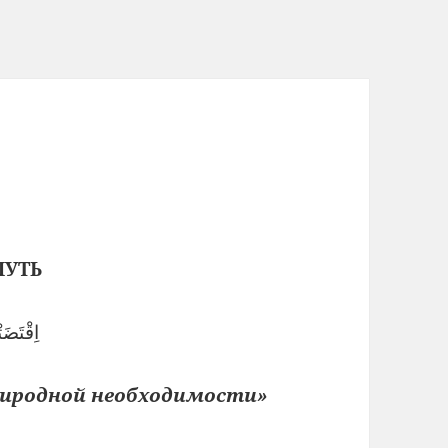
ПУТЬ
اِقْتَضَ
риродной необходимости»