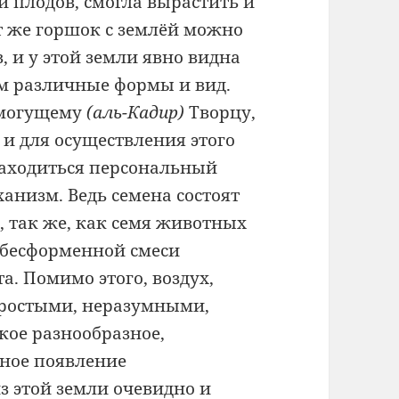
и плодов, смогла вырастить и
от же горшок с землёй можно
, и у этой земли явно видна
ам различные формы и вид.
семогущему
(аль-Кадир)
Творцу,
 и для осуществления этого
находиться персональный
низм. Ведь семена состоят
, так же, как семя животных
з бесформенной смеси
та. Помимо этого, воздух,
 простыми, неразумными,
кое разнообразное,
ное появление
з этой земли очевидно и