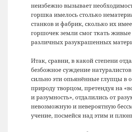
неизбежно вызывает необходимость
горшка имелось столько немате
станков и фабрик, сколько их имее
горшочек земли смог ткать живые
различных разукрашенных матер
Итак, сравни, в какой степени отд
безбожное суждение натуралистов!
сильно эти опьянённые глупцы в 
природу творцом, претендуя на «
и разумность», отдалились от разу
невозможную и невероятную бессм
учение, посмейся над этим и плюн