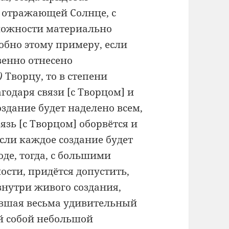
, отражающей Солнце, с
можности материально
обно этому примеру, если
венно отнесено
)
Творцу, то в степени
агодаря связи [с Творцом] и
здание будет наделено всем,
язь [с Творцом] оборвётся и
сли каждое создание будет
де, тогда, с большими
ости, придётся допустить,
внутри живого создания,
ившая весьма удивительный
й собой небольшой