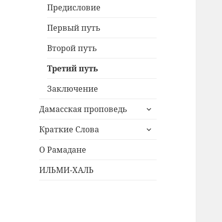
меню
Предисловие
Первый путь
Второй путь
Третий путь
Заключение
раскрыть
Дамасская проповедь
дочернее
раскрыть
меню
Краткие Слова
дочернее
меню
О Рамадане
ИЛЬМИ-ХАЛЬ