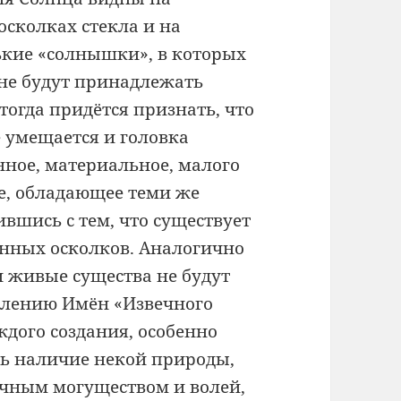
сколках стекла и на
ькие «солнышки», в которых
 не будут принадлежать
тогда придётся признать, что
е умещается и головка
нное, материальное, малого
це, обладающее теми же
ившись с тем, что существует
лянных осколков. Аналогично
и живые существа не будут
влению Имён «Извечного
ждого создания, особенно
ть наличие некой природы,
чным могуществом и волей,