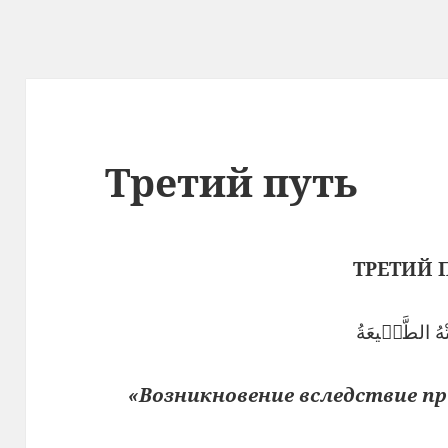
Третий путь
ТРЕТИЙ 
تْهُ الطَّبٖيعَةُ
«Возникновение вследствие п