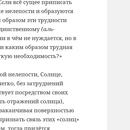
Если всё сущее приписать
е нелепости и образуются
 образом эти трудности
 Единственному
(аль-
и в чём не нуждается, но в
, и каким образом трудная
гкую необходимость?»
ой нелепости, Солнце,
легко, без затруднений
твует посредством своих
ть отражений солнца),
 заканчивая поверхностью
признать связь этих «солнц»
м, тогда придётся