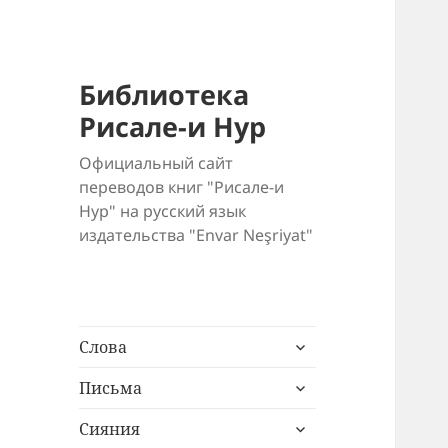
Библиотека
Рисале-и Нур
Официальный сайт
переводов книг "Рисале-и
Нур" на русский язык
издательства "Envar Neşriyat"
раскрыть
Слова
дочернее
раскрыть
меню
Письма
дочернее
раскрыть
меню
Сияния
дочернее