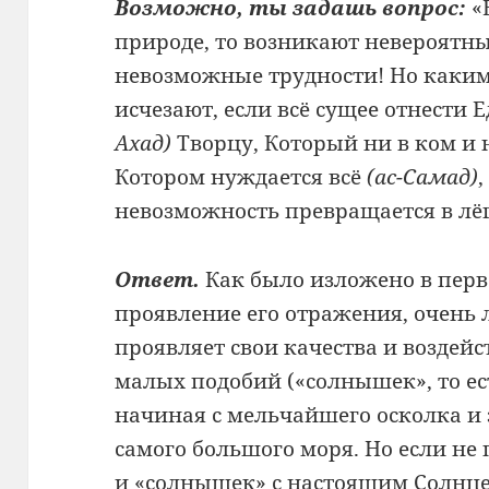
Возможно, ты задашь вопрос:
«
природе, то возникают невероятны
невозможные трудности! Но каким
исчезают, если всё сущее отнести
Ахад)
Творцу, Который ни в ком и н
Котором нуждается всё
(ас-Самад)
невозможность превращается в лё
Ответ.
Как было изложено в перв
проявление его отражения, очень 
проявляет свои качества и воздейс
малых подобий («солнышек», то ес
начиная с мельчайшего осколка и
самого большого моря. Но если не 
и «солнышек» с настоящим Солнце