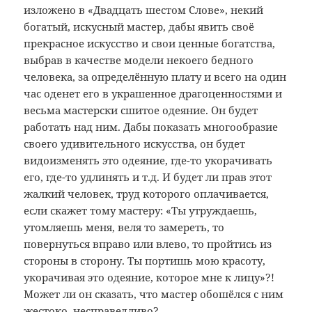
изложено в «Двадцать шестом Слове», некий
богатый, искусный мастер, дабы явить своё
прекрасное искусство и свои ценные богатства,
выбрав в качестве модели некоего бедного
человека, за определённую плату и всего на один
час оденет его в украшенное драгоценностями и
весьма мастерски сшитое одеяние. Он будет
работать над ним. Дабы показать многообразие
своего удивительного искусства, он будет
видоизменять это одеяние, где-то укорачивать
его, где-то удлинять и т.д. И будет ли прав этот
жалкий человек, труд которого оплачивается,
если скажет тому мастеру: «Ты утруждаешь,
утомляешь меня, веля то замереть, то
повернуться вправо или влево, то пройтись из
стороны в сторону. Ты портишь мою красоту,
укорачивая это одеяние, которое мне к лицу»?!
Может ли он сказать, что мастер обошёлся с ним
жестоко, несправедливо?