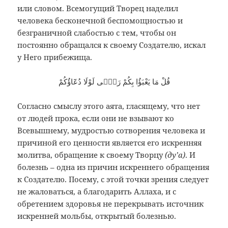
или словом. Всемогущий Творец наделил
человека бесконечной беспомощностью и
безграничной слабостью с тем, чтобы он
постоянно обращался к своему Создателю, искал
у Него прибежища.
قُلْ مَا يَعْبَؤُا بِكُمْ رَبّٖى لَوْلَا دُعَٓاؤُكُمْ
Согласно смыслу этого аята, гласящему, что нет
от людей прока, если они не взывают ко
Всевышнему, мудростью сотворения человека и
причиной его ценности является его искренняя
молитва, обращение к своему Творцу
(ду’а)
. И
болезнь – одна из причин искреннего обращения
к Создателю. Посему, с этой точки зрения следует
не жаловаться, а благодарить Аллаха, и с
обретением здоровья не перекрывать источник
искренней мольбы, открытый болезнью.