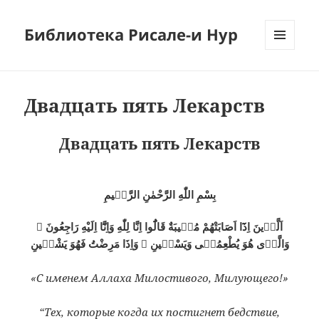
Библиотека Рисале-и Нур
МЕНЮ
И
ВИДЖЕТЫ
Двадцать пять Лекарств
Двадцать пять Лекарств
بِسْمِ اللّٰهِ الرَّحْمٰنِ الرَّحٖيمِ
اَلَّذٖينَ اِذَٓا اَصَابَتْهُمْ مُصٖيبَةٌ قَالُٓوا اِنَّا لِلّٰهِ وَاِنَّٓا اِلَيْهِ رَاجِعُونَ ۞
وَالَّذٖى هُوَ يُطْعِمُنٖى وَيَسْقٖينِ ۞ وَاِذَا مَرِضْتُ فَهُوَ يَشْفٖينِ
«С именем Аллаха Милостивого, Милующего!»
“Тех, которые когда их постигнет бедствие,