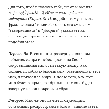
Для того, чтобы помочь тебе, скажем вот что
ещё: اِذَا الشَّمْسُ كُوِّرَتْ «
Когда солнце будет
свёрнуто» (Коран, 81:1),
подобно тому, как эта
фраза, словом “таквир”, то есть его смыслом
“заворачивать” и “убирать” указывает на
блестящий пример, также она намекает и на
подобия этого.
Первое.
Да, Всевышний, развернув покровы
небытия, эфира и небес, достал из Своей
сокровищницы милости такую лампу, как
солнце, подобную бриллианту, освещающую этот
мир, и показал её миру. А после того, как этот
мир будет закрыт, тот бриллиант снова будет
завернут в свои покровы и убран.
Второе.
Или же оно является служащим,
обязанным распространять благо – сияние света –