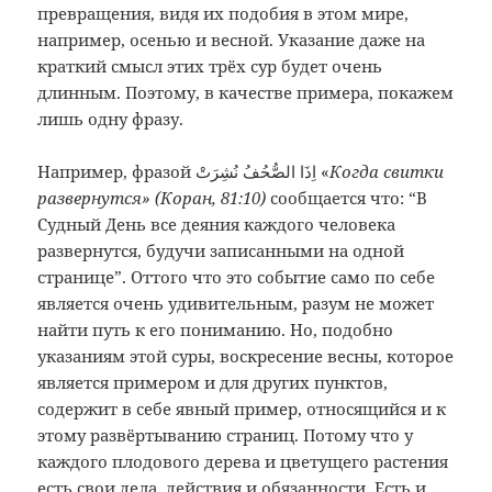
превращения, видя их подобия в этом мире,
например, осенью и весной. Указание даже на
краткий смысл этих трёх сур будет очень
длинным. Поэтому, в качестве примера, покажем
лишь одну фразу.
Например, фразой اِذَا الصُّحُفُ نُشِرَتْ «
Когда свитки
развернутся» (Коран, 81:10)
сообщается что: “В
Судный День все деяния каждого человека
развернутся, будучи записанными на одной
странице”. Оттого что это событие само по себе
является очень удивительным, разум не может
найти путь к его пониманию. Но, подобно
указаниям этой суры, воскресение весны, которое
является примером и для других пунктов,
содержит в себе явный пример, относящийся и к
этому развёртыванию страниц. Потому что у
каждого плодового дерева и цветущего растения
есть свои дела, действия и обязанности. Есть и