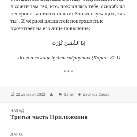
и сожги там тех, кто, поклоняясь тебе, оскорблял
неверностью таких подчинённых служащих, как
ты”. И чёрной пятнистой поверхностью
прочитает на его лице повеление:
اِذَا الشَّمْسُ كُوِّرَتْ
«
Когда солнце будет свёрнуто» (Коран, 81:1)
* * *
Опубликовано
Автор
Рубрики
Метки
22 декабря 2022
Genel
Десятое Слово
Навигация
НАЗАД
по
Третья часть Приложения
Предыдущая
записям
запись:
ДАЛЕЕ