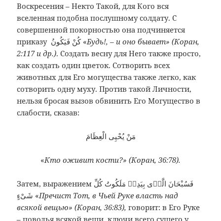
Воскресения – Некто Такой, для Кого вся
вселенная подобна послушному солдату. С
совершенной покорностью она подчиняется
приказу كُنْ فَيَكُونُ «
Будь!, – и оно бывает» (Коран,
2:117 и др.)
. Создать весну для Него также просто,
как создать один цветок. Сотворить всех
животных для Его могущества также легко, как
сотворить одну муху. Против такой Личности,
нельзя бросая вызов обвинить Его Могущество в
слабости, сказав:
مَنْ يُحْيِى الْعِظَامَ
«
Кто оживит кости?» (Коран, 36:78).
Затем, выражением فَسُبْحَانَ الَّذٖى بِيَدِهٖ مَلَكُوتُ كُلِّ
شَىْءٍ «
Пречист Тот, в Чьей Руке власть над
всякой вещью» (Коран, 36:83),
говорит: в Его Руке
– поводья всякой вещи, ключи всего сущего у