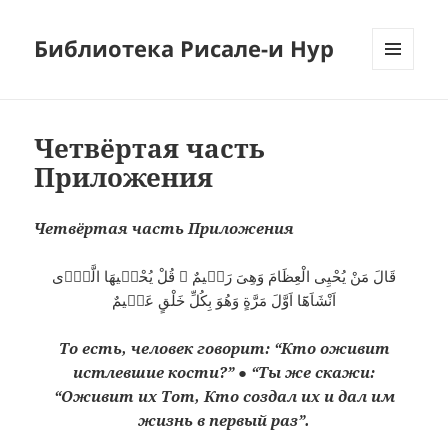
Библиотека Рисале-и Нур
МЕНЮ
И
ВИДЖЕТЫ
Четвёртая часть
Приложения
Четвёртая часть Приложения
قَالَ مَنْ يُحْيِى الْعِظَامَ وَهِىَ رَمٖيمٌ ۞ قُلْ يُحْيٖيهَا الَّذٖٓى
اَنْشَاَهَٓا اَوَّلَ مَرَّةٍ وَهُوَ بِكُلِّ خَلْقٍ عَلٖيمٌ
То есть, человек говорит: “Кто оживит
истлевшие кости?” ● “Ты же скажи:
“Оживит их Тот, Кто создал их и дал им
жизнь в первый раз”.