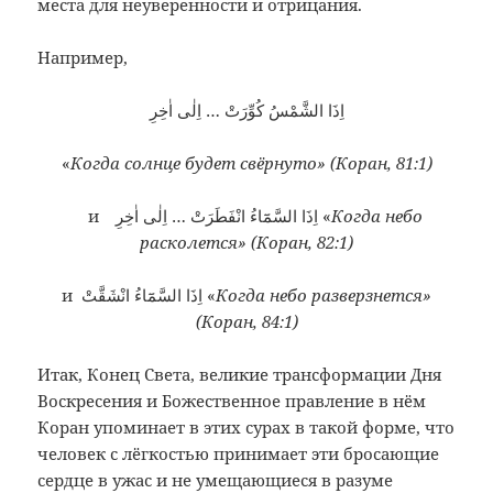
места для неуверенности и отрицания.
Например,
اِذَا الشَّمْسُ كُوِّرَتْ … اِلٰى اٰخِرِ
«
Когда солнце будет свёрнуто» (Коран, 81:1)
и اِذَا السَّمَٓاءُ انْفَطَرَتْ … اِلٰى اٰخِرِ «
Когда небо
расколется» (Коран, 82:1)
и اِذَا السَّمَٓاءُ انْشَقَّتْ «
Когда небо разверзнется»
(Коран, 84:1)
Итак, Конец Света, великие трансформации Дня
Воскресения и Божественное правление в нём
Коран упоминает в этих сурах в такой форме, что
человек с лёгкостью принимает эти бросающие
сердце в ужас и не умещающиеся в разуме