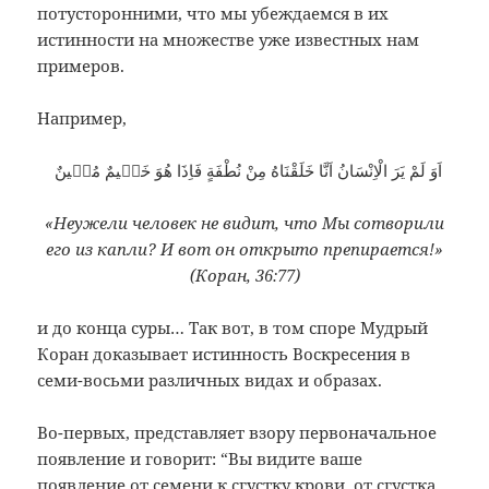
потусторонними, что мы убеждаемся в их
истинности на множестве уже известных нам
примеров.
Например,
اَوَ لَمْ يَرَ الْاِنْسَانُ اَنَّا خَلَقْنَاهُ مِنْ نُطْفَةٍ فَاِذَا هُوَ خَصٖيمٌ مُبٖينٌ
«Неужели человек не видит, что Мы сотворили
его из капли? И вот он открыто препирается!»
(Коран, 36:77)
и до конца суры… Так вот, в том споре Мудрый
Коран доказывает истинность Воскресения в
семи-восьми различных видах и образах.
Во-первых, представляет взору первоначальное
появление и говорит: “Вы видите ваше
появление от семени к сгустку крови, от сгустка