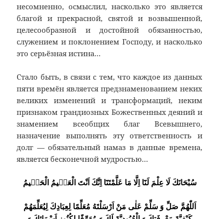
несомненно, осмыслил, насколько это является
благой и прекрасной, святой и возвышенной,
целесообразной и достойной обязанностью,
служением и поклонением Господу, и насколько
это серьёзная истина…
Стало быть, в связи с тем, что каждое из данных
пяти времён является предзнаменованием неких
великих изменений и трансформаций, неким
признаком грандиозных Божественных деяний и
знамением всеобщих благ Всевышнего,
назначение выполнять эту ответственность и
долг — обязательный намаз в данные времена,
является бесконечной мудростью…
سُبْحَانَكَ لَا عِلْمَ لَنَٓا اِلَّا مَا عَلَّمْتَنَٓا اِنَّكَ اَنْتَ الْعَلٖيمُ الْحَكٖيمُ
اَللّٰهُمَّ صَلِّ وَ سَلِّمْ عَلٰى مَنْ اَرْسَلْتَهُ مُعَلِّمًا لِعِبَادِكَ لِيُعَلِّمَهُمْ
كَيْفِيَّةَ مَعْرِفَتِكَ وَ الْعُبُودِيَّةَ لَكَ وَ مُعَرِّفًا لِكُنُوزِ اَسْمَائِكَ وَ