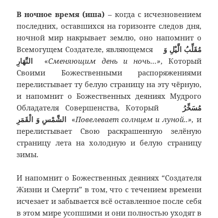
В ночное время (иша)
– когда с исчезновением
последних, оставшихся на горизонте следов дня,
ночной мир накрывает землю, оно напомнит о
Всемогущем Создателе, являющемся
مُقَلِّبُ الَّيْلِ وَ
النَّهَارِ
«
Сменяющим день и ночь…»
, Который
Своими Божественными распоряжениями
перелистывает ту белую страницу на эту чёрную,
и напомнит о Божественных деяниях Мудрого
Обладателя Совершенства, Который
مُسَخِّرُ
الشَّمْسِ وَ الْقَمَرِ
«
Повелевает солнцем и луной..»,
и
перелистывает Свою раскрашенную зелёную
страницу лета на холодную и белую страницу
зимы.
И напомнит о Божественных деяниях “Создателя
Жизни и Смерти” в том, что с течением времени
исчезает и забывается всё оставленное после себя
в этом мире усопшими и они полностью уходят в