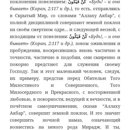
поклонения повелением:
كُنْ فَيَكُونُ
«
Будь! – и оно
бывает» (Коран, 2:117 и др.),
то есть, отправляясь
в Скрытый Мир, со словами “Аллаху Акбар”, с
полной дисциплиной совершают земной поклон
на своём смертном одре… и следующей весной, с
исходящим от повеления:
كُنْ فَيَكُونُ
«
Будь!, – и оно
бывает» (Коран, 2:117 и др.)
, зовом оживления и
пробуждения, воскресившись вновь частично в
точности, частично в подобии, они смиренно и
покорно предстают для служения своему
Господу. Так и этот маленький человек, следуя,
их примеру, представ перед Обителью Того
Милостивого и Совершенного, Того
Милосердного и Прекрасного, с восторженной
любовью, в покорности, ведущей к вечности, и в
почётном самоуничижении, сказав “Аллаху
Акбар”, совершит земной поклон. И это значит
совершить ночной намаз, означающий
вознестись на некого рода Мирадж. И ты,