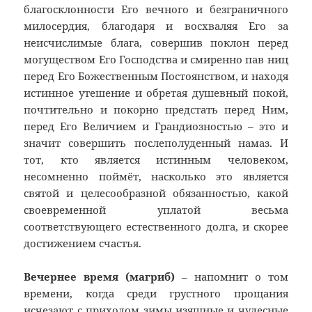
благосклонности Его вечного и безграничного
милосердия, благодаря и восхваляя Его за
неисчислимые блага, совершив поклон перед
могуществом Его Господства и смиренно пав ниц
перед Его Божественным Постоянством, и находя
истинное утешение и обретая душевный покой,
почтительно и покорно предстать перед Ним,
перед Его Величием и Грандиозностью – это и
значит совершить послеполуденный намаз. И
тот, кто является истинным человеком,
несомненно поймёт, насколько это является
святой и целесообразной обязанностью, какой
своевременной уплатой весьма
соответствующего естественного долга, и скорее
достижением счастья.
Вечернее время (магриб)
– напомнит о том
времени, когда среди грустного прощания
исчезают с приходом зимы изящные и чудесные