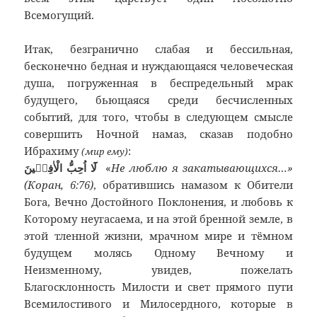
Всемогущий.
Итак, безгранично слабая и бессильная,
бесконечно бедная и нуждающаяся человеческая
душа, погруженная в беспредельный мрак
будущего, бьющаяся среди бесчисленных
событий, для того, чтобы в следующем смысле
совершить Ночной намаз, сказав подобно
Ибрахиму
:
(мир ему)
لَٓا اُحِبُّ الْاٰفِلٖينَ
«
Не люблю я закатывающихся…»
(Коран, 6:76)
, обратившись намазом к Обители
Бога, Вечно Достойного Поклонения, и любовь к
Которому неугасаема, и на этой бренной земле, в
этой тленной жизни, мрачном мире и тёмном
будущем молясь Одному Вечному и
Неизменному, увидев, пожелать
Благосклонность Милости и свет прямого пути
Всемилостивого и Милосердного, которые в