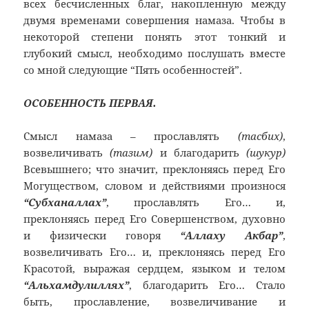
всех бесчисленных благ, накопленную между
двумя временами совершения намаза. Чтобы в
некоторой степени понять этот тонкий и
глубокий смысл, необходимо послушать вместе
со мной следующие “Пять особенностей”.
ОСОБЕННОСТЬ ПЕРВАЯ.
Смысл намаза – прославлять
(тасбих)
,
возвеличивать
(тазим)
и благодарить
(шукур)
Всевышнего; что значит, преклоняясь перед Его
Могуществом, словом и действиями произнося
“Субханаллах”
, прославлять Его… и,
преклоняясь перед Его Совершенством, духовно
и физически говоря
“Аллаху Акбар”
,
возвеличивать Его… и, преклоняясь перед Его
Красотой, выражая сердцем, языком и телом
“Альхамдулиллях”
, благодарить Его… Стало
быть, прославление, возвеличивание и