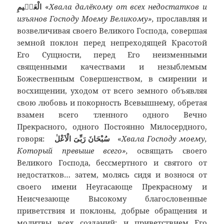
الْعَظٖيمِ
«
Хвала далёкому от всех недостатков и
изъянов Господу Моему Великому»,
прославляя и
возвеличивая своего Великого Господа, совершая
земной поклон перед непреходящей Красотой
Его Сущности, перед Его неизменными
священными качествами и незыблемым
Божественным Совершенством, в смирении и
восхищении, уходом от всего земного объявляя
свою любовь и покорность Всевышнему, обретая
взамен всего тленного одного Вечно
Прекрасного, одного Постоянно Милосердного,
говоря:
سُبْحَانَ رَبِّىَ الْاَعْلٰ
«
Хвала Господу моему,
Который превыше всего»,
освящать своего
Великого Господа, бессмертного и святого от
недостатков… затем, молясь сидя и вознося от
своего имени Неугасающе Прекрасному и
Неисчезающе Высокому благословенные
приветствия и поклоны, добрые обращения и
молитвы всех созданий; и приветствием Его