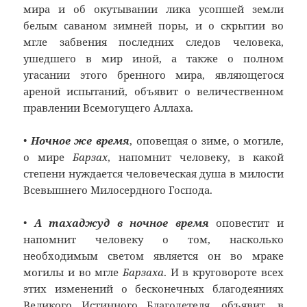
мира и об окутывании лика усопшей земли
белым саваном зимней поры, и о скрытии во
мгле забвения последних следов человека,
ушедшего в мир иной, а также о полном
угасании этого бренного мира, являющегося
ареной испытаний, объявит о величественном
правлении Всемогущего Аллаха.
•
Ночное же время
, оповещая о зиме, о могиле,
о мире
Барзах
, напомнит человеку, в какой
степени нуждается человеческая душа в милости
Всевышнего Милосердного Господа.
•
А тахаджуд в ночное время
оповестит и
напомнит человеку о том, насколько
необходимым светом является он во мраке
могилы и во мгле
Барзаха
. И в круговороте всех
этих изменений о бесконечных благодеяниях
Великого Истинного Благодетеля, объявит, в