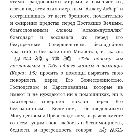
этими грандиозными мирами и изменяет их,
сказав над всем этим смертным “Аллаху Акбар” и
отстранившись от всего бренного, почтительно
и смиренно представ перед Постоянно Вечным,
благословенным словом “Альхамдулиллях”
благодаря и восхваляя Его перед Его
безупречным Совершенством, бесподобной
Красотой и безграничной Милостью; и, сказав:
اِيَّاكَ نَعْبُدُ وَ اِيَّاكَ نَسْتَعٖينُ
«
Тебе одному мы
поклоняемся и Тебя одного молим о помощи»
(Коран, 1:5),
просить о помощи, выразить свою
покорность перед Его Божественностью,
Господством и Царствованием, которые не
имеют и не нуждаются ни в помощниках, ни в
партнёрах; совершив поклон перед Его
безграничным Величием, беспредельными
Могуществом и Превосходством, выражая вместе
со всем сущим свою слабость и беспомощность,
бедность и презренность, говоря:
سُبْحَانَ رَبِّىَ