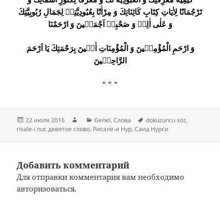
تَرْجُمَانًا لِاٰيَاتِ كِتَابِ كَائِنَاتِكَ وَ مِرْاٰتًا بِعُبُودِيَّتِهٖ لِجَمَالِ رُبُوبِيَّتِكَ
وَ عَلٰى اٰلِهٖ وَ صَحْبِهٖ اَجْمَعٖينَ وَ ارْحَمْنَا
وَ ارْحَمِ الْمُؤْمِنٖينَ وَ الْمُؤْمِنَاتِ اٰمٖينَ بِرَحْمَتِكَ يَا اَرْحَمَ
الرَّاحِمٖينَ
* * *
Опубликовано
Автор
Рубрики
Метки
22 июля 2016
Genel
,
Слова
dokuzuncu söz
,
risale-i nur
,
девятое слово
,
Рисале-и Нур
,
Саид Нурси
Добавить комментарий
Для отправки комментария вам необходимо
авторизоваться
.