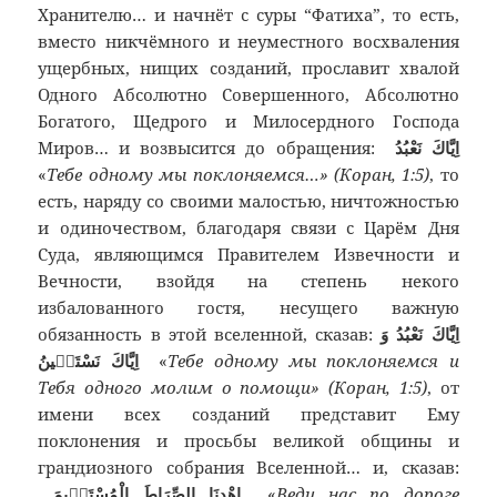
Хранителю… и начнёт с суры “Фатиха”, то есть,
вместо никчёмного и неуместного восхваления
ущербных, нищих созданий, прославит хвалой
Одного Абсолютно Совершенного, Абсолютно
Богатого, Щедрого и Милосердного Господа
Миров… и возвысится до обращения:
اِيَّاكَ نَعْبُدُ
«
Тебе одному мы поклоняемся…» (Коран, 1:5)
, то
есть, наряду со своими малостью, ничтожностью
и одиночеством, благодаря связи с Царём Дня
Суда, являющимся Правителем Извечности и
Вечности, взойдя на степень некого
избалованного гостя, несущего важную
обязанность в этой вселенной, сказав:
اِيَّاكَ نَعْبُدُ وَ
اِيَّاكَ نَسْتَعٖينُ
«
Тебе одному мы поклоняемся и
Тебя одного молим о помощи» (Коран, 1:5)
, от
имени всех созданий представит Ему
поклонения и просьбы великой общины и
грандиозного собрания Вселенной… и, сказав:
اِهْدِنَا الصِّرَاطَ الْمُسْتَقٖيمَ
«
Веди нас по дороге