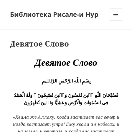
Библиотека Рисале-и Нур
МЕНЮ
И
ВИДЖЕТЫ
Девятое Слово
Девятое Слово
بِسْمِ اللّٰهِ الرَّحْمٰنِ الرَّحٖيمِ
فَسُبْحَانَ اللّٰهِ حٖينَ تُمْسُونَ وَحٖينَ تُصْبِحُونَ ۞ وَلَهُ الْحَمْدُ
فِى السَّمٰوَاتِ وَالْاَرْضِ وَعَشِيًّا وَحٖينَ تُظْهِرُونَ
«Хвала же Аллаху, когда застигает вас вечер и
когда застигает утро! Ему хвала и в небесах, и
на земле, и вечером, и когда вас застигает