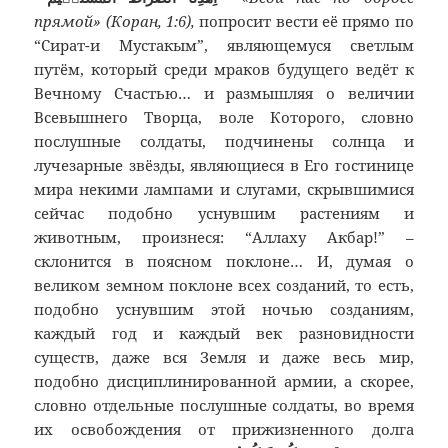
прямой» (Коран, 1:6),
попросит вести её прямо по
“Сират-и Мустакым”, являющемуся светлым
путём, который среди мраков будущего ведёт к
Вечному Счастью… и размышляя о величии
Всевышнего Творца, воле Которого, словно
послушные солдаты, подчинены солнца и
лучезарные звёзды, являющиеся в Его гостинице
мира некими лампами и слугами, скрывшимися
сейчас подобно уснувшим растениям и
животным, произнеся: “Аллаху Акбар!” –
склонится в поясном поклоне… И, думая о
великом земном поклоне всех созданий, то есть,
подобно уснувшим этой ночью созданиям,
каждый год и каждый век разновидности
существ, даже вся Земля и даже весь мир,
подобно дисциплинированной армии, а скорее,
словно отдельные послушные солдаты, во время
их освобождения от прижизненного долга