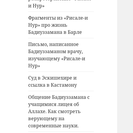
и Нур»
Фрагменты из «Рисале-и
Нур» про жизнь
Бадиуззамана в Барле
Письмо, написанное
Бадиуззаманом врачу,
изучающему «Рисале-и
Нур»
Суд в Эскишехире и
ссылка в Кастамону
Общение Бадиуззамана с
учащимися лицея об
Аллахе. Как смотреть
верующему на
современные науки.