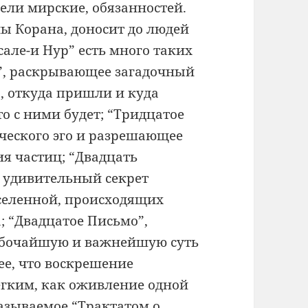
ели мирские, обязанностей.
ны Корана, доносит до людей
сале-и Нур” есть много таких
во”, раскрывающее загадочный
о, откуда пришли и куда
о с ними будет; “Тридцатое
ческого эго и разрешающее
я частиц; “Двадцать
 удивительный секрет
Вселенной, происходящих
; “Двадцатое Письмо”,
убочайшую и важнейшую суть
е, что воскрешение
ёгким, как оживление одной
называемое “Трактатом о