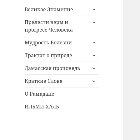
раскрыть
Великое Знамение
дочернее
раскрыть
меню
Прелести веры и
дочернее
прогресс Человека
меню
раскрыть
Мудрость Болезни
дочернее
раскрыть
меню
Трактат о природе
дочернее
раскрыть
меню
Дамасская проповедь
дочернее
раскрыть
меню
Краткие Слова
дочернее
меню
О Рамадане
ИЛЬМИ-ХАЛЬ