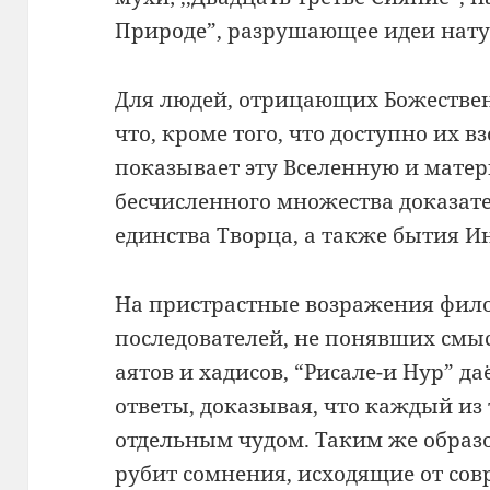
Природе”, разрушающее идеи нат
Для людей, отрицающих Божествен
что, кроме того, что доступно их в
показывает эту Вселенную и мате
бесчисленного множества доказат
единства Творца, а также бытия И
На пристрастные возражения фило
последователей, не понявших смы
аятов и хадисов, “Рисале-и Нур” д
ответы, доказывая, что каждый из 
отдельным чудом. Таким же образо
рубит сомнения, исходящие от со