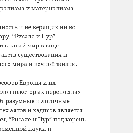
урализма и материализма…
ность и не верящих ни во
зору, “Рисале-и Нур”
риальный мир в виде
ельств существования и
ного мира и вечной жизни.
софов Европы и их
слов некоторых переносных
аёт разумные и логичные
тех аятов и хадисов является
м, “Рисале-и Нур” под корень
временной науки и