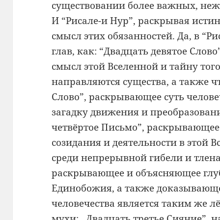
существовании более важных, неж
И “Рисале-и Нур”, раскрывая исти
смысл этих обязанностей. Да, в “Ри
глав, как: “Двадцать девятое Сло
смысл этой Вселенной и тайну тог
направляются существа, а также чт
Слово”, раскрывающее суть челове
загадку движения и преобразовани
четвёртое Письмо”, раскрывающее
созидания и деятельности в этой 
среди непрерывной гибели и тлена
раскрывающее и объясняющее гл
Единобожия, а также доказывающе
человечества является таким же л
мухи; ,,Двадцать третье Сияние”, 