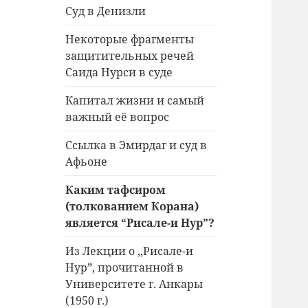
Суд в Денизли
Некоторые фрагменты
защитительных речей
Саида Нурси в суде
Капитал жизни и самый
важный её вопрос
Ссылка в Эмирдаг и суд в
Афьоне
Каким тафсиром
(толкованием Корана)
является “Рисале-и Нур”?
Из Лекции о ,,Рисале-и
Нур”, прочитанной в
Университете г. Анкары
(1950 г.)