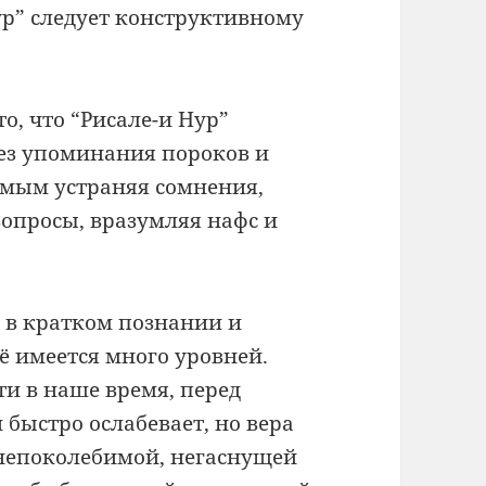
ур” следует конструктивному
о, что “Рисале-и Нур”
ез упоминания пороков и
самым устраняя сомнения,
вопросы, вразумляя нафс и
о в кратком познании и
ё имеется много уровней.
ти в наше время, перед
быстро ослабевает, но вера
 непоколебимой, негаснущей