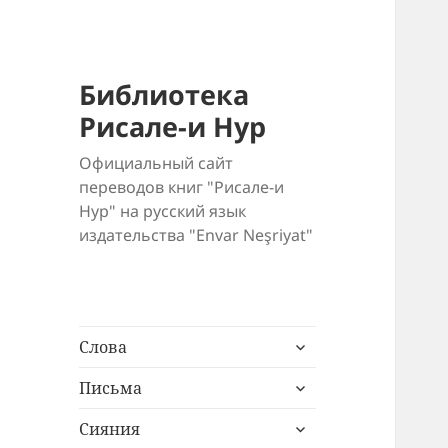
Библиотека
Рисале-и Нур
Официальный сайт
переводов книг "Рисале-и
Нур" на русский язык
издательства "Envar Neşriyat"
раскрыть
Слова
дочернее
раскрыть
меню
Письма
дочернее
раскрыть
меню
Сияния
дочернее