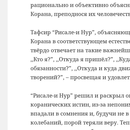
рационально и объективно объясн
Корана, преподнося их человечест
Тафсир “Рисале-и Нур”, объясня
Корана в соответствующем естеств
твёрдо отвечает на такие важнейш
,,Кто я?”, ,,Откуда я пришёл?”, ,,Ку
обязанности?”, ,,Откуда и куда дви
творений?”, – просвещая и удовле
“Рисале-и Нур” решил и раскрыл о
коранических истин, из-за непон
впадали в сомнения и, будучи не в
колебаний, порой теряли веру. Теп