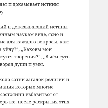
яет и доказывает истины
ву.
ющий и доказывающий истины
енным наукам виде, ясно и
ие для каждого вопросы, как:
да уйду?”, ,,Каковы мои
жутся творения?”, ,,В чём суть
творяя души и умы.
коло сотни загадок религии и
имания которых многие
 состоянии избавиться от
ерь же, после раскрытия этих