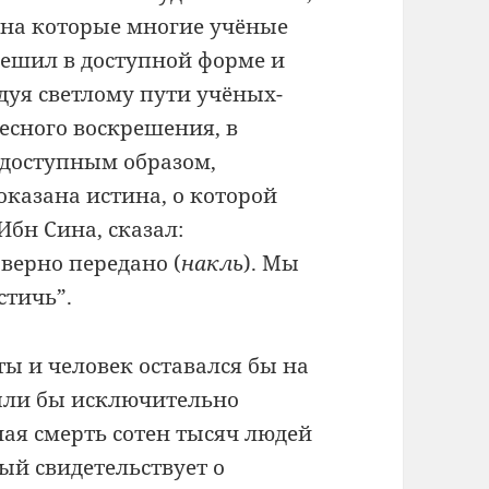
 на которые многие учёные
решил в доступной форме и
дуя светлому пути учёных-
лесного воскрешения, в
едоступным образом,
оказана истина, о которой
Ибн Сина, сказал:
оверно передано (
накль
). Мы
стичь”.
ы и человек оставался бы на
 были бы исключительно
ая смерть сотен тысяч людей
ный свидетельствует о