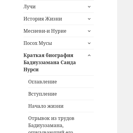
раскрыть
меню
Лучи
дочернее
раскрыть
меню
История Жизни
дочернее
раскрыть
меню
Месневи-и Нурие
дочернее
раскрыть
меню
Посох Мусы
дочернее
раскрыть
меню
Краткая биография
дочернее
Бадиуззамана Саида
меню
Нурси
Оглавление
Вступление
Начало жизни
Отрывок из трудов
Бадиуззамана,
описывающий его