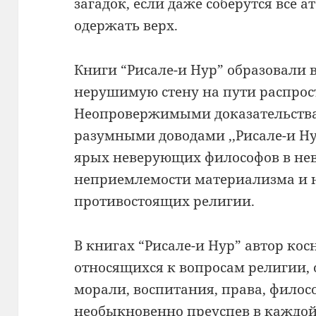
загадок, если даже соберутся все а
одержать верх.
Книги “Рисале-и Нур” образовали 
нерушимую стену на пути распрос
Неопровержимыми доказательств
разумными доводами ,,Рисале-и Н
ярых неверующих философов в не
неприемлемости материализма и 
противостоящих религии.
В книгах “Рисале-и Нур” автор ко
относящихся к вопросам религии,
морали, воспитания, права, филос
необыкновенно преуспев в каждой 