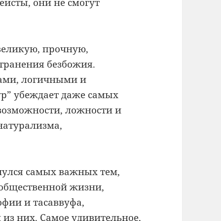
теисты, они не смогут
великую, прочную,
транения безбожия.
ами, логичными и
ур” убеждает даже самых
возможности, ложности и
натурализма,
снулся самых важных тем,
 общественной жизни,
офии и тасаввуфа,
из них. Самое удивительное,