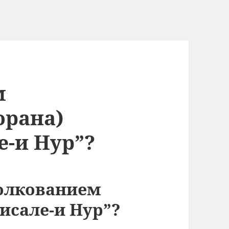
м
орана)
е-и Нур”?
олкованием
Рисале-и Нур”?