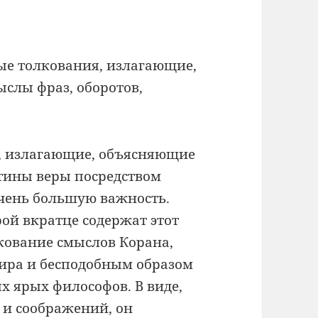
ные толкования, излагающие,
слы фраз, оборотов,
ы, излагающие, объясняющие
тины веры посредством
очень большую важность.
ой вкратце содержат этот
олкование смыслов Корана,
сира и бесподобным образом
х ярых философов. В виде,
 и соображений, он