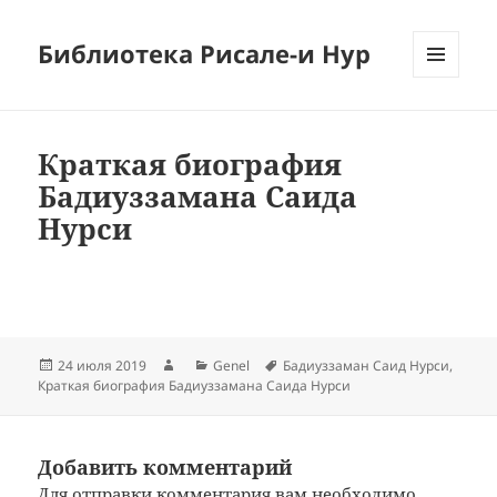
Библиотека Рисале-и Нур
МЕНЮ
И
ВИДЖЕТЫ
Краткая биография
Бадиуззамана Саида
Нурси
Опубликовано
Автор
Рубрики
Метки
24 июля 2019
Genel
Бадиуззаман Саид Нурси
,
Краткая биография Бадиуззамана Саида Нурси
Добавить комментарий
Для отправки комментария вам необходимо