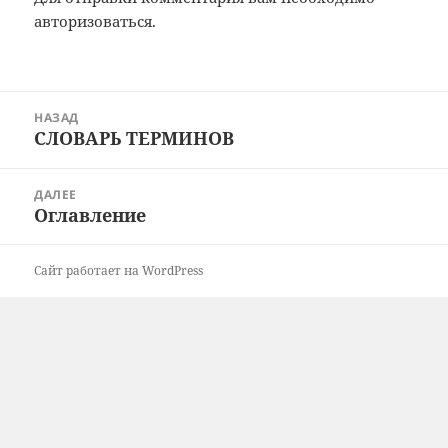
авторизоваться
.
Навигация
НАЗАД
по
СЛОВАРЬ ТЕРМИНОВ
Предыдущая
записям
запись:
ДАЛЕЕ
Оглавление
Следующая
запись:
Сайт работает на WordPress