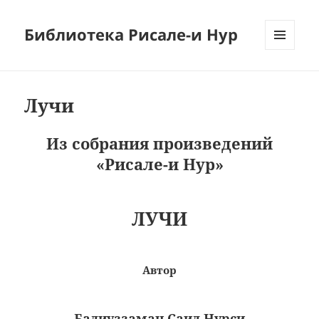
Библиотека Рисале-и Нур
МЕНЮ
И
ВИДЖЕТЫ
Лучи
Из собрания произведений
«Рисале-и Нур»
ЛУЧИ
Автор
Бадиуззаман Саид Нурси