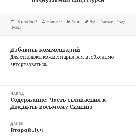
Опубликовано
Автор
Рубрики
Метки
15 мая 2017
tataruser
Лучи
Лучи
,
Рисале-
,
Саид
Нурси
Добавить комментарий
Для отправки комментария вам необходимо
авторизоваться
.
Навигация
НАЗАД
по
Содержание: Часть оглавления к
Предыдущая
записям
Двадцать восьмому Сиянию
запись:
ДАЛЕЕ
Второй Луч
Следующая