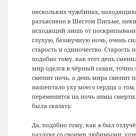
нескольких чужбинах, находящихся
разъяснено в Шестом Письме, нек
исходящий лишь от поскрипывания
глухую, беззвучную ночь, очень с
старость и одиночество. Старость 
подобно тому, как этот день смени
мир оделся в чёрный саван, точно 
сменит ночь, а день мира сменит н
нашептало уху моего сердца о том,
переменится на ночь зимы смерти
была сказать:
Да, подобно тому, как я был отлучё
разлуке со своими любимыми, уш