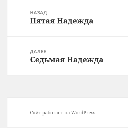
Навигация
по
НАЗАД
Пятая Надежда
записям
Предыдущая
запись:
ДАЛЕЕ
Седьмая Надежда
Следующая
запись:
Сайт работает на WordPress