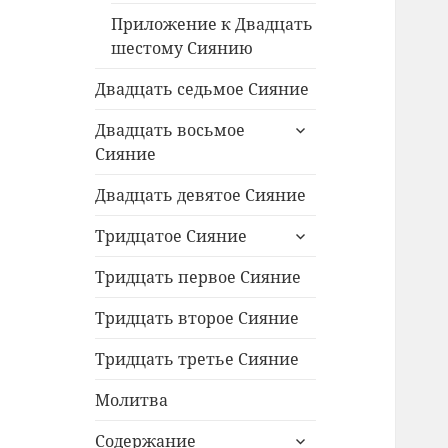
Приложение к Двадцать
шестому Сиянию
Двадцать седьмое Сияние
раскрыть
Двадцать восьмое
дочернее
Сияние
меню
Двадцать девятое Сияние
раскрыть
Тридцатое Сияние
дочернее
меню
Тридцать первое Сияние
Тридцать второе Сияние
Тридцать третье Сияние
Молитва
раскрыть
Содержание