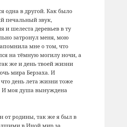
 одна в другой. Как было
ий печальный звук,
 и шелеста деревьев в ту
ильно затронул меня, мою
напомнила мне о том, что
лся на тёмную могилу ночи, а
так же и день твоей жизни
очь мира Берзаха. И
 что день лета жизни тоже
. И моя душа вынуждена
н от родины, так же я был в
едшими в Иной мир за