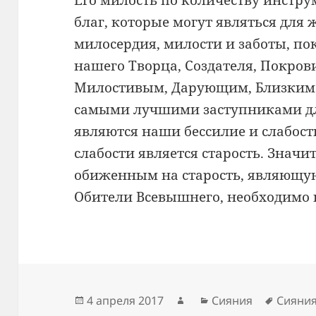
Его милость по количеству инстру
благ, которые могут являться для
милосердия, милости и заботы, п
нашего Творца, Создателя, Покров
Милостивым, Дарующим, Близким
самыми лучшими заступниками дл
являются наши бессилие и слабост
слабости является старость. Значит
обиженным на старость, являющу
Обители Всевышнего, необходимо 
Опубликовано
Автор
Рубрики
Метки
4 апреля 2017
Сияния
Сияни