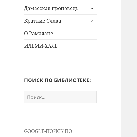
дочернее
раскрыть
меню
Дамасская проповедь
дочернее
раскрыть
меню
Краткие Слова
дочернее
меню
О Рамадане
ИЛЬМИ-ХАЛЬ
ПОИСК ПО БИБЛИОТЕКЕ:
Найти:
GOOGLE-ПОИСК ПО