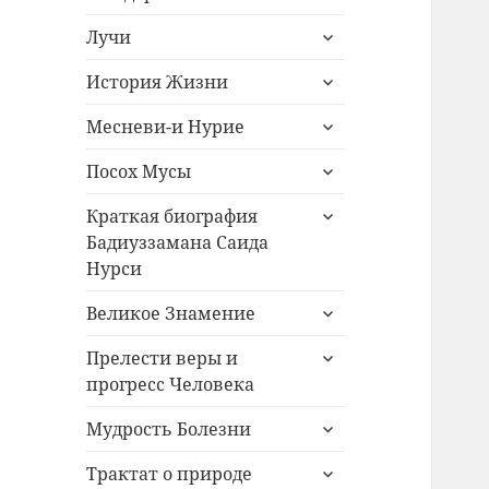
дочернее
раскрыть
меню
Лучи
дочернее
раскрыть
меню
История Жизни
дочернее
раскрыть
меню
Месневи-и Нурие
дочернее
раскрыть
меню
Посох Мусы
дочернее
раскрыть
меню
Краткая биография
дочернее
Бадиуззамана Саида
меню
Нурси
раскрыть
Великое Знамение
дочернее
раскрыть
меню
Прелести веры и
дочернее
прогресс Человека
меню
раскрыть
Мудрость Болезни
дочернее
раскрыть
меню
Трактат о природе