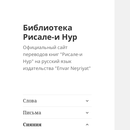
Библиотека
Рисале-и Нур
Официальный сайт
переводов книг "Рисале-и
Нур" на русский язык
издательства "Envar Neşriyat"
раскрыть
Слова
дочернее
раскрыть
меню
Письма
дочернее
раскрыть
меню
Сияния
дочернее