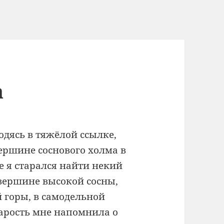
а
дясь в тяжёлой ссылке,
вершине соснового холма в
е я старался найти некий
 вершине высокой сосны,
 горы, в самодельной
тарость мне напомнила о