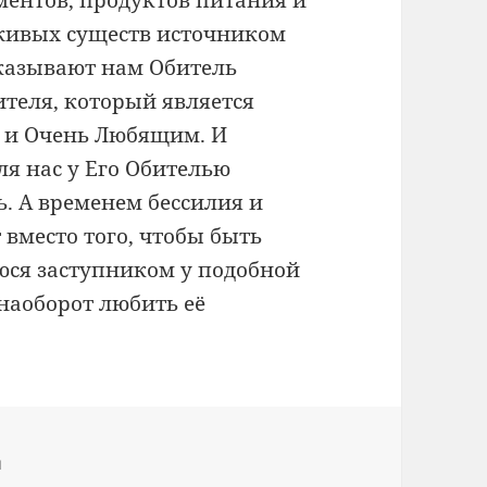
ментов, продуктов питания и
 живых существ источником
оказывают нам Обитель
ителя, который является
 и Очень Любящим. И
я нас у Его Обителью
ь. А временем бессилия и
 вместо того, чтобы быть
юся заступником у подобной
наоборот любить её
я