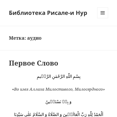
Библиотека Рисале-и Нур
МЕНЮ
И
ВИДЖЕТЫ
Метка:
аудио
Первое Слово
بِسْمِ اللّٰهِ الرَّحْمٰنِ الرَّحٖيمِ
«
Во имя Аллаха Милостивого, Милосердного»
وَ بِهٖ نَسْتَعٖينُ
اَلْحَمْدُ لِلّٰهِ رَبِّ الْعَالَمٖينَ وَ الصَّلَاةُ وَ السَّلَامُ عَلٰى سَيِّدِنَا