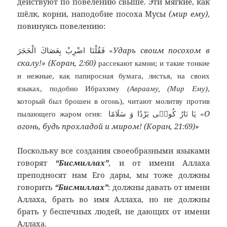
действуют по повелению свыше. Эти мягкие, как
шёлк, корни, наподобие посоха Мусы
(мир ему)
,
повинуясь повелению:
Ударь своим посохом в
فَقُلْنَا اضْرِبْ بِعَصَاكَ الْحَجَرَ
«
скалу!» (Коран, 2:60)
рассекают камни; и такие тонкие
и нежные, как папиросная бумага, листья, на своих
языках, подобно Ибрахиму
(Аврааму, (Мир Ему)
,
который был брошен в огонь), читают молитву против
О
пылающего жаром огня:
يَا نَارُ كُونٖى بَرْدًا وَ سَلَامًا «
огонь, будь прохладой и миром! (Коран, 21:69)»
Поскольку все создания своеобразными языками
говорят
“Бисмиллах”
, и от имени Аллаха
преподносят нам Его дары, мы тоже должны
говорить
“Бисмиллах”
: должны давать от имени
Аллаха, брать во имя Аллаха, но не должны
брать у беспечных людей, не дающих от имени
Аллаха.