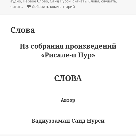
аудио
,
Первое Слово
,
Саид Нурси
,
скачать
,
Слова
,
слушать
,
к записи Первое Слово
читать
Добавить комментарий
Слова
Из собрания произведений
«Рисале-и Нур»
СЛОВА
Автор
Бадиуззаман Саид Нурси