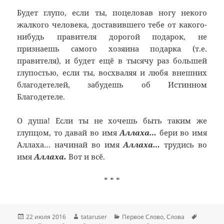
Будет глупо, если ты, поцеловав ногу некого
жалкого человека, доставившего тебе от какого-
нибудь правителя дорогой подарок, не
признаешь самого хозяина подарка (т.е.
правителя), и будет ещё в тысячу раз большей
глупостью, если ты, восхваляя и любя внешних
благодетелей, забудешь об Истинном
Благодетеле.
О душа! Если ты не хочешь быть таким же
глупцом, то давай во имя
Аллаха…
бери во имя
Аллаха… начинай во имя
Аллаха…
трудись во
имя
Аллаха.
Вот и всё.
* * *
Опубликовано
Автор
Рубрики
Метки
22 июля 2016
tataruser
Первое Слово
,
Слова