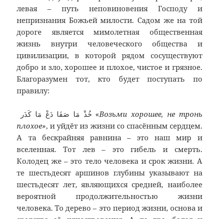
левая – путь неповиновения Господу и
непризнания Божьей милости. Садом же на той
дороге является мимолетная общественная
жизнь внутри человеческого общества и
цивилизации, в которой рядом сосуществуют
добро и зло, хорошее и плохое, чистое и грязное.
Благоразумен тот, кто будет поступать по
правилу:
خُذْ مَا صَفَا دَعْ مَا كَدَر «
Возьми хорошее, не тронь
плохое»
, и уйдёт из жизни со спасённым сердцем.
А та бескрайняя равнина – это наш мир и
вселенная. Тот лев – это гибель и смерть.
Колодец же – это тело человека и срок жизни. А
те шестьдесят аршинов глубины указывают на
шестьдесят лет, являющихся средней, наиболее
вероятной продолжительностью жизни
человека. То дерево – это период жизни, основа и