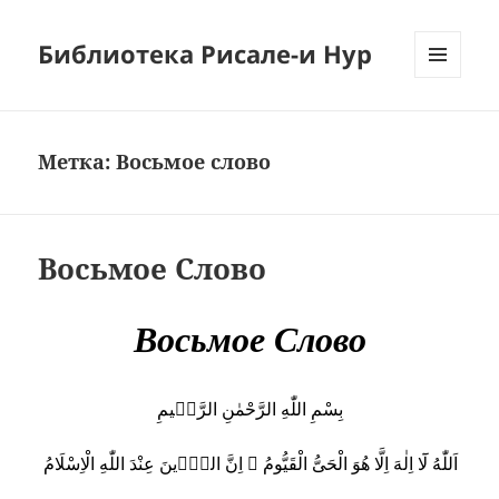
Библиотека Рисале-и Нур
МЕНЮ
И
ВИДЖЕТЫ
Метка:
Восьмое слово
Восьмое Слово
Восьмое Слово
بِسْمِ اللّٰهِ الرَّحْمٰنِ الرَّحٖيمِ
اَللّٰهُ لَٓا اِلٰهَ اِلَّا هُوَ الْحَىُّ الْقَيُّومُ ۞ اِنَّ الدّٖينَ عِنْدَ اللّٰهِ الْاِسْلَامُ