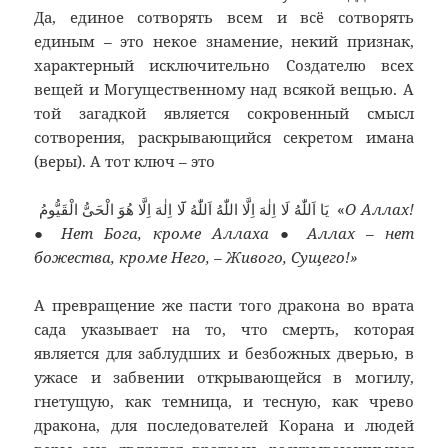
Да, единое сотворять всем и всё сотворять
единым – это некое знамение, некий признак,
характерный исключительно Создателю всех
вещей и Могущественному над всякой вещью. А
той загадкой является сокровенный смысл
сотворения, раскрывающийся секретом имана
(веры). А тот ключ – это
يَا اَللّٰهُ لَا اِلٰهَ اِلَّا اللّٰهُ اَللّٰهُ لَٓا اِلٰهَ اِلَّا هُوَ الْحَىُّ الْقَيُّومُ «
О Аллах!
● Нет Бога, кроме Аллаха ● Аллах – нет
божества, кроме Него, – Живого, Сущего!»
А превращение же пасти того дракона во врата
сада указывает на то, что смерть, которая
является для заблудших и безбожных дверью, в
ужасе и забвении открывающейся в могилу,
гнетущую, как темница, и тесную, как чрево
дракона, для последователей Корана и людей