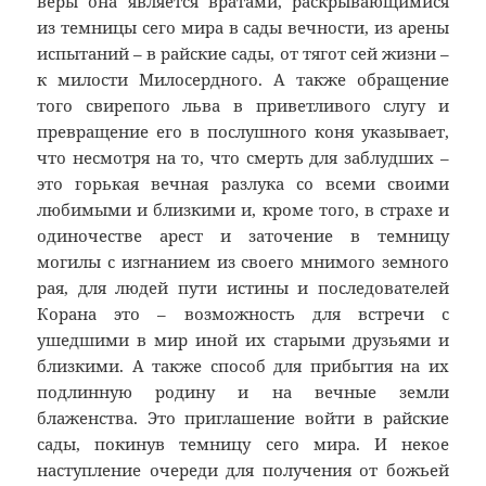
веры она является вратами, раскрывающимися
из темницы сего мира в сады вечности, из арены
испытаний – в райские сады, от тягот сей жизни –
к милости Милосердного. А также обращение
того свирепого льва в приветливого слугу и
превращение его в послушного коня указывает,
что несмотря на то, что смерть для заблудших –
это горькая вечная разлука со всеми своими
любимыми и близкими и, кроме того, в страхе и
одиночестве арест и заточение в темницу
могилы с изгнанием из своего мнимого земного
рая, для людей пути истины и последователей
Корана это – возможность для встречи с
ушедшими в мир иной их старыми друзьями и
близкими. А также способ для прибытия на их
подлинную родину и на вечные земли
блаженства. Это приглашение войти в райские
сады, покинув темницу сего мира. И некое
наступление очереди для получения от божьей