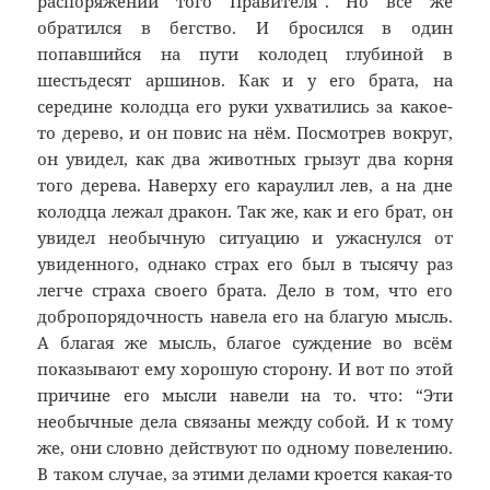
распоряжении того Правителя”. Но всё же
обратился в бегство. И бросился в один
попавшийся на пути колодец глубиной в
шестьдесят аршинов. Как и у его брата, на
середине колодца его руки ухватились за какое-
то дерево, и он повис на нём. Посмотрев вокруг,
он увидел, как два животных грызут два корня
того дерева. Наверху его караулил лев, а на дне
колодца лежал дракон. Так же, как и его брат, он
увидел необычную ситуацию и ужаснулся от
увиденного, однако страх его был в тысячу раз
легче страха своего брата. Дело в том, что его
добропорядочность навела его на благую мысль.
А благая же мысль, благое суждение во всём
показывают ему хорошую сторону. И вот по этой
причине его мысли навели на то. что: “Эти
необычные дела связаны между собой. И к тому
же, они словно действуют по одному повелению.
В таком случае, за этими делами кроется какая-то