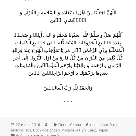
اَللّٰهُمَّ اجْعَلْنَا مِنْ اَهْلِ السَّعَادَةِ وَ السَّلَامَةِ وَ الْقُرْاٰنِ وَ
الْاٖيمَانِ اٰمٖينْ
اَللّٰهُمَّ صَلِّ وَ سَلِّمْ عَلٰى سَيِّدِنَا مُحَمَّدٍ وَ عَلٰى اٰلِهٖ وَ صَحْبِهٖ
بِعَدَدِ جَمٖيعِ الْحُرُوفَاتِ الْمُتَشَكِّلَةِ فٖى جَمٖيعِ الْكَلِمَاتِ
الْمُتَمَثِّلَةِ بِاِذْنِ الرَّحْمٰنِ فٖى مَرَايَا تَمَوُّجَاتِ الْهَوَاءِ عِنْدَ قِرَائَةِ
كُلِّ كَلِمَةٍ مِنَ الْقُرْاٰنِ مِنْ كُلِّ قَارِءٍ مِنْ اَوَّلِ النُّزُولِ اِلٰى اٰخِرِ
الزَّمَانِ وَ ارْحَمْنَا وَ وَالِدَيْنَا وَارْحَمِ الْمُؤْمِنٖينَ وَالْمُؤْمِنَاتِ
بِعَدَدِهَا بِرَحْمَتِكَ يَا اَرْحَمَ الرَّاحِمٖينَ اٰمٖينَ
وَالْحَمْدُ لِلّٰهِ رَبِّ الْعَالَمٖينَ
* * *
Опубликовано
Автор
Рубрики
Метки
22 июля 2016
Genel
,
Слова
risale-i nur
,
Rusça
,
sekizinci söz
,
Восьмое слово
,
Рисале-и Нур
,
Саид Нурси
к записи Восьмое Слово
Добавить комментарий