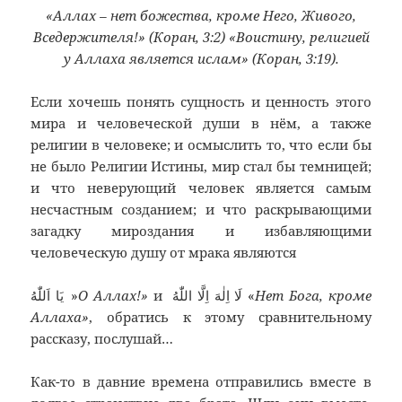
«Аллах – нет божества, кроме Него, Живого,
Вседержителя!» (Коран, 3:2) «Воистину, религией
у Аллаха является ислам» (Коран, 3:19).
Если хочешь понять сущность и ценность этого
мира и человеческой души в нём, а также
религии в человеке; и осмыслить то, что если бы
не было Религии Истины, мир стал бы темницей;
и что неверующий человек является самым
несчастным созданием; и что раскрывающими
загадку мироздания и избавляющими
человеческую душу от мрака являются
يَا اَللّٰهُ »
О Аллах!»
и لَا اِلٰهَ اِلَّا اللّٰهُ «
Нет Бога, кроме
Аллаха»
, обратись к этому сравнительному
рассказу, послушай…
Как-то в давние времена отправились вместе в