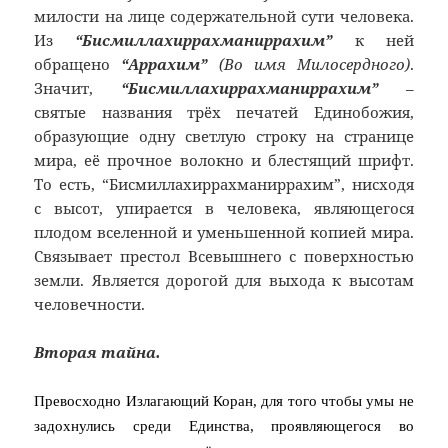
милости на лице содержательной сути человека.
Из
“Бисмиллахиррахманиррахим”
к ней
обращено
“Аррахим”
(Во имя Милосердного)
.
Значит,
“Бисмиллахиррахманиррахим”
–
святые названия трёх печатей Единобожия,
образующие одну светлую строку на странице
мира, её прочное волокно и блестящий шрифт.
То есть, “Бисмиллахиррахманиррахим”, нисходя
с высот, упирается в человека, являющегося
плодом вселенной и уменьшенной копией мира.
Связывает престол Всевышнего с поверхностью
земли. Является дорогой для выхода к высотам
человечности.
Вторая тайна.
Превосходно Излагающий Коран, для того чтобы умы не
задохнулись среди Единства, проявляющегося во