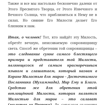
Также и все мы настолько бесконечно далеки от
Этого Пресвятого Творца, от Этого Извечного и
Вечного Солнца, что приблизиться к Нему не в
силах. Но сияние Его Милости делает Его
близким к нам.
Итак, о человек!
Тот, кто найдёт эту Милость,
обретёт вечную, неиссякаемую сокровищницу
света. Способ же обретения той сокровищницы –
это следование сунне самого блестящего
примера и представителя той Милости,
являющегося её самым красноречивым
языком и глашатаем, который назван в
Коране Милостью для миров – Досточтимого
Посланника (Мухаммада), Мир Ему и Благо.
Средство же для обретения этой
воплощённой Милости, которая является
Милостью для миров – это салават
(молитва за Пророка).
Да, смыслом салавата