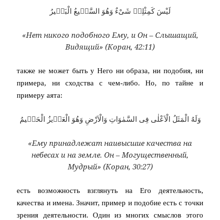
لَيْسَ كَمِثْلِهٖ شَىْءٌ وَهُوَ السَّمٖيعُ الْبَصٖيرُ
«Нет никого подобного Ему, и Он – Слышащий,
Видящий» (Коран, 42:11)
также не может быть у Него ни образа, ни подобия, ни
примера, ни сходства с чем-либо. Но, по тайне и
примеру аята:
وَلَهُ الْمَثَلُ الْاَعْلٰى فِى السَّمٰوَاتِ وَالْاَرْضِ وَهُوَ الْعَزٖيزُ الْحَكٖيمُ
«Ему принадлежат наивысшие качества на
небесах и на земле. Он – Могущественный,
Мудрый» (Коран, 30:27)
есть возможность взглянуть на Его деятельность,
качества и имена. Значит, пример и подобие есть с точки
зрения деятельности. Один из многих смыслов этого