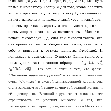
отвлекало разум. И дабы перед сердцем открылся путь
прямо к Пресвятому Творцу. И для того, чтобы обратить
взоры и привлечь сердца тому оттиску Единственности,
на него нанесены и привлекательный узор, и ясный свет,
и очень приятная сладость, и очень милая красота, и
очень мощная истина, коими являются чекан Милости и
печать Милосердия. Да, сила той Милости такова, что
она привлекает взоры обладателей разума, тянет их к
себе и приводит к оттиску Единства
(Ахадият)
. И
понуждает к осмыслению Сущности Единственного, а
7
после удостаивает истинного обращения:
اِيَّاكَ نَعْبُدُ وَ
اِيَّاكَ نَسْتَعٖينُ
. Так вот, в связи с тем, что фраза:
“Бисмиллахиррахманиррахим”
– является оглавлением
суры
“Фатиха”
и сжатой квинтэссенцией Корана, она
стала заглавием этой вышеупомянутой великой истины и
её переводчиком. Взявший в руки это заглавие сможет
странствовать по уровням Милости. И тот, кто
разговорит этого переводчика, познает тайны Милости и