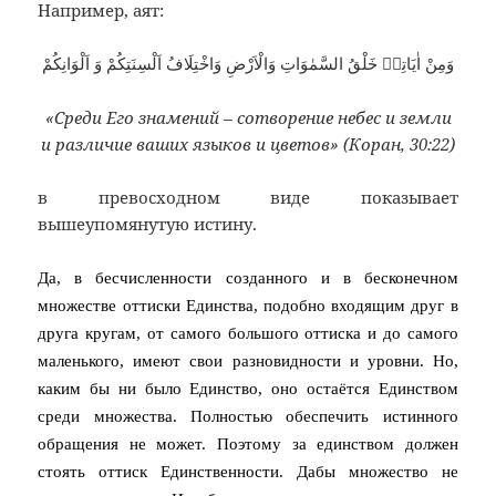
Например, аят:
وَمِنْ اٰيَاتِهٖ خَلْقُ السَّمٰوَاتِ وَالْاَرْضِ وَاخْتِلَافُ اَلْسِنَتِكُمْ وَ اَلْوَانِكُمْ
«Среди Его знамений – сотворение небес и земли
и различие ваших языков и цветов» (Коран, 30:22)
в превосходном виде показывает
вышеупомянутую истину.
Да, в бесчисленности созданного и в бесконечном
множестве оттиски Единства, подобно входящим друг в
друга кругам, от самого большого оттиска и до самого
маленького, имеют свои разновидности и уровни. Но,
каким бы ни было Единство, оно остаётся Единством
среди множества. Полностью обеспечить истинного
обращения не может. Поэтому за единством должен
стоять оттиск Единственности. Дабы множество не