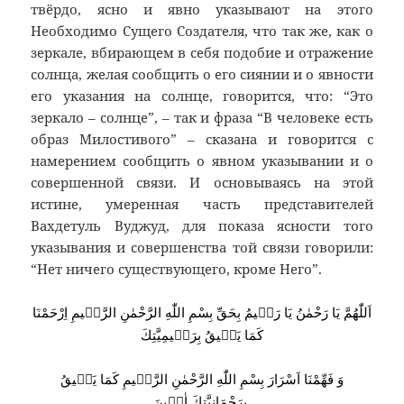
твёрдо, ясно и явно указывают на этого
Необходимо Сущего Создателя, что так же, как о
зеркале, вбирающем в себя подобие и отражение
солнца, желая сообщить о его сиянии и о явности
его указания на солнце, говорится, что: “Это
зеркало – солнце”, – так и фраза “В человеке есть
образ Милостивого” – сказана и говорится с
намерением сообщить о явном указывании и о
совершенной связи. И основываясь на этой
истине, умеренная часть представителей
Вахдетуль Вуджуд, для показа ясности того
указывания и совершенства той связи говорили:
“Нет ничего существующего, кроме Него”.
اَللّٰهُمَّ يَا رَحْمٰنُ يَا رَحٖيمُ بِحَقِّ بِسْمِ اللّٰهِ الرَّحْمٰنِ الرَّحٖيمِ اِرْحَمْنَا
كَمَا يَلٖيقُ بِرَحٖيمِيَّتِكَ
وَ فَهِّمْنَا اَسْرَارَ بِسْمِ اللّٰهِ الرَّحْمٰنِ الرَّحٖيمِ كَمَا يَلٖيقُ
بِرَحْمَانِيَّتِكَ اٰمٖينَ