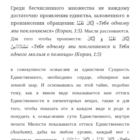
Среди бесчисленного множества не каждому
достаточно проявления единства, заложенного в
произнесении обращения:
Тебе одному
اِيَّاكَ نَعْبُدُ «
мы поклоняемся» (Коран, 1:5).
Мысли рассеиваются.
Для того чтобы произнести:
اِيَّاكَ نَعْبُدُ وَ اِيَّاكَ
Тебе одному мы поклоняемся и Тебя
نَسْتَعٖينُ
«
одного молим о помощи» (Коран, 1:5)
в совокупности осмыслив за единством Сущность
Единственного, необходимо сердце, обширное как
земной шар. И основываясь на этой тайне, подобно
тому, как в явном виде показывается нам оттиск
Единственности в элементарных вещах, также и для
того, чтобы показать его в каждом виде и роде и
понудить к осмыслению сути Единственного, внутри
печати Милости показывается оттиск Единственности
(Ахадият)
, дабы на любом уровне, каждый мог с
Тебе
лёгкостью, произнеся:
اِيَّاكَ نَعْبُدُ وَ اِيَّاكَ نَسْتَعٖينُ «