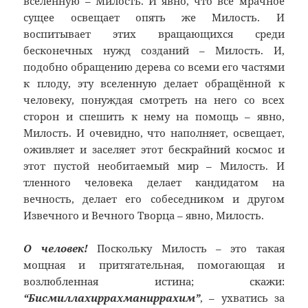
вселенную – Милость. И явно, что всё мрачное
сущее освещает опять же Милость. И
воспитывает этих вращающихся среди
бесконечных нужд созданий – Милость. И,
подобно обращению дерева со всеми его частями
к плоду, эту вселенную делает обращённой к
человеку, понуждая смотреть на него со всех
сторон и спешить к нему на помощь – явно,
Милость. И очевидно, что наполняет, освещает,
оживляет и заселяет этот бескрайний космос и
этот пустой необитаемый мир – Милость. И
тленного человека делает кандидатом на
вечность, делает его собеседником и другом
Извечного и Вечного Творца – явно, Милость.
О человек!
Поскольку Милость – это такая
мощная и притягательная, помогающая и
возлюбленная истина; скажи:
“Бисмиллахиррахманиррахим”
, – ухватись за