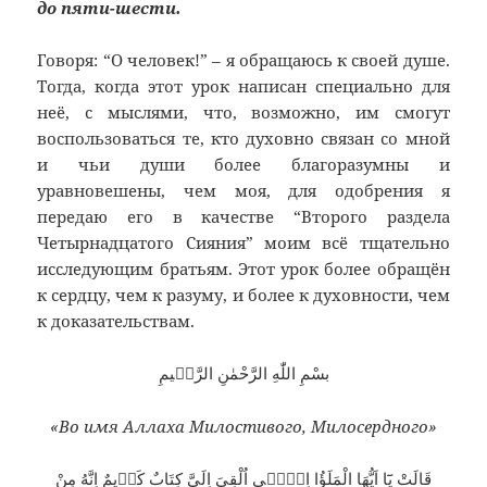
до пяти-шести.
Говоря: “О человек!” – я обращаюсь к своей душе.
Тогда, когда этот урок написан специально для
неё, с мыслями, что, возможно, им смогут
воспользоваться те, кто духовно связан со мной
и чьи души более благоразумны и
уравновешены, чем моя, для одобрения я
передаю его в качестве “Второго раздела
Четырнадцатого Сияния” моим всё тщательно
исследующим братьям. Этот урок более обращён
к сердцу, чем к разуму, и более к духовности, чем
к доказательствам.
بسْمِ اللّٰهِ الرَّحْمٰنِ الرَّحٖيمِ
«Во имя Аллаха Милостивого, Милосердного»
قَالَتْ يَٓا اَيُّهَا الْمَلَؤُا اِنّٖٓى اُلْقِىَ اِلَىَّ كِتَابٌ كَرٖيمٌ اِنَّهُ مِنْ