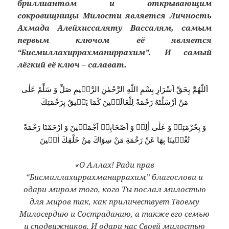
бриллиантом и открывающим
сокровищницы Милости является Личность
Ахмада Алейхиссаляту Вассалям, самым
первым ключом её является
“Бисмиллахиррахманиррахим”. И самый
лёгкий её ключ – салават.
اَللّٰهُمَّ بِحَقِّ اَسْرَارِ بِسْمِ اللّٰهِ الرَّحْمٰنِ الرَّحٖيمِ صَلِّ وَ سَلِّمْ عَلٰى
مَنْ اَرْسَلْتَهُ رَحْمَةً لِلْعَالَمٖينَ كَمَا يَلٖيقُ بِرَحْمَتِكَ
وَ بِحُرْمَتِهٖ وَ عَلٰى اٰلِهٖ وَ اَصْحَابِهٖ اَجْمَعٖينَ وَ ارْحَمْنَا رَحْمَةً
تُغْنٖينَا بِهَا عَنْ رَحْمَةِ مَنْ سِوَاكَ مِنْ خَلْقِكَ اٰمٖينَ
«О Аллах! Ради прав
“Бисмиллахиррахманиррахим” благослови и
одари миром того, кого Ты послал милостью
для миров так, как приличествует Твоему
Милосердию и Состраданию, а также его семью
и сподвижников. И одари нас Своей милостью