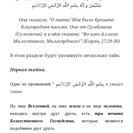
سُلَيْمٰنَ وَ اِنَّهُ بِسْمِ اللّٰهِ الرَّحْمٰنِ الرَّحٖيمِ
Она сказала: “О знать! Мне было брошено
благородное письмо. Оно от Сулеймана
(Соломона), и в нём сказано: “Во имя Аллаха
Милостивого, Милосердного!” (Коран, 27:29-30)
В этом разделе будет упомянуто несколько тайн.
Первая тайна.
1
Одно из проявлений
بِسْمِ اللّٰهِ الرَّحْمٰنِ الرَّحٖيمِ
я увидел
таким:
На лике
Вселенной
, на лике
земли
и на лице
человека
,
находясь внутри друг друга, есть
три печати
Божественного Господства
,
которые являются
подобиями друг друга.