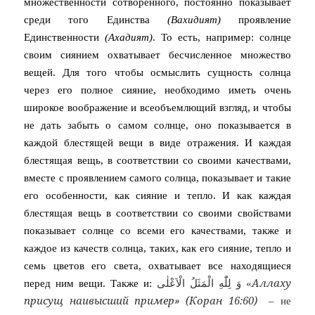
множественности сотворённого, постоянно показывает
среди того Единства
(Вахидият)
проявление
Единственности
(Ахадият)
. То есть, например: солнце
своим сиянием охватывает бесчисленное множество
вещей. Для того чтобы осмыслить сущность солнца
через его полное сияние, необходимо иметь очень
широкое воображение и всеобъемлющий взгляд, и чтобы
не дать забыть о самом солнце, оно показывается в
каждой блестящей вещи в виде отражения. И каждая
блестящая вещь, в соответствии со своими качествами,
вместе с проявлением самого солнца, показывает и такие
его особенности, как сияние и тепло. И как каждая
блестящая вещь в соответствии со своими свойствами
показывает солнце со всеми его качествами, также и
каждое из качеств солнца, таких, как его сияние, тепло и
семь цветов его света, охватывает все находящиеся
Аллаху
перед ним вещи. Также и:
وَ لِلّٰهِ الْمَثَلُ الْاَعْلٰى «
присущ наивысший пример» (Коран 16:60)
–
не