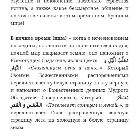
служение и поклонение, насколько серьёзная
истина, а также какое бессмертное общение и
постоянное счастье в этом временном, бренном
мире!
В ночное время (иша)
– когда с исчезновением
последних, оставшихся на горизонте следов дня,
ночной мир накрывает землю, оно напомнит о
Всемогущем Создателе, являющемся
مُقَلِّبُ الَّيْلِ وَ
النَّهَارِ
«
Сменяющим день и ночь…»
, Который
Своими Божественными распоряжениями
перелистывает ту белую страницу на эту чёрную,
и напомнит о Божественных деяниях Мудрого
Обладателя Совершенства, Который
مُسَخِّرُ
الشَّمْسِ وَ الْقَمَرِ
«
Повелевает солнцем и луной..»,
и
перелистывает Свою раскрашенную зелёную
страницу лета на холодную и белую страницу
зимы.