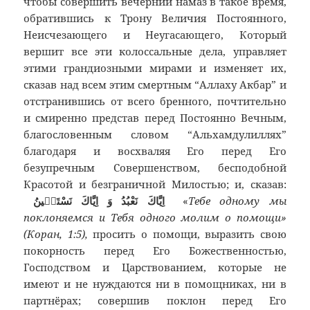
чтобы совершить вечерний намаз в такое время,
обратившись к Трону Величия Постоянного,
Неисчезающего и Неугасающего, Который
вершит все эти колоссальные дела, управляет
этими грандиозными мирами и изменяет их,
сказав над всем этим смертным “Аллаху Акбар” и
отстранившись от всего бренного, почтительно
и смиренно представ перед Постоянно Вечным,
благословенным словом “Альхамдулиллях”
благодаря и восхваляя Его перед Его
безупречным Совершенством, бесподобной
Красотой и безграничной Милостью; и, сказав:
اِيَّاكَ نَعْبُدُ وَ اِيَّاكَ نَسْتَعٖينُ
«
Тебе одному мы
поклоняемся и Тебя одного молим о помощи»
(Коран, 1:5),
просить о помощи, выразить свою
покорность перед Его Божественностью,
Господством и Царствованием, которые не
имеют и не нуждаются ни в помощниках, ни в
партнёрах; совершив поклон перед Его