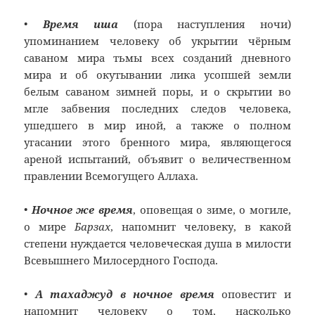
•
Время иша
(пора наступления ночи)
упоминанием человеку об укрытии чёрным
саваном мира тьмы всех созданий дневного
мира и об окутывании лика усопшей земли
белым саваном зимней поры, и о скрытии во
мгле забвения последних следов человека,
ушедшего в мир иной, а также о полном
угасании этого бренного мира, являющегося
ареной испытаний, объявит о величественном
правлении Всемогущего Аллаха.
•
Ночное же время
, оповещая о зиме, о могиле,
о мире
Барзах
, напомнит человеку, в какой
степени нуждается человеческая душа в милости
Всевышнего Милосердного Господа.
•
А тахаджуд в ночное время
оповестит и
напомнит человеку о том, насколько