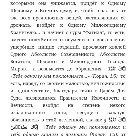
которыми она унижается, придёт к Одному
Щедрому и Всемогущему, и, чтобы спастись от
зла всех вредоносных вещей, заставляющих её
дрожать, взойдёт к Одному Милосердному
Хранителю… и начнёт с суры “Фатиха”, то есть,
вместо никчёмного и неуместного восхваления
ущербных, нищих созданий, прославит хвалой
Одного Абсолютно Совершенного, Абсолютно
Богатого, Щедрого и Милосердного Господа
Миров… и возвысится до обращения:
اِيَّاكَ نَعْبُدُ
«
Тебе одному мы поклоняемся…» (Коран, 1:5)
, то
есть, наряду со своими малостью, ничтожностью
и одиночеством, благодаря связи с Царём Дня
Суда, являющимся Правителем Извечности и
Вечности, взойдя на степень некого
избалованного гостя, несущего важную
обязанность в этой вселенной, сказав:
اِيَّاكَ نَعْبُدُ وَ
اِيَّاكَ نَسْتَعٖينُ
«
Тебе одному мы поклоняемся и
Тебя одного молим о помощи» (Коран, 1:5)
, от