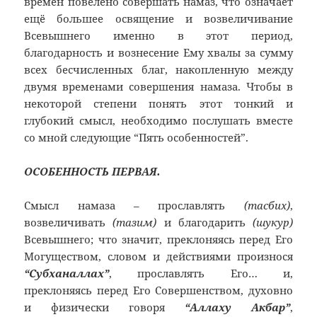
времён повелено совершать намаз, что означает
ещё большее освящение и возвеличивание
Всевышнего именно в этот период,
благодарность и вознесение Ему хвалы за сумму
всех бесчисленных благ, накопленную между
двумя временами совершения намаза. Чтобы в
некоторой степени понять этот тонкий и
глубокий смысл, необходимо послушать вместе
со мной следующие “Пять особенностей”.
ОСОБЕННОСТЬ ПЕРВАЯ.
Смысл намаза – прославлять
(тасбих)
,
возвеличивать
(тазим)
и благодарить
(шукур)
Всевышнего; что значит, преклоняясь перед Его
Могуществом, словом и действиями произнося
“Субханаллах”
, прославлять Его… и,
преклоняясь перед Его Совершенством, духовно
и физически говоря
“Аллаху Акбар”
,