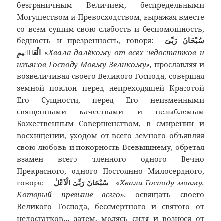
безграничным Величием, беспредельными
Могуществом и Превосходством, выражая вместе
со всем сущим свою слабость и беспомощность,
бедность и презренность, говоря:
سُبْحَانَ رَبِّىَ
الْعَظٖيمِ
«
Хвала далёкому от всех недостатков и
изъянов Господу Моему Великому»,
прославляя и
возвеличивая своего Великого Господа, совершая
земной поклон перед непреходящей Красотой
Его Сущности, перед Его неизменными
священными качествами и незыблемым
Божественным Совершенством, в смирении и
восхищении, уходом от всего земного объявляя
свою любовь и покорность Всевышнему, обретая
взамен всего тленного одного Вечно
Прекрасного, одного Постоянно Милосердного,
говоря:
سُبْحَانَ رَبِّىَ الْاَعْلٰ
«
Хвала Господу моему,
Который превыше всего»,
освящать своего
Великого Господа, бессмертного и святого от
недостатков… затем, молясь сидя и вознося от