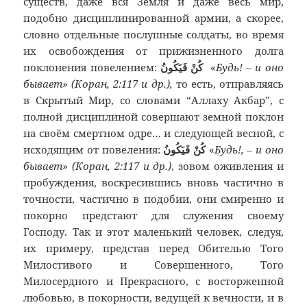
существ, даже вся Земля и даже весь мир,
подобно дисциплинированной армии, а скорее,
словно отдельные послушные солдаты, во время
их освобождения от прижизненного долга
поклонения повелением:
كُنْ فَيَكُونُ
«
Будь! – и оно
бывает» (Коран, 2:117 и др.),
то есть, отправляясь
в Скрытый Мир, со словами “Аллаху Акбар”, с
полной дисциплиной совершают земной поклон
на своём смертном одре… и следующей весной, с
исходящим от повеления:
كُنْ فَيَكُونُ
«
Будь!, – и оно
бывает» (Коран, 2:117 и др.)
, зовом оживления и
пробуждения, воскресившись вновь частично в
точности, частично в подобии, они смиренно и
покорно предстают для служения своему
Господу. Так и этот маленький человек, следуя,
их примеру, представ перед Обителью Того
Милостивого и Совершенного, Того
Милосердного и Прекрасного, с восторженной
любовью, в покорности, ведущей к вечности, и в