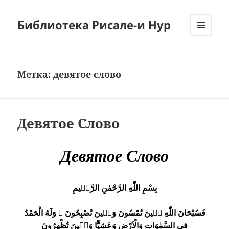
Библиотека Рисале-и Нур
МЕНЮ
И
ВИДЖЕТЫ
Метка:
девятое слово
Девятое Слово
Девятое Слово
بِسْمِ اللّٰهِ الرَّحْمٰنِ الرَّحٖيمِ
فَسُبْحَانَ اللّٰهِ حٖينَ تُمْسُونَ وَحٖينَ تُصْبِحُونَ ۞ وَلَهُ الْحَمْدُ
فِى السَّمٰوَاتِ وَالْاَرْضِ وَعَشِيًّا وَحٖينَ تُظْهِرُونَ