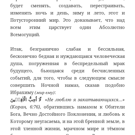
будет сменять, создавать, перестраивать,
изменять ночь и день, зиму и лето, этот и
Потусторонний мир. Это доказывает, что над
всем этим царствует один Абсолютно
Всемогущий.
Итак, безгранично слабая и бессильная,
бесконечно бедная и нуждающаяся человеческая
душа, погруженная в беспредельный мрак
будущего, бьющаяся среди бесчисленных
событий, для того, чтобы в следующем смысле
совершить Ночной намаз, сказав подобно
Ибрахиму
:
(мир ему)
لَٓا اُحِبُّ الْاٰفِلٖينَ
«
Не люблю я закатывающихся…»
(Коран, 6:76)
, обратившись намазом к Обители
Бога, Вечно Достойного Поклонения, и любовь к
Которому неугасаема, и на этой бренной земле, в
этой тленной жизни, мрачном мире и тёмном