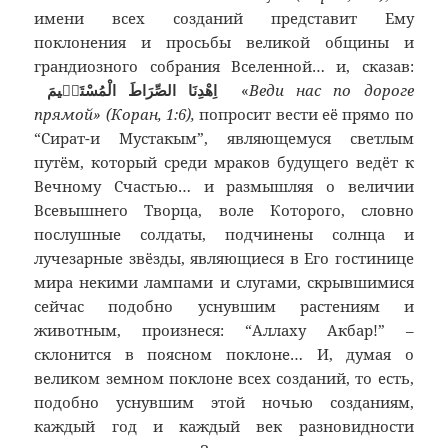
имени всех созданий представит Ему
поклонения и просьбы великой общины и
грандиозного собрания Вселенной… и, сказав:
اِهْدِنَا الصِّرَاطَ الْمُسْتَقٖيمَ
«
Веди нас по дороге
прямой» (Коран, 1:6),
попросит вести её прямо по
“Сират-и Мустакым”, являющемуся светлым
путём, который среди мраков будущего ведёт к
Вечному Счастью… и размышляя о величии
Всевышнего Творца, воле Которого, словно
послушные солдаты, подчинены солнца и
лучезарные звёзды, являющиеся в Его гостинице
мира некими лампами и слугами, скрывшимися
сейчас подобно уснувшим растениям и
животным, произнеся: “Аллаху Акбар!” –
склонится в поясном поклоне… И, думая о
великом земном поклоне всех созданий, то есть,
подобно уснувшим этой ночью созданиям,
каждый год и каждый век разновидности