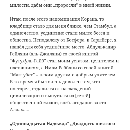
милости, дабы они ,,проросли” в иной жизни.
Итак, после этого напоминания Корана, то
кладбище стало для меня ближе, чем Стамбул, а
одиночество, уединение стали милее бесед и
общества. Неподалеку от Босфора, в Сарыйере, я
нашёл для себя уединённое место. Абдулькадир
Гейляни (аль-Джиляни) со своей книгой
“Футухʼуль-Гайб” стал моим устазом, целителем и
наставником, а Имам Раббани со своей книгой
“Мактубат” – неким другом и добрым учителем.
В то время я был очень доволен тем, что
постарел, отдалился от наслаждений
цивилизации и выпутался из [сетей]
общественной жизни, возблагодарив за это
Аллаха…
,,Одиннадцатая Надежда” ,,Двадцать шестого