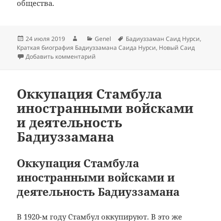
общества.
Опубликовано
Автор
Рубрики
Метки
24 июля 2019
Genel
Бадиуззаман Саид Нурси
,
Краткая биография Бадиуззамана Саида Нурси
,
Новый Саид
к записи Новый Саид
Добавить комментарий
Оккупация Стамбула
иностранными войсками
и деятельность
Бадиуззамана
Оккупация Стамбула
иностранными войсками и
деятельность Бадиуззамана
В 1920-м году Стамбул оккупируют. В это же