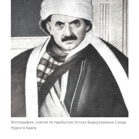
Фотография, снятая по прибытию Устаза Бадиуззамана Саида
Нурси в Барлу