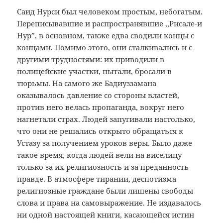
Саид Нурси был человеком простым, небогатым.
Переписывавшие и распространявшие ,,Рисале-и
Нур”, в основном, также едва сводили концы с
концами. Помимо этого, они сталкивались и с
другими трудностями: их приводили в
полицейские участки, пытали, бросали в
тюрьмы. На самого же Бадиуззамана
оказывалось давление со стороны властей,
против него велась пропаганда, вокруг него
нагнетали страх. Людей запугивали настолько,
что они не решались открыто обращаться к
Устазу за получением уроков веры. Было даже
такое время, когда людей вели на виселицу
только за их религиозность и за преданность
правде. В атмосфере тирании, деспотизма
религиозные граждане были лишены свободы
слова и права на самовыражение. Не издавалось
ни одной настоящей книги, касающейся истин