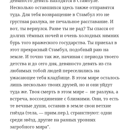
девяносто девять находятся в Стамбуле.
Несколько оставшихся здесь также отправятся
туда. Для тебя возвращение в Стамбул это не
грустная разлука, не печальное расставание. И
вот, ты вернулся. Разве ты не рад? Ты спасся от
долгих тёмных ночей и очень холодных зимних
бурь того вражеского государства. Ты приехал в
этот прекрасный Стамбул, подобный раю на
земле. И точно так же, начиная с периода твоего
детства и до сего дня, девяносто девять из ста
любимых тобой людей переселились на
ужасающее тебя кладбище. В этом мире осталось
лишь несколько твоих друзей, но и они уйдут
туда же. Твоя смерть в этом мире – не разлука, а
встреча, воссоединение с близкими. Они, то есть
те вечные души, оставив в земле свои ветхие
гнёзда (тела, — прим.пер.), странствуют: одни
среди звёзд, другие на разных уровнях
загробного мира”.