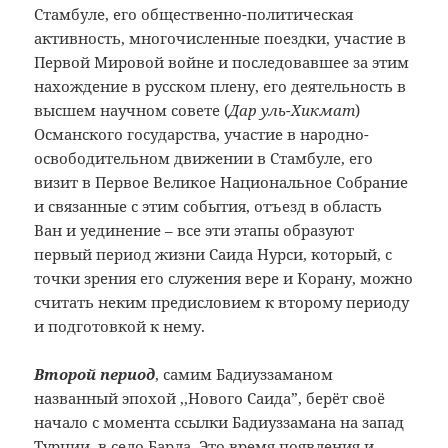
Стамбуле, его общественно-политическая
активность, многочисленные поездки, участие в
Первой Мировой войне и последовавшее за этим
нахождение в русском плену, его деятельность в
высшем научном совете (
Дар уль-Хикмат
)
Османского государства, участие в народно-
освободительном движении в Стамбуле, его
визит в Первое Великое Национальное Собрание
и связанные с этим события, отъезд в область
Ван и уединение – все эти этапы образуют
первый период жизни Саида Нурси, который, с
точки зрения его служения вере и Корану, можно
считать неким предисловием к второму периоду
и подготовкой к нему.
Второй период
, самим Бадиуззаманом
названный эпохой ,,Нового Саида”, берёт своё
начало с момента ссылки Бадиуззамана на запад
Турции, в село Барла. Это время появления и