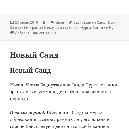
Опубликовано
Автор
Рубрики
Метки
24 июля 2019
Genel
Бадиуззаман Саид Нурси
,
Краткая биография Бадиуззамана Саида Нурси
,
Рисале-и Нур
к записи Жизнь в Барле и появление «Рис
Добавить комментарий
Новый Саид
Новый Саид
Жизнь Устаза Бадиуззамана Саида Нурси, с точки
зрения его служения, делится на два основных
периода.
Первый период.
Получение Саидом Нурси
образования с самых ранних лет, его жизнь в
городе Ван, следующее за этим пребывание в