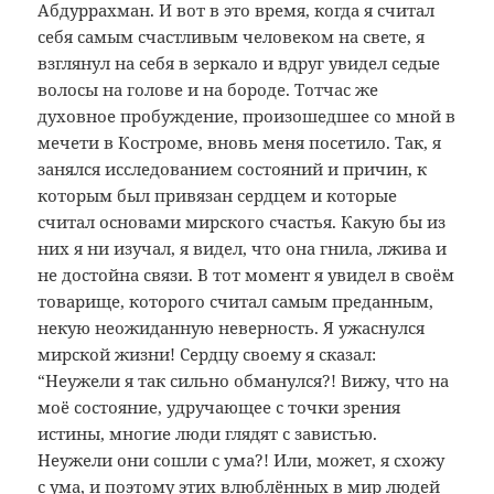
Абдуррахман. И вот в это время, когда я считал
себя самым счастливым человеком на свете, я
взглянул на себя в зеркало и вдруг увидел седые
волосы на голове и на бороде. Тотчас же
духовное пробуждение, произошедшее со мной в
мечети в Костроме, вновь меня посетило. Так, я
занялся исследованием состояний и причин, к
которым был привязан сердцем и которые
считал основами мирского счастья. Какую бы из
них я ни изучал, я видел, что
она гнила, лжива и
не достойна связи. В тот момент я увидел в своём
товарище, которого считал самым преданным,
некую неожиданную неверность. Я ужаснулся
мирской жизни! Сердцу своему я сказал:
“Неужели я так сильно обманулся?! Вижу, что на
моё состояние, удручающее с точки зрения
истины, многие люди глядят с завистью.
Неужели они сошли с ума?! Или, может, я схожу
с ума, и поэтому этих влюблённых в мир людей