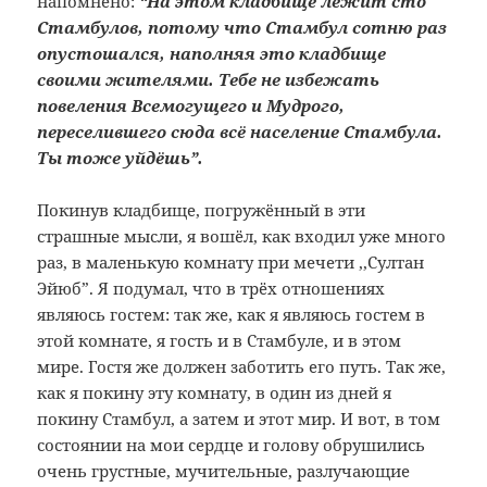
напомнено:
“На этом кладбище лежит сто
Стамбулов, потому что Стамбул сотню раз
опустошался, наполняя это кладбище
своими жителями. Тебе не избежать
повеления Всемогущего и Мудрого,
переселившего сюда всё население Стамбула.
Ты
тоже уйдёшь”.
Покинув кладбище, погружённый в эти
страшные мысли, я вошёл, как входил уже много
раз, в маленькую комнату при мечети ,,Султан
Эйюб”. Я подумал, что в трёх отношениях
являюсь гостем: так же, как я являюсь гостем в
этой комнате, я гость и в Стамбуле, и в этом
мире. Гостя же должен заботить его путь. Так же,
как я покину эту комнату, в один из дней я
покину Стамбул, а затем и этот мир. И вот, в том
состоянии на мои сердце и голову обрушились
очень грустные, мучительные, разлучающие