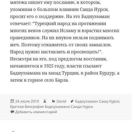
мятежа пишет ему послание, в котором,
упоминая о большом влиянии Саида Нурси,
просит его о поддержке. На это Бадиуззаман
отвечает: “Турецкий народ на протяжении
многих веков служил Исламу и взрастил многих
праведников. На их внуков нельзя поднимать
меч. Поэтому откажитесь от своих замыслов.
Народ нужно наставлять и просвещать!”.
Несмотря на это, под предлогом восстания,
начавшегося в 1925 году, власти ссылают
Бадиуззамана на запад Турции, в район Бурдур, а
затем в горное село Барла.
Опубликовано
Автор
Рубрики
Метки
24 июля 2019
Genel
Бадиуззаман Саид Нурси
,
Краткая биография Бадиуззамана Саида Нурси
к записи Оккупация Стамбула иностранн
Добавить комментарий