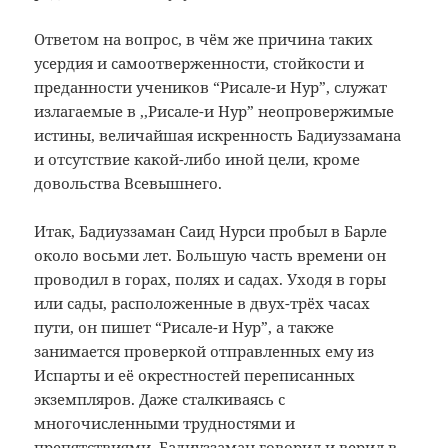
Ответом на вопрос, в чём же причина таких
усердия и самоотверженности, стойкости и
преданности учеников “Рисале-и Нур”, служат
излагаемые в ,,Рисале-и Нур” неопровержимые
истины, величайшая искренность Бадиуззамана
и отсутствие какой-либо иной цели, кроме
довольства Всевышнего.
Итак, Бадиуззаман Саид Нурси пробыл в Барле
около восьми лет. Большую часть времени он
проводил в горах, полях и садах. Уходя в горы
или сады, расположенные в двух-трёх часах
пути, он пишет “Рисале-и Нур”, а также
занимается проверкой отправленных ему из
Испарты и её окрестностей переписанных
экземпляров. Даже сталкиваясь с
многочисленными трудностями и
препятствиями, Бадиуззаман говорил и верил в