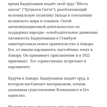
время Бадиуззаман издаёт свой труд “Шесть
шагов” (“Хутувати Ситте”), разоблачающий
колониальную политику Запада в отношении
исламского мира и османов. Своей
антиоккупационной деятельностью он
поддержал народно -освободительное движение.
Активность Бадиуззамана в Стамбуле
заинтересовала новое правительство в Анкаре.
Его, от имени парламента, настойчиво зовут в
Анкару. Он принимает приглашение и в 1922
приезжает. Его торжественно встречают в
парламенте.
Будучи в Анкаре, Бадиуззаман издаёт труд, в
котором изобличает материализм, атеизм,
доказывая существование Всевышнего и Его
единство.
Правительство предлагает ему место депутата,