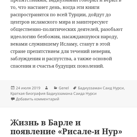
то, что настанет день, когда эти книги
распространятся по всей Турции, дойдут до
центров исламского мира и заинтересуют
общественно-политических деятелей, разобьют
идеологию безбожия, насаждавшуюся народу,
веками служившему Исламу, станут в этой
стране препятствием для течений неверия,
заблуждения и распутства, а также основой
спасения и счастья будущих поколений.
Опубликовано
Автор
Рубрики
Метки
24 июля 2019
Genel
Бадиуззаман Саид Нурси
,
Краткая биография Бадиуззамана Саида Нурси
к записи Написание и распространение «
Добавить комментарий
Жизнь в Барле и
появление «Рисале-и Нур»