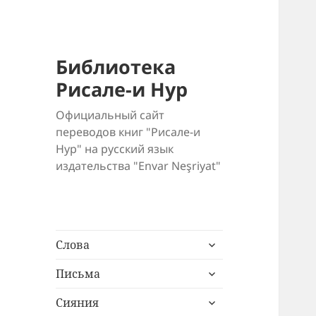
Библиотека
Рисале-и Нур
Официальный сайт
переводов книг "Рисале-и
Нур" на русский язык
издательства "Envar Neşriyat"
раскрыть
Слова
дочернее
раскрыть
меню
Письма
дочернее
раскрыть
меню
Сияния
дочернее