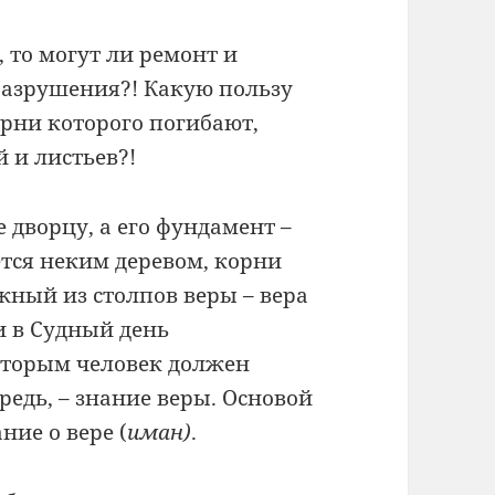
 то могут ли ремонт и
 разрушения?! Какую пользу
рни которого погибают,
 и листьев?!
е дворцу, а его фундамент –
ется неким деревом, корни
жный из столпов веры – вера
 и в Судный день
которым человек должен
редь, – знание веры. Основой
ние о вере (
иман)
.