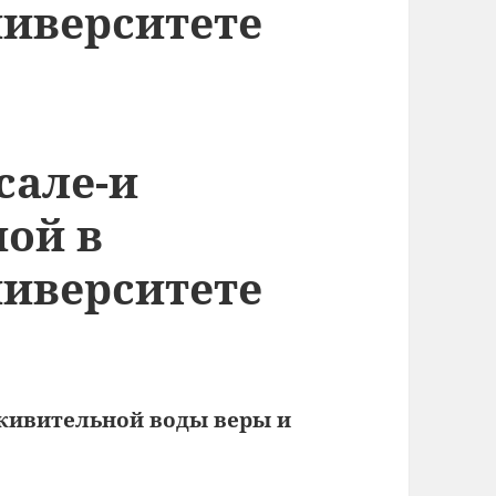
иверситете
сале-и
ной в
иверситете
живительной воды веры и