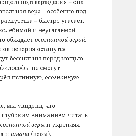
 общего подтверждения – она
тельная вера – особенно под
спутства – быстро угасает.
околебимой и неугасаемой
кто обладает
осознанной верой
,
нов неверия останутся
дут бессильны перед мощью
 философы не смогут
обрёл истинную,
осознанную
не, мы увидели, что
 с глубоким вниманием читать
сознанной веры
и укрепляя
на и
иман
а (веры),