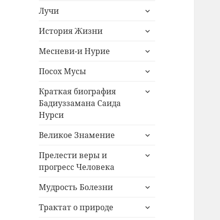
раскрыть
меню
Лучи
дочернее
раскрыть
меню
История Жизни
дочернее
раскрыть
меню
Месневи-и Нурие
дочернее
раскрыть
меню
Посох Мусы
дочернее
раскрыть
меню
Краткая биография
дочернее
Бадиуззамана Саида
меню
Нурси
раскрыть
Великое Знамение
дочернее
раскрыть
меню
Прелести веры и
дочернее
прогресс Человека
меню
раскрыть
Мудрость Болезни
дочернее
раскрыть
меню
Трактат о природе
дочернее