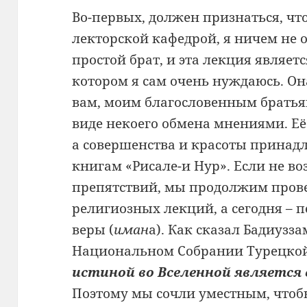
Во-первых, должен признаться, что
лекторской кафедрой, я ничем не о
простой брат, и эта лекция являе
котором я сам очень нуждаюсь. Он
вам, моим благословенным братья
виде некоего обмена мнениями. Её
а совершенства и красоты прина
книгам «Рисале-и Нур». Если не в
препятствий, мы продолжим пров
религиозных лекций, а сегодня – п
веры (
иман
а). Как сказал Бадиузз
Национальном Собрании Турецкой
истиной во Вселенной является в
Поэтому мы сочли уместным, что