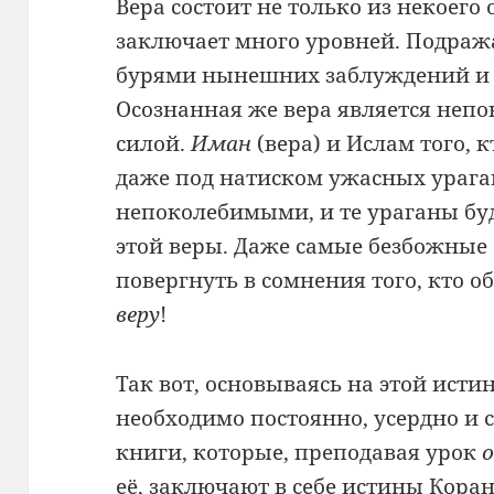
Вера состоит не только из некоего
заключает много уровней. Подража
бурями нынешних заблуждений и ра
Осознанная же вера является неп
силой.
Иман
(вера) и Ислам того, 
даже под натиском ужасных урага
непоколебимыми, и те ураганы бу
этой веры. Даже самые безбожные
повергнуть в сомнения того, кто 
веру
!
Так вот, основываясь на этой исти
необходимо постоянно, усердно и
книги, которые, преподавая урок
о
её, заключают в себе истины Кора