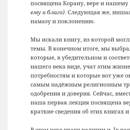
посвящена Корану, вере и нашем
ему и благо)
. Следующая же, инша
намазу и поклонению.
Мы искали книгу, из которой могл
темы. В конечном итоге, мы выбра
которые, в убедительном и соот
нашего века виде, учат этим жиз
потребностям и которые вот уже о
самым надёжным религиозным тр
одобрения и доверия. Сейчас, вмес
наша первая лекция посвящена в
краткие сведения об этих книгах и 
В этом веке враги религии и, [в ча