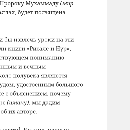
у Пророку Мухаммаду
(мир
аллах, будет посвящена
и бы извлечь уроки на эти
ли книги «Рисале-и Нур»,
ветствующем пониманию
ненным и вечным
коло полувека являются
удом, удостоенным большого
те с объяснением, почему
ере
(иман
у
)
, мы дадим
об их авторе.
стности], Ислама, первым