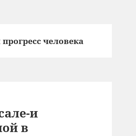
 прогресс человека
сале-и
ной в