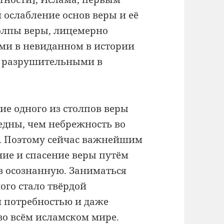
ослабление основ веры и её
олпы веры, лицемерно
ми в невиданном в истории
и разрушительными в
ие одного из столпов веры
едны, чем небрежность во
. Поэтому сейчас важнейшим
ние и спасение веры путём
в осознанную. Заниматься
ого стало твёрдой
й потребностью и даже
 во всём исламском мире.