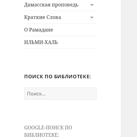
раскрыть
меню
Дамасская проповедь
дочернее
раскрыть
меню
Краткие Слова
дочернее
меню
О Рамадане
ИЛЬМИ-ХАЛЬ
ПОИСК ПО БИБЛИОТЕКЕ:
Найти:
GOOGLE-ПОИСК ПО
БИБЛИОТЕКЕ: