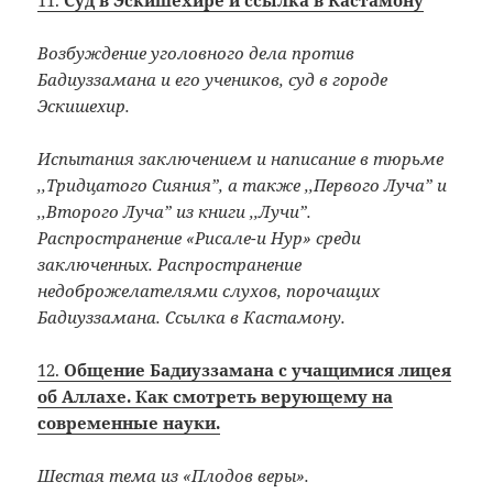
11.
Суд в Эскишехире и ссылка в Кастамону
Возбуждение уголовного дела против
Бадиуззамана и его учеников, суд в городе
Эскишехир.
Испытания заключением и написание в тюрьме
,,Тридцатого Сияния”, а также ,,Первого Луча” и
,,Второго Луча” из книги ,,Лучи”.
Распространение «Рисале-и Нур» среди
заключенных. Распространение
недоброжелателями слухов, порочащих
Бадиуззамана. Ссылка в Кастамону.
12.
Общение Бадиуззамана с учащимися лицея
об Аллахе. Как смотреть верующему на
современные науки.
Шестая тема из «Плодов веры».