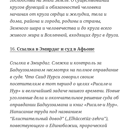
господства на этой Земле
.
О существовании
кругов функций и обязанностей человека
начиная от круга сердца и желудка, тела и
дома, района и города, родины и страны,
Земного шара и человечества и до круга всего
живого мира и Вселенной, входящих друг в друга.
16.
Ссылка в Эмирдаг и суд в Афьоне
Ссылка в Эмирдаг. Слежка и контроль за
Бадиуззаманом несмотря на полное оправдание
в суде. Что Саид Нурси говорил своим
посетителям в тот период о целях «Рисале-и
Нур» и величайшей задаче нашего времени. Новые
уголовные дела и окончательное решение суда об
оправдании Бадиуззамана и книг «Рисале-и Нур».
Написание труда под названием
“Блистательный довод” (,,Elhüccetüz-zehra”),
повествующего о Единобожии, пророческой