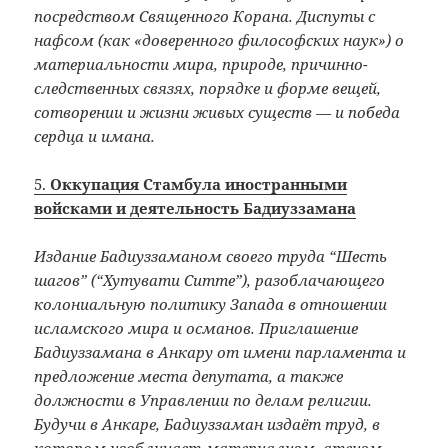
посредством Священного Корана. Диспуты с
нафсом (как «доверенного философских наук») о
материальности мира, природе, причинно-
следственных связях, порядке и форме вещей,
сотворении и жизни живых существ — и победа
сердца и имана.
5.
Оккупация Стамбула иностранными
войсками и деятельность Бадиуззамана
Издание Бадиуззаманом своего труда “Шесть
шагов” (“Хутувати Ситте”), разоблачающего
колониальную политику Запада в отношении
исламского мира и османов. Приглашение
Бадиуззамана в Анкару от имени парламента и
предложение места депутата, а также
должности в Управлении по делам религии.
Будучи в Анкаре, Бадиуззаман издаёт труд, в