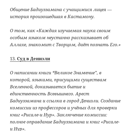
Общение Бадиуззамана с учащимися лицея —
история произошедшая в Кастамону.
О том, как «Каждая изучаемая наука своим
особым языком неустанно рассказывает об
Аллахе, знакомит с Творцом, даёт познать Его.»
13.
Суд в Денизли
О написании книги
“
Великое Знамение”, в
которой, языками, присущими существам
Вселенной, доказывается бытие и
единственность Всевышнего. Арест
Бадиуззамана и ссылка в город Денизли. Создание
комиссии из профессоров и учёных для проверки
книг «Рисале-и Нур». Заключение комиссии:
полное оправдание Бадиуззамана и книг «Рисале-
и Нур».