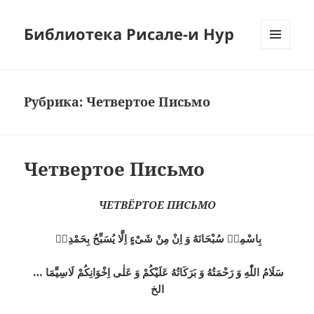
Библиотека Рисале-и Нур
МЕНЮ
И
ВИДЖЕТЫ
Рубрика:
Четвертое Письмо
Четвертое Письмо
ЧЕТВЁРТОЕ ПИСЬМО
بِاسْمِهٖ سُبْحَانَهُ وَ اِنْ مِنْ شَىْءٍ اِلَّا يُسَبِّحُ بِحَمْدِهٖ
سَلَامُ اللّٰهِ وَ رَحْمَتُهُ وَ بَرَكَاتُهُ عَلَيْكُمْ وَ عَلٰى اِخْوَانِكُمْ لَاسِيَّمَا …
الخ