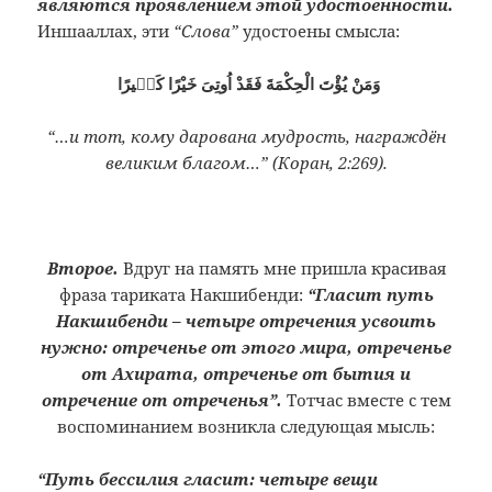
являются проявлением этой удостоенности.
Иншааллах, эти
“Слова”
удостоены смысла:
وَمَنْ يُؤْتَ الْحِكْمَةَ فَقَدْ اُوتِىَ خَيْرًا كَثٖيرًا
“…и тот, кому дарована мудрость, награждён
великим благом…” (Коран, 2:269).
Второе.
Вдруг на память мне пришла красивая
фраза тариката Накшибенди:
“Гласит путь
Накшибенди – четыре отречения усвоить
нужно: отреченье от этого мира, отреченье
от Ахирата, отреченье от бытия и
отречение от отреченья”.
Тотчас вместе с тем
воспоминанием возникла следующая мысль:
“Путь бессилия гласит: четыре вещи