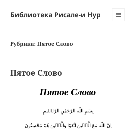
Библиотека Рисале-и Нур
МЕНЮ
И
ВИДЖЕТЫ
Рубрика:
Пятое Слово
Пятое Слово
Пятое Слово
بِسْمِ اللّٰهِ الرَّحْمٰنِ الرَّحٖيمِ
اِنَّ اللّٰهَ مَعَ الَّذٖينَ اتَّقَوْا وَالَّذٖينَ هُمْ مُحْسِنُونَ