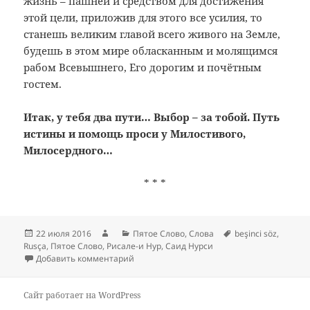
жизнь – пашней и средством для достижения
этой цели, приложив для этого все усилия, то
станешь великим главой всего живого на Земле,
будешь в этом мире обласканным и молящимся
рабом Всевышнего, Его дорогим и почётным
гостем.
Итак, у тебя два пути… Выбор – за тобой. Путь
истины и помощь проси у Милостивого,
Милосердного…
* * *
Опубликовано
Автор
Рубрики
Метки
22 июля 2016
Пятое Слово
,
Слова
beşinci söz
,
Rusça
,
Пятое Слово
,
Рисале-и Нур
,
Саид Нурси
к записи Пятое Слово
Добавить комментарий
Сайт работает на WordPress