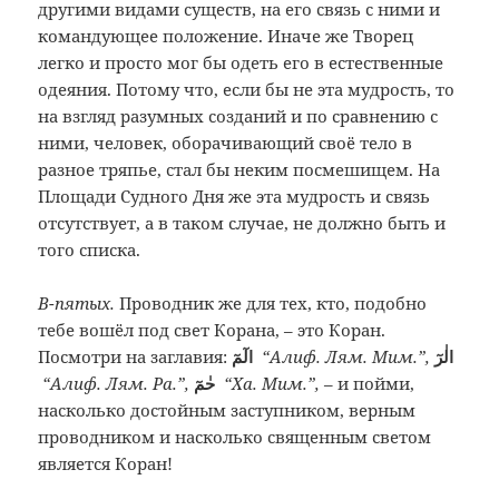
другими видами существ, на его связь с ними и
командующее положение. Иначе же Творец
легко и просто мог бы одеть его в естественные
одеяния. Потому что, если бы не эта мудрость, то
на взгляд разумных созданий и по сравнению с
ними, человек, оборачивающий своё тело в
разное тряпье, стал бы неким посмешищем. На
Площади Судного Дня же эта мудрость и связь
отсутствует, а в таком случае, не должно быть и
того списка.
В-пятых.
Проводник же для тех, кто, подобно
тебе вошёл под свет Корана, – это Коран.
Посмотри на заглавия:
الٓمٓ
“Алиф. Лям. Мим.”,
الٰرٓ
“Алиф. Лям. Ра.”,
حٰمٓ
“Ха. Мим.”,
– и пойми,
насколько достойным заступником, верным
проводником и насколько священным светом
является Коран!