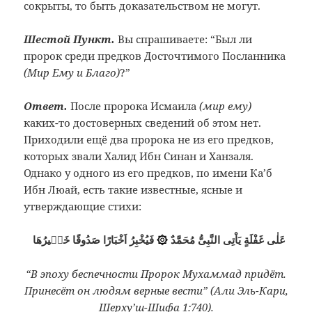
сокрыты, то быть доказательством не могут.
Шестой Пункт.
Вы спрашиваете: “Был ли
пророк среди предков Досточтимого Посланника
(Мир Ему и Благо)
?”
Ответ.
После пророка Исмаила
(мир ему)
каких-то достоверных сведений об этом нет.
Приходили ещё два пророка не из его предков,
которых звали Халид Ибн Синан и Ханзаля.
Однако у одного из его предков, по имени Ка’б
Ибн Люай, есть такие известные, ясные и
утверждающие стихи:
عَلٰى غَفْلَةٍ يَاْتِى النَّبِىُّ مُحَمَّدٌ
فَيُخْبِرُ اَخْبَارًا صَدُوقًا خَبٖيرُهَا
۞
“В эпоху беспечности Пророк Мухаммад придёт.
Принесёт он людям верные вести” (Али Эль-Кари,
Шерху’ш-Шифа 1:740).