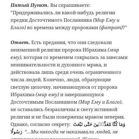
Пятый Пункт.
Вы спрашиваете:
“Придерживались ли какой-нибудь религии
предки Досточтимого Посланника
(Мир Ему и
Благо)
во времена между пророками
(фатрат)
?”
Ответ.
Есть предания, что они следовали
неизменной религии пророка Ибрахима
(мир
ему)
, которая со временем сокрылась за завесами
невнимательности и духовного мрака, и
действовала лишь среди очень ограниченного
числа людей. Конечно, люди, образующие
светлую цепочку, начинающуюся от пророка
Ибрахима
(мир ему)
и завершающуюся
Досточтимым Посланником
(Мир Ему и Благо)
,
не оставались безразличны к свету истинной
религии и не были повержены мраком неверия.
Однако, согласно секрету:
وَمَا كُنَّا مُعَذِّبٖينَ حَتّٰى نَبْعَثَ
رَسُولًا
“…Мы никогда не наказывали людей, не