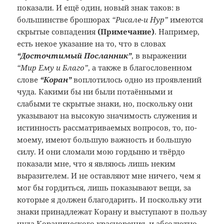
показали. И ещё один, новый знак таков: в
большинстве брошюрах
“Рисале-и Нур”
имеются
скрытые совпадения
(Примечание
)
. Например,
есть некое указание на то, что в словах
“Досточтимый Посланник”
, в выражении
“Мир Ему и Благо”
, а также в благословенном
слове
“Коран”
воплотилось одно из проявлений
чуда. Какими бы ни были потаёнными и
слабыми те скрытые знаки, но, поскольку они
указывают на высокую значимость служения и
истинность рассматриваемых вопросов, то, по-
моему, имеют большую важность и большую
силу. И они сломали мою гордыню и твёрдо
показали мне, что я являюсь лишь неким
выразителем. И не оставляют мне ничего, чем я
мог бы гордиться, лишь показывают вещи, за
которые я должен благодарить. И поскольку эти
знаки принадлежат Корану и выступают в пользу
чуда Коранического красноречия, и абсолютно