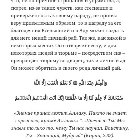
что, не по причине отрицания и упрямства, а,
скорее, из-за таких чувств, как стеснение и
приверженность к своему народу, не принял
веру приемлемым образом, то в награду за его
благодеяния Всевышний и в Аду может создать
для него некий личный рай. Так же, как зимой в
некоторых местах Он сотворяет весну, и для
некоторых людей в тюрьме – посредством сна –
превращает тюрьму во дворец, так и личный ад
Он может обратить в своего рода личный рай.
وَالْعِلْمُ عِنْدَ اللّٰهِ ۞ لَا يَعْلَمُ الْغَيْبَ اِلَّا اللّٰهُ
سُبْحَانَكَ لَا عِلْمَ لَنَٓا اِلَّا مَا عَلَّمْتَنَٓا اِنَّكَ اَنْتَ الْعَلٖيمُ الْحَكٖيمُ
«Знание принадлежит Аллаху. Никто не знает
скрытого, кроме Аллаха.» “…Пречист Ты! Мы
знаем только то, чему Ты нас научил. Воистину,
Ты – Знающий, Мудрый” (Коран, 2:32).