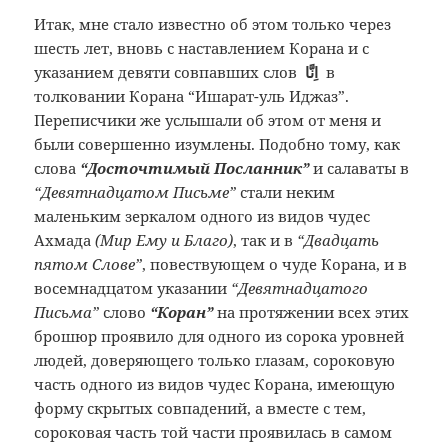
Итак, мне стало известно об этом только через
шесть лет, вновь с наставлением Корана и с
указанием девяти совпавших слов
اِنَّا
в
толковании Корана “Ишарат-уль Иджаз”.
Переписчики же услышали об этом от меня и
были совершенно изумлены. Подобно тому, как
слова
“Досточтимый Посланник”
и салаваты в
“Девятнадцатом Письме”
стали неким
маленьким зеркалом одного из видов чудес
Ахмада
(Мир Ему и Благо)
, так и в
“Двадцать
пятом Слове”
, повествующем о чуде Корана, и в
восемнадцатом указании
“Девятнадцатого
Письма”
слово
“Коран”
на протяжении всех этих
брошюр проявило для одного из сорока уровней
людей, доверяющего только глазам, сороковую
часть одного из видов чудес Корана, имеющую
форму скрытых совпадений, а вместе с тем,
сороковая часть той части проявилась в самом