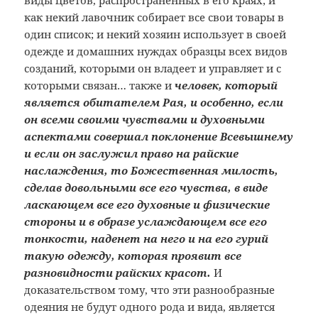
виды цветов, распространённых в его краях; и
как некий лавочник собирает все свои товары в
один список; и некий хозяин использует в своей
одежде и домашних нуждах образцы всех видов
созданий, которыми он владеет и управляет и с
которыми связан… также и
человек, который
является обитателем Рая, и особенно, если
он всеми своими чувствами и духовными
аспектами совершал поклонение Всевышнему
и если он заслужил право на райские
наслаждения, то Божественная милость,
сделав довольными все его чувства, в виде
ласкающем все его духовные и физические
стороны и в образе услаждающем все его
тонкости, наденет на него и на его гурий
такую одежду, которая проявит все
разновидности райских красот.
И
доказательством тому, что эти разнообразные
одеяния не будут одного рода и вида, является