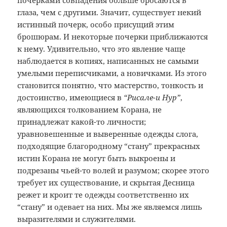
почерками совпадения больше бросаются в
глаза, чем с другими. Значит, существует некий
истинный почерк, особо присущий этим
брошюрам. И некоторые почерки приближаются
к нему. Удивительно, что это явление чаще
наблюдается в копиях, написанных не самыми
умелыми переписчиками, а новичками. Из этого
становится понятно, что мастерство, тонкость и
достоинство, имеющиеся в
“Рисале-и Нур”
,
являющихся толкованием Корана, не
принадлежат какой-то личности;
уравновешенные и выверенные одежды слога,
подходящие благородному “стану” прекрасных
истин Корана не могут быть выкроены и
подрезаны чьей-то волей и разумом; скорее этого
требует их существование, и скрытая Десница
режет и кроит те одежды соответственно их
“стану” и одевает на них. Мы же являемся лишь
выразителями и служителями.