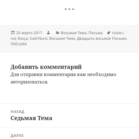
* * *
Опубликовано
Автор
Рубрики
Метки
20 марта 2017
Восьмая Тема
,
Письма
risale-i
nur
,
Rusça
,
Said Nursi
,
Восьмая Тема
,
Двадцать восьмое Письмо
,
ПИСЬМА
Добавить комментарий
Для отправки комментария вам необходимо
авторизоваться
.
Навигация
НАЗАД
по
Седьмая Тема
Предыдущая
записям
запись:
ДАЛЕЕ