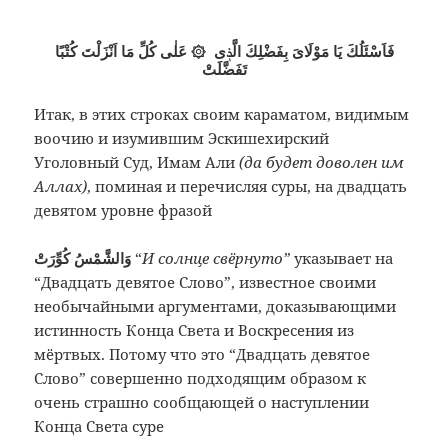
فَاَسْئَلُكَ يَا مَوْلَاىَ بِفَضْلِكَ الَّذٖى ۞
عَلٰى كُلِّ مَا اَنْزَلْتَ كُتْبًا
تَفَضَّلَتْ
Итак, в этих строках своим караматом, видимым
воочию и изумившим Эскишехирский
Уголовный Суд, Имам Али
(да будет доволен им
Аллах)
, поминая и перечисляя суры, на двадцать
девятом уровне фразой
وَالشَّمْسُ كُوِّرَتْ
“
И солнце свёрнуто”
указывает на
“Двадцать девятое Слово”, известное своими
необычайными аргументами, доказывающими
истинность Конца Света и Воскресения из
мёртвых. Потому что это “Двадцать девятое
Слово” совершенно подходящим образом к
очень страшно сообщающей о наступлении
Конца Света суре