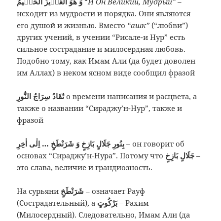
وَ هُوَ الْعَزٖيزُ الْحَكٖيمُ
“
И Он Великий, Мудрый”
–
исходит из мудрости и порядка. Они являются
его душой и жизнью. Вместо
“ашк”
(“любви”)
других учений, в учении “Рисале-и Нур” есть
сильное сострадание и милосердная любовь.
Подобно тому, как Имам Али (да будет доволен
им Аллах) в неком ясном виде сообщил фразой
تُقَادُ سِرَاجُ النُّورِ
о времени написания и расцвета, а
также о названии “Сираджу’н-Нур”, также и
фразой
بِنُورِ جَلَالٍ بَازِخٍ وَ شَرَنْطَخٍ … اِلٰى اٰخِرِ
– он говорит об
основах “Сираджу’н-Нура”. Потому что
جَلَالٍ بَازِخٍ
–
это слава, величие и грандиозность.
На сурьяни
شَرَنْطَخٍ
– означает Рауф
(Сострадательный), а
بَرْكُوتٍ
– Рахим
(Милосердный). Следовательно, Имам Али (да