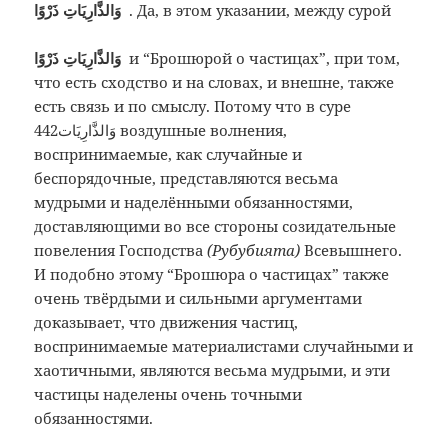
وَالذَّارِيَاتِ ذَرْوًا
. Да, в этом указании, между сурой
وَالذَّارِيَاتِ ذَرْوًا
и “Брошюрой о частицах”, при том,
что есть сходство и на словах, и внешне, также
есть связь и по смыслу. Потому что в суре
442
وَالذَّارِيَات воздушные волнения,
воспринимаемые, как случайные и
беспорядочные, представляются весьма
мудрыми и наделёнными обязанностями,
доставляющими во все стороны созидательные
повеления Господства
(Рубубията)
Всевышнего.
И подобно этому “Брошюра о частицах” также
очень твёрдыми и сильными аргументами
доказывает, что движения частиц,
воспринимаемые материалистами случайными и
хаотичными, являются весьма мудрыми, и эти
частицы наделены очень точными
обязанностями.