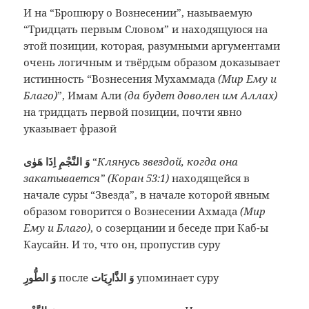
И на “Брошюру о Вознесении”, называемую
“Тридцать первым Словом” и находящуюся на
этой позиции, которая, разумными аргументами
очень логичным и твёрдым образом доказывает
истинность “Вознесения Мухаммада
(Мир Ему и
Благо)
”, Имам Али
(да будет доволен им Аллах)
на тридцать первой позиции, почти явно
указывает фразой
وَ النَّجْمِ اِذَا هَوٰى
“
Клянусь звездой, когда она
закатывается” (Коран 53:1)
находящейся в
начале суры “Звезда”, в начале которой явным
образом говорится о Вознесении Ахмада
(Мир
Ему и Благо)
, о созерцании и беседе при Каб-ы
Каусайн. И то, что он, пропустив суру
وَ الطُّورِ
после
وَ الذَّارِيَات
упоминает суру