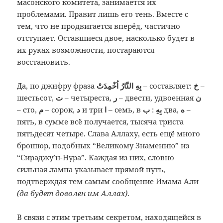
масонского
комитета, занимается их
проблемами.
Правит лишь его тень. Вместе с
тем, что
не продвигается вперёд, частично
отступает. Оставшиеся двое, насколько
будет в
их руках возможности, постараются
восстановить.
Да, по джифру фраза
بِهِ النَّارُ اُخْمِدَتْ
– составляет:
خ
–
шестьсот,
ت
– четыреста,
ر
– двести, удвоенная
ن
– сто,
م
– сорок,
د
и три
ا
– семь, в
ب
:
بِهِ
два,
ه
–
пять, в сумме всё получается, тысяча триста
пятьдесят четыре. Слава Аллаху, есть ещё много
брошюр, подобных “Великому Знамению” из
“Сираджу’н-Нура”. Каждая из них, словно
сильная лампа указывает прямой путь,
подтверждая тем самым сообщение Имама Али
(да будет доволен им Аллах)
.
В связи с этим третьим секретом, находящейся в