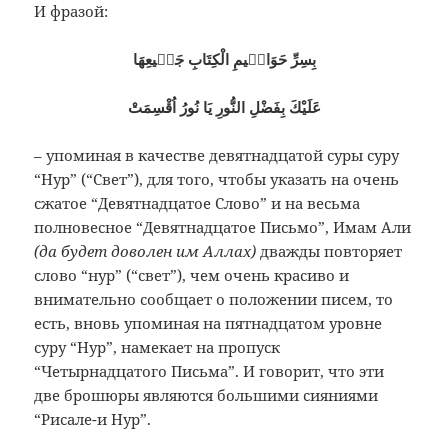
И фразой:
بِسِرِّ حَوَامٖيمِ الْكِتَابِ جَمٖيعِهَا
عَلَيْكَ بِفَضْلِ النُّورِ يَا نُورُ اُقْسِمَتْ
– упоминая в качестве девятнадцатой суры суру
“Нур” (“Свет”), для того, чтобы указать на очень
сжатое “Девятнадцатое Слово” и на весьма
полновесное “Девятнадцатое Письмо”, Имам Али
(да будет доволен им Аллах)
дважды повторяет
слово “нур” (“свет”), чем очень красиво и
внимательно сообщает о положении писем, то
есть, вновь упоминая на пятнадцатом уровне
суру “Нур”, намекает на пропуск
“Четырнадцатого Письма”. И говорит, что эти
две брошюры являются большими сияниями
“Рисале-и Нур”.