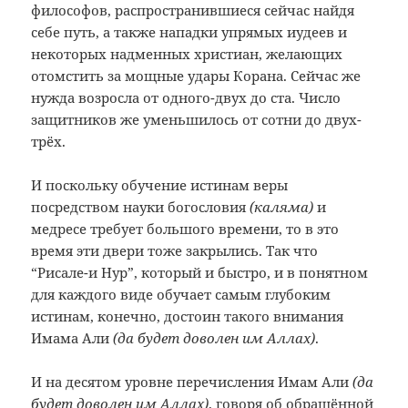
философов, распространившиеся сейчас найдя
себе путь, а также нападки упрямых иудеев и
некоторых надменных христиан, желающих
отомстить за мощные удары Корана. Сейчас же
нужда возросла от одного-двух до ста. Число
защитников же уменьшилось от сотни до двух-
трёх.
И поскольку обучение истинам веры
посредством науки богословия
(каляма)
и
медресе требует большого времени, то в это
время эти двери тоже закрылись. Так что
“Рисале-и Нур”, который и быстро, и в понятном
для каждого виде обучает самым глубоким
истинам, конечно, достоин такого внимания
Имама Али
(да будет доволен им Аллах)
.
И на десятом уровне перечисления Имам Али
(да
будет доволен им Аллах)
, говоря об обращённой