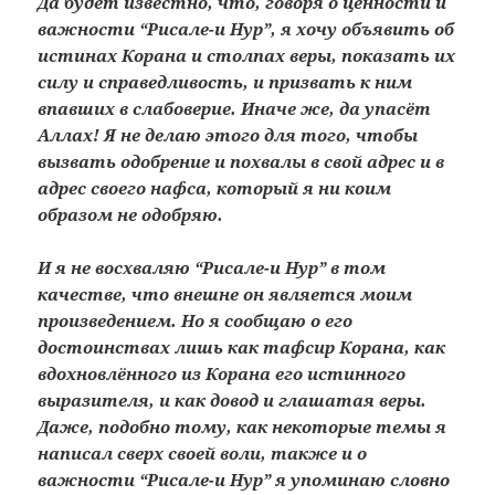
Да будет известно, что, говоря о ценности и
важности “Рисале-и Нур”, я хочу объявить об
истинах Корана и столпах веры, показать их
силу и справедливость, и призвать к ним
впавших в слабоверие. Иначе же, да упасёт
Аллах! Я не делаю этого для того, чтобы
вызвать одобрение и похвалы в свой адрес и в
адрес своего нафса, который я ни коим
образом не одобряю.
И я не восхваляю “Рисале-и Нур” в том
качестве, что внешне он является моим
произведением. Но я сообщаю о его
достоинствах лишь как тафсир Корана, как
вдохновлённого из Корана его истинного
выразителя, и как довод и глашатая веры.
Даже, подобно тому, как некоторые темы я
написал сверх своей воли, также и о
важности “Рисале-и Нур” я упоминаю словно