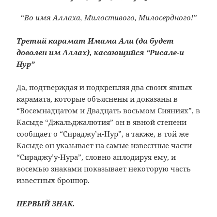
“
Во имя Аллаха, Милостивого, Милосердного!”
Третий карамат Имама Али (да будет
доволен им Аллах), касающийся “Рисале-и
Нур”
Да, подтверждая и подкрепляя два своих явных
карамата, которые объяснены и доказаны в
“Восемнадцатом и Двадцать восьмом Сияниях”, в
Касыде “Джальджалютия” он в явной степени
сообщает о “Сираджу’н-Нур”, а также, в той же
Касыде он указывает на самые известные части
“Сираджу’у-Нура”, словно аплодируя ему, и
восемью знаками показывает некоторую часть
известных брошюр.
ПЕРВЫЙ ЗНАК.