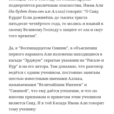
подвергнется различным опасностям, Имам Али
(да будет доволен им Аллах)
говорит: “О Саид
Курди! Если доживёшь до тысяча триста
пятьдесят четвёртого года, то молись и взывай к
своему Великому Господу о защите от зла и смут
того времени”.
Да, в “Восемнадцатом Сиянии”, в объяснении
первого карамата Али изложены находящиеся в
касыде “Эрджузе” скрытые указания на “Рисале-и
Нур” и на его автора. Там доказано, что разговор
ведётся с одним учеником, постоянно занятым
шестью известными именами Аллаха,
называемыми “Величайшим Именем” и
“Сакиной”, что ему даётся утешение, и что по
многим признакам и приметам этим учеником
является Саид. И в той Касыде Имам Али говорит
тому ученику: