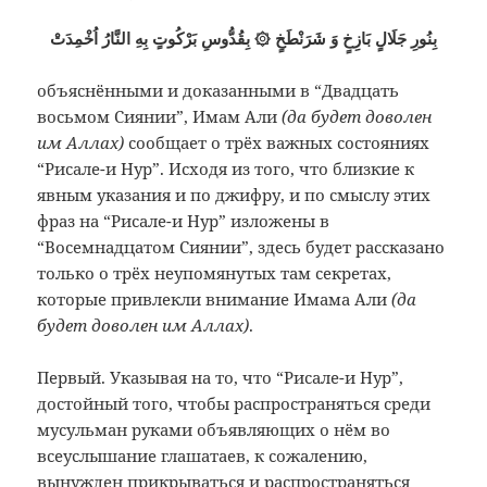
بِنُورِ جَلَالٍ بَازِخٍ وَ شَرَنْطَخٍ ۞ بِقُدُّوسِ بَرْكُوتٍ بِهِ النَّارُ اُخْمِدَتْ
объяснёнными и доказанными в “Двадцать
восьмом Сиянии”, Имам Али
(да будет доволен
им Аллах)
сообщает о трёх важных состояниях
“Рисале-и Нур”. Исходя из того, что близкие к
явным указания и по джифру, и по смыслу этих
фраз на “Рисале-и Нур” изложены в
“Восемнадцатом Сиянии”, здесь будет рассказано
только о трёх неупомянутых там секретах,
которые привлекли внимание Имама Али
(да
будет доволен им Аллах)
.
Первый. Указывая на то, что “Рисале-и Нур”,
достойный того, чтобы распространяться среди
мусульман руками объявляющих о нём во
всеуслышание глашатаев, к сожалению,
вынужден прикрываться и распространяться