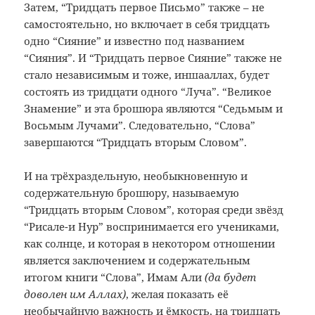
Затем, “Тридцать первое Письмо” также – не
самостоятельно, но включает в себя тридцать
одно “Сияние” и известно под названием
“Сияния”. И “Тридцать первое Сияние” также не
стало независимым и тоже, иншааллах, будет
состоять из тридцати одного “Луча”. “Великое
Знамение” и эта брошюра являются “Седьмым и
Восьмым Лучами”. Следовательно, “Слова”
завершаются “Тридцать вторым Словом”.
И на трёхраздельную, необыкновенную и
содержательную брошюру, называемую
“Тридцать вторым Словом”, которая среди звёзд
“Рисале-и Нур” воспринимается его учениками,
как солнце, и которая в некотором отношении
является заключением и содержательным
итогом книги “Слова”, Имам Али
(да будет
доволен им Аллах)
, желая показать её
необычайную важность и ёмкость, на тридцать