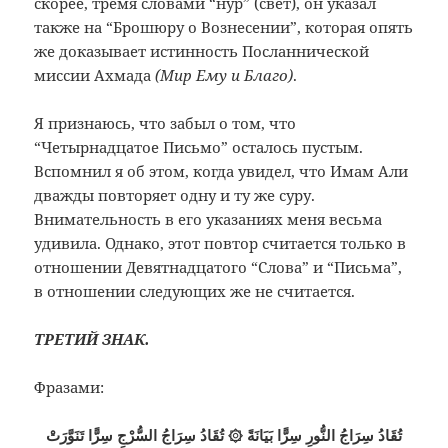
скорее, тремя словами “нур” (свет), он указал
также на “Брошюру о Вознесении”, которая опять
же доказывает истинность Посланнической
миссии Ахмада
(Мир Ему и Благо)
.
Я признаюсь, что забыл о том, что
“Четырнадцатое Письмо” осталось пустым.
Вспомнил я об этом, когда увидел, что Имам Али
дважды повторяет одну и ту же суру.
Внимательность в его указаниях меня весьма
удивила. Однако, этот повтор считается только в
отношении Девятнадцатого “Слова” и “Письма”,
в отношении следующих же не считается.
ТРЕТИЙ ЗНАК.
Фразами:
تُقَادُ سِرَاجُ النُّورِ سِرًّا بَيَانَةً ۞ تُقَادُ سِرَاجُ السُّرْجِ سِرًّا تَنَوَّرَتْ