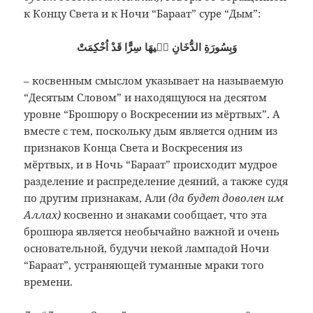
к Концу Света и к Ночи “Бараат” суре “Дым”:
وَبِسُورَةِ الدُّخَانِ فٖيهَا سِرًّا قَدْ اُحْكِمَتْ
– косвенным смыслом указывает на называемую
“Десятым Словом” и находящуюся на десятом
уровне “Брошюру о Воскресении из мёртвых”. А
вместе с тем, поскольку дым является одним из
признаков Конца Света и Воскресения из
мёртвых, и в Ночь “Бараат” происходит мудрое
разделение и распределение деяний, а также судя
по другим признакам, Али
(да будет доволен им
Аллах)
косвенно и знаками сообщает, что эта
брошюра является необычайно важной и очень
основательной, будучи некой лампадой Ночи
“Бараат”, устраняющей туманные мраки того
времени.