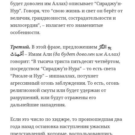
будет доволен им Аллах) описывает “Сираджу’н-
Нур”. Говоря, что “свою жизнь и свет он берёт от
величия, грандиозности, сострадательности и
милосердия”, – излагает его знаменитые
особенности.
Третий.
В этой фразе, предложением
بِهِ النَّارُ
اُخْمِدَتْ
– Имам Али
(да будет доволен им Аллах)
говорит: “В тысяча триста пятьдесят четвёртом,
посредством “Сираджу’н-Нура” – то есть света
“Рисале-и Нур” – иншааллах, потухнет
агрессивный огонь заблуждения. То есть, огонь
религиозной смуты или будет удержан от
разрушений, или будут отражены его
дальнейшие нападения.
Если это число по хиджре, то произошедшая два
года назад остановка наступления ужасных
представлений, которые, воспользовавшись