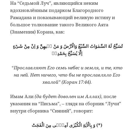
На “Седьмой Луч”, являющийся неким
вдохновлённым подарком Благородного
Рамадана и показывающий великую истину и
большое толкование такого Великого Аята
(Знамения) Корана, как:
تُسَبِّحُ لَهُ السَّمٰوَاتُ السَّبْعُ وَالْاَرْضُ وَ مَنْ فٖيهِنَّ وَ اِنْ مِنْ شَىْءٍ
اِلَّا يُسَبِّحُ بِحَمْدِهٖ
“
Прославляют Его семь небес и земля, и те, кто
на ней. Нет ничего, что бы не прославляло Его
хвалой” (Коран 17:44).
Имам Али
(да будет доволен им Аллах)
, после
указания на “Письма”, – глядя на сборник “Лучи”
внутри сборника “Сияний”, говорит:
وَ بِالْاٰيَةِ الْكُبْرٰى اَمِنّٖى مِنَ الْفَجَتْ (*)