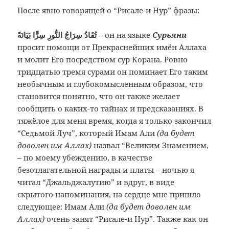
После явно говорящей о “Рисале-и Нур” фразы:
تُقَادُ سِرَاجُ النُّورِ سِرًّا بَيَانَةً
– он на языке
Сурьяни
просит помощи от Прекраснейших имён Аллаха
и молит Его посредством сур Корана. Ровно
тридцатью тремя сурами он поминает Его таким
необычным и глубокомысленным образом, что
становится понятно, что он также желает
сообщить о каких-то тайнах и предсказаниях. В
тяжёлое для меня время, когда я только закончил
“Седьмой Луч”, который Имам Али
(да будет
доволен им Аллах)
назвал “Великим Знамением,
– по моему убеждению, в качестве
безотлагательной награды и платы – ночью я
читал “Джальджалутию” и вдруг, в виде
скрытого напоминания, на сердце мне пришло
следующее: Имам Али
(да будет доволен им
Аллах)
очень занят “Рисале-и Нур”. Также как он