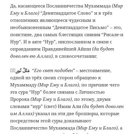
Да, касающееся Посланничества Мухаммада
(Мир
Ему и Благо)
“Девятнадцатое Слово” и в трёх
отношениях являющееся чудесным и
необыкновенным “Девятнадцатое Письмо” – это,
поистине, два самых блестящих сияния “Рисале-и
Нур”. И в аяте “Нур”, ниспосланном в связи с
оправданием Правдивейшей Айши
(да будет
доволен ею Аллах)
, в словосочетании:
مَثَلُ نُورِهٖ
“
Его свет подобен”
– местоимение,
одной из трёх своих сторон обращено к
Мухаммаду
(Мир Ему и Благо)
, по причине чего
эта сура “Нур” более связана с Личностью
Пророка
(Мир Ему и Благо)
, по этому, двумя
словами “нур” (свет) Имам Али
(да будет доволен
им Аллах)
указал на эти две брошюры, которые
посредством этой суры доказывают
Посланничество Мухаммада
(Мир Ему и Благо)
, а