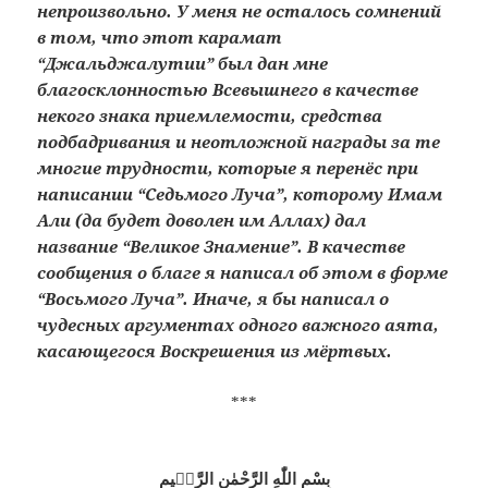
непроизвольно. У меня не осталось сомнений
в том, что этот карамат
“Джальджалутии” был дан мне
благосклонностью Всевышнего в качестве
некого знака приемлемости, средства
подбадривания и неотложной награды за те
многие трудности, которые я перенёс при
написании “Седьмого Луча”, которому Имам
Али (да будет доволен им Аллах) дал
название “Великое Знамение”. В качестве
сообщения о благе я написал об этом в форме
“Восьмого Луча”. Иначе, я бы написал о
чудесных аргументах одного важного аята,
касающегося Воскрешения из мёртвых.
***
بِسْمِ اللّٰهِ الرَّحْمٰنِ الرَّحٖيمِ