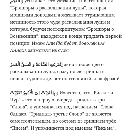
وَ النَّجْمِ
усиливает это указание.
И в отношении
“Брошюры о раскалывании луны”, которая
мощными доводами доказывает отрицающим
истинность этого чуда раскалывания луны и
которая, будучи постскриптумом “Брошюры о
Вознесении”, находится в конце тридцать первой
позиции, Имам Али
(да будет доволен им
Аллах)
, заимствуя из суры
اِقْتَرَبَتِ السَّاعَةُ وَ انْشَقَّ الْقَمَرُ
явно говорящей о
раскалывании луны, сразу после тридцать
первого уровня делает почти явный знак фразой
وَ بِاِقْتَرَبَتْ لِىَ الْاُمُورُ تَقَرَّبَتْ
Известно, что “Рисале-и
Нур” – это в первую очередь тридцать три
“Слова”, и упоминается под названием “Слова”.
Однако, “Тридцать третье Слово” не является
самостоятельным, но состоит из тридцати трёх
“Писем”. И упоминается под именем “Письма”.