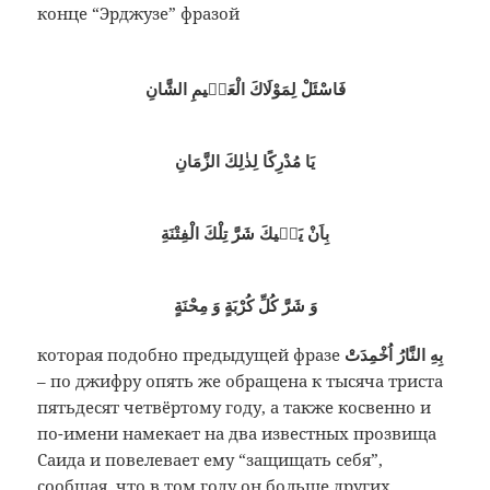
конце “Эрджузе” фразой
فَاسْئَلْ لِمَوْلَاكَ الْعَظٖيمِ الشَّانِ
يَا مُدْرِكًا لِذٰلِكَ الزَّمَانِ
بِاَنْ يَقٖيكَ شَرَّ تِلْكَ الْفِتْنَةِ
وَ شَرَّ كُلِّ كُرْبَةٍ وَ مِحْنَةٍ
которая подобно предыдущей фразе
بِهِ النَّارُ اُخْمِدَتْ
– по джифру опять же обращена к тысяча триста
пятьдесят четвёртому году, а также косвенно и
по-имени намекает на два известных прозвища
Саида и повелевает ему “защищать себя”,
сообщая, что в том году он больше других