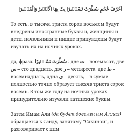
اَحْرُفُ عُجْمٍ سُطِّرَتْ تَسْطٖيرًا بِتَّ بِهَا الْاَمٖيرُ وَالْفَقٖيرَا
То есть, в тысяча триста сорок восьмом будут
внедрены иностранные буквы и, женщины и
дети, начальники и нищие принуждены будут
изучать их на ночных уроках.
Да, фраза:
سُطِّرَتْ تَسْطٖيرًا
: две
ت
– восемьсот, две
س
– сто двадцать, две
ر
– четыреста, две
ط
–
восемнадцать, одна
ى
– десять, – в сумме
полностью точно образует тысяча триста сорок
восемь. В том же году на ночных уроках
принудительно изучали латинские буквы.
Затем Имам Али
(да будет доволен им Аллах)
обращается к Саиду, занятому “Сакиной”, и
разговаривает с ним.