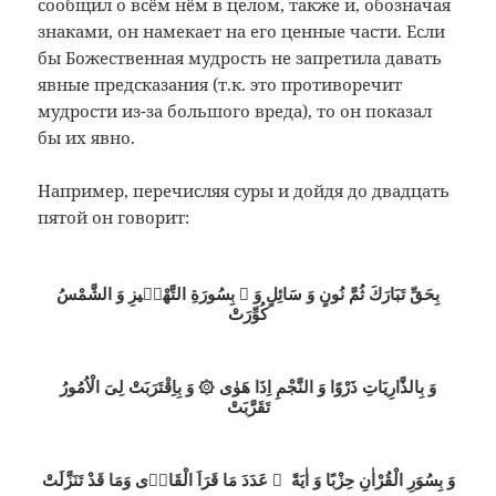
сообщил о всём нём в целом, также и, обозначая
знаками, он намекает на его ценные части. Если
бы Божественная мудрость не запретила давать
явные предсказания (т.к. это противоречит
мудрости из-за большого вреда), то он показал
бы их явно.
Например, перечисляя суры и дойдя до двадцать
пятой он говорит:
بِحَقِّ تَبَارَكَ ثُمَّ نُونٍ وَ سَائِلٍ
وَ ۞ بِسُورَةِ التَّهْمٖيزِ وَ الشَّمْسُ
كُوِّرَتْ
وَ بِالذَّارِيَاتِ ذَرْوًا وَ النَّجْمِ اِذَا
هَوٰى ۞
وَ بِاِقْتَرَبَتْ لِىَ الْاُمُورُ
تَقَرَّبَتْ
وَ بِسُوَرِ الْقُرْاٰنِ حِزْبًا وَ اٰيَةً ۞
عَدَدَ مَا قَرَاَ الْقَارٖى وَمَا قَدْ تَنَزَّلَتْ