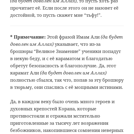
(да будет доволен им Аллах)
, то пусть хоть раз
прочитает её. Если после этого он не назовет её
достойной, то пусть скажет мне “тьфу!”.
* Примечание:
Этой фразой Имам Али
(да
будет
доволен им Аллах)
указывает, что из-за
брошюры “Великое
Знамение” ученики попадут
в некую
беду, и с её караматом и благодатью
обретут безопасность и благополучие.
Да, этот
карамат Али
(да
будет доволен им Аллах)
полностью сбылся, так что, попав за эту
брошюру
в тюрьму, они спаслись с её
мощными истинами.
Да, в каждом веку было очень много героев и
духовных крепостей Корана, которые
противостояли и отражали мстительно
приготовленные за тысячу лет возражения
безбожников, накопившиеся сомнения неверных