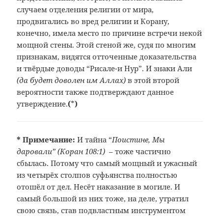
случаем отделения религии от мира,
продвигались во вред религии и Корану,
конечно, имела место по причине встречи некой
мощной стены. Этой стеной же, судя по многим
признакам, видятся отточенные доказательства
и твёрдые доводы “Рисале-и Нур”. И знаки Али
(да будет доволен им Аллах)
в этой второй
вероятности также подтверждают данное
утверждение.
(
*
)
* Примечание:
И тайна
“
Поистине, Мы
даровали” (Коран 108:1)
– тоже
частично
сбылась. Потому что самый
мощный и ужасный
из четырёх столпов
суфьянства полностью
отошёл от дел.
Несёт наказание в могиле. И
самый большой
из них тоже, на деле, утратил
свою связь,
став подвластным инструментом