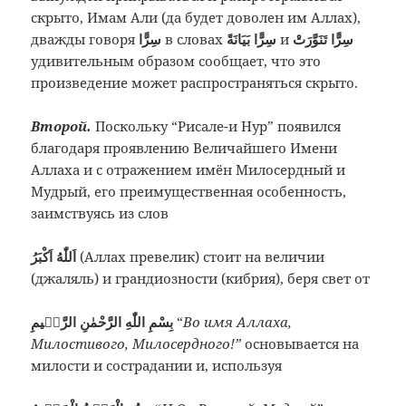
скрыто, Имам Али (да будет доволен им Аллах),
дважды говоря
سِرًّا
в словах
سِرًّا بَيَانَةً
и
سِرًّا تَنَوَّرَتْ
удивительным образом сообщает, что это
произведение может распространяться скрыто.
Второй.
Поскольку “Рисале-и Нур” появился
благодаря проявлению Величайшего Имени
Аллаха и с отражением имён Милосердный и
Мудрый, его преимущественная особенность,
заимствуясь из слов
(Аллах превелик) стоит на величии
(джаляль) и грандиозности (кибрия), беря свет от
بِسْمِ اللّٰهِ الرَّحْمٰنِ الرَّحٖيمِ
“
Во имя Аллаха,
Милостивого, Милосердного!”
основывается на
милости и сострадании и, используя