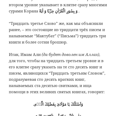
втором уровне указывает в клятве сразу многими
сурами Корана
وَ بِسُوَرِ الْقُرْاٰنِ حِزْبًا وَ اٰيَةً
.
“Тридцать третье Слово” же, как мы объяснили
ранее, – это состоящие из тридцати трёх писем и
называемые “Мактубат” (“Письма”) тридцать три
книги и более сотни брошюр.
Итак, Имам Али
(да будет доволен им Аллах)
,
для того, чтобы на тридцать третьем уровне и в
его клятве сразу указать на те сто десять книг и
писем, являющихся “Тридцать третьим Словом”,
подразумевая сто десять кратких книг,
называемых ста десятью свитками, и ища
помощи в этих великих святых книгах, говорит:
‌وَاَسْئَلُكَ يَا مَوْلَاىَ بِفَضْلِكَ الَّذٖى