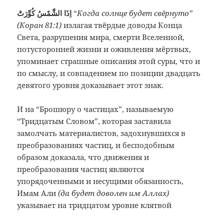
اِذَا الشَّمْسُ كُوِّرَتْ
“
Когда солнце будет свёрнуто”
(Коран 81:1)
излагая твёрдые доводы Конца
Света, разрушения мира, смерти Вселенной,
потусторонней жизни и оживления мёртвых,
упоминает страшные описания этой суры, что и
по смыслу, и совпадением по позиции двадцать
девятого уровня доказывает этот знак.
И на “Брошюру о частицах”, называемую
“Тридцатым Словом”, которая заставила
замолчать материалистов, задохнувшихся в
преобразованиях частиц, и бесподобным
образом доказала, что движения и
преобразования частиц являются
упорядоченными и несущими обязанность,
Имам Али
(да будет доволен им Аллах)
указывает на тридцатом уровне клятвой