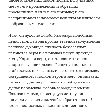
тысяч и даже миллионов людей, получивших
свет от его произведений и обретших
просветление и силу в его призыве; и его
воспринимают и называют великим мыслителем
и образцовым человеком.
Итак, он духовно живёт благодаря подобным
ценностям. Выводя против течений заблуждения
великую духовную личность беззаветных
патриотов веры и основывая некую прочную
стену Корана и веры, он становится точкой
опоры верующих людей. Решительностью и
стойкостью, показанными в его святом призыве,
совершаемом с полной верой в него, он заставил
биться сердца уверовавших и пробудил в их
душах исламскую любовь и воодушевление.
Показав вечную, негаснущую истину, он
приложил все усилия, чтобы обратить на неё
взоры несчастных поклонников тленного.