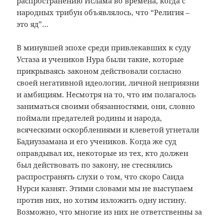
распространению Ислама во времена, когда с
народных трибун объявлялось, что “Религия –
это яд”…
В минувшей эпохе среди привлекавших к суду
Устаза и учеников Нура были такие, которые
прикрываясь законом действовали согласно
своей негативной идеологии, личной неприязни
и амбициям. Несмотря на то, что им полагалось
заниматься своими обязанностями, они, словно
поймали предателей родины и народа,
всяческими оскорблениями и клеветой угнетали
Бадиуззамана и его учеников. Когда же суд
оправдывал их, некоторые из тех, кто должен
был действовать по закону, не стеснялись
распространять слухи о том, что скоро Саида
Нурси казнят. Этими словами мы не выступаем
против них, но хотим изложить одну истину.
Возможно, что многие из них не ответственны за