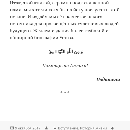
Итак, этой книгой, скромно подготовленной
нами, мы хотели хотя бы на йоту послужить этой
истине. И издаём мы её в качестве некого
источника для просвещённых счастливых людей
будущего. Желаем издания более глубокой и
обширной биографии Устаза.
وَ مِنَ اللّٰهِ التَّوْفٖيقُ
Помощь от Аллаха!
Издатели
* * *
Опубликовано
Автор
Рубрики
Метки
9 октября 2017
Вступление
,
История Жизни