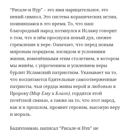
“Рисале-и Нур” – это имя нарицательное, это
некий символ. Это система коранических истин,
появившаяся в это время. То, что наш
благородный народ потянулся к Исламу говорит
о том, что в нём проснулся новый дух, свежее
стремление к вере. Означает, что перед новым
мировым порядком, взглядом и условиями
жизни, изменёнными этим столетием, в котором
мы живём, с упрочением и усилением веры
бурлит Исламский патриотизм. Указывает на то,
что воспитаются бдительные самоотверженные
патриоты, чьи сердца живы верой и любовью к
Пророку
(Мир Ему и Благо)
, гордятся этой
почётной связью, а также на то, что этот народ,
как и в прошлом, проявит героизм, высокую веру
и мораль.
Бадиуззаман, написал “Рисале-и Нур” не