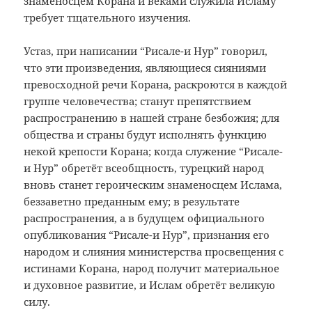
знаменосцем Корана и веками служила Исламу
требует тщательного изучения.
Устаз, при написании “Рисале-и Нур” говорил,
что эти произведения, являющиеся сияниями
превосходной речи Корана, раскроются в каждой
группе человечества; станут препятствием
распространению в нашей стране безбожия; для
общества и страны будут исполнять функцию
некой крепости Корана; когда служение “Рисале-
и Нур” обретёт всеобщность, турецкий народ
вновь станет героическим знаменосцем Ислама,
беззаветно преданным ему; в результате
распространения, а в будущем официального
опубликования “Рисале-и Нур”, признания его
народом и слияния министерства просвещения с
истинами Корана, народ получит материальное
и духовное развитие, и Ислам обретёт великую
силу.