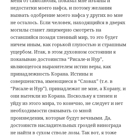
меня от самолюбия, показал мне изъяны и
недостатки моего нафса, и потому желания
вызвать одобрение моего нафса у других во мне
не осталось. Если человек, находящийся в дверях
могилы станет лицемерно смотреть на
оставшийся позади тленный мир, то это будет
ничем иным, как горькой глупостью и страшным
ущербом. Итак, в этом духовном состоянии я
показываю достоинства “Рисале-и Нур”,
являющегося выразителем истин веры, как
принадлежность Корана. Истины и
совершенства, имеющиеся в “Словах” (т.е. в
“Рисале-и Нур”), принадлежат не мне, а Корану, и
они вытекли из Корана. Поскольку я тленен и
уйду из этого мира, то конечно, не следует и нет
необходимости связывать со мной
произведения, которые будут вечными. Да,
достоинств насладительных гроздей винограда
не найти в сухом стволе лозы. Так вот, я тоже