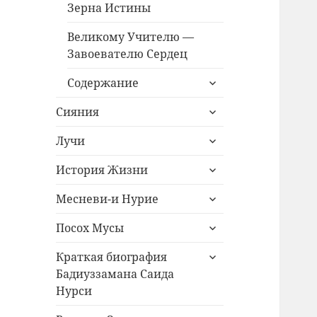
Зерна Истины
Великому Учителю —
Завоевателю Сердец
раскрыть
Содержание
дочернее
раскрыть
меню
Сияния
дочернее
раскрыть
меню
Лучи
дочернее
раскрыть
меню
История Жизни
дочернее
раскрыть
меню
Месневи-и Нурие
дочернее
раскрыть
меню
Посох Мусы
дочернее
раскрыть
меню
Краткая биография
дочернее
Бадиуззамана Саида
меню
Нурси
раскрыть