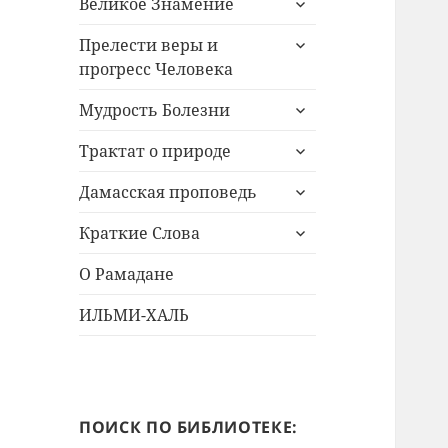
Великое Знамение
дочернее
раскрыть
меню
Прелести веры и
дочернее
прогресс Человека
меню
раскрыть
Мудрость Болезни
дочернее
раскрыть
меню
Трактат о природе
дочернее
раскрыть
меню
Дамасская проповедь
дочернее
раскрыть
меню
Краткие Слова
дочернее
меню
О Рамадане
ИЛЬМИ-ХАЛЬ
ПОИСК ПО БИБЛИОТЕКЕ: