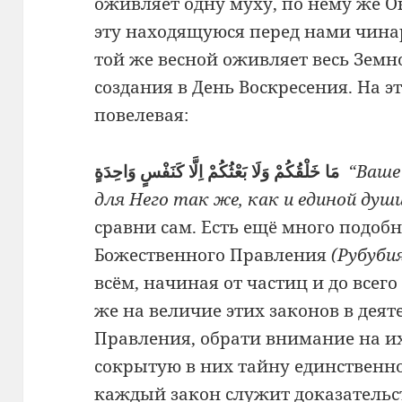
оживляет одну муху, по нему же 
эту находящуюся перед нами чинар
той же весной оживляет весь Земн
создания в День Воскресения. На э
повелевая:
مَا خَلْقُكُمْ وَلَا بَعْثُكُمْ اِلَّا كَنَفْسٍ وَاحِدَةٍ
“Ваше
для Него так же, как и единой души
сравни сам.
Есть ещё много подоб
Божественного Правления
(Рубуби
всём, начиная от частиц и до всег
же на величие этих законов в дея
Правления, обрати внимание на и
сокрытую в них тайну единственно
каждый закон служит доказательст