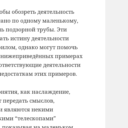
тобы обозреть деятельность
исано по одному маленькому,
ь подзорной трубы. Эти
ать истину деятельности
рилом, однако могут помочь
 в нижеприведённых примерах
соответствующие деятельности
недостаткам этих примеров.
онятия, как наслаждение,
т передать смыслов,
и являются некими
кими “телескопами”
, показывая на маленьком