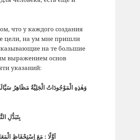
ом, что у каждого создания
е цели, на ум мне пришли
указывающие на те большие
им выражением основ
ти указаний:
وَهٰذِهِ الْمَوْجُودَاتُ الْجَلِيَّةُ مَظَاهِرُ سَيَّالَةٌ
س
بِتَبَدُّلِ التَّ
اَوَّلًا : مَعَ اِسْتِحْفَاظِ الْمَعَا