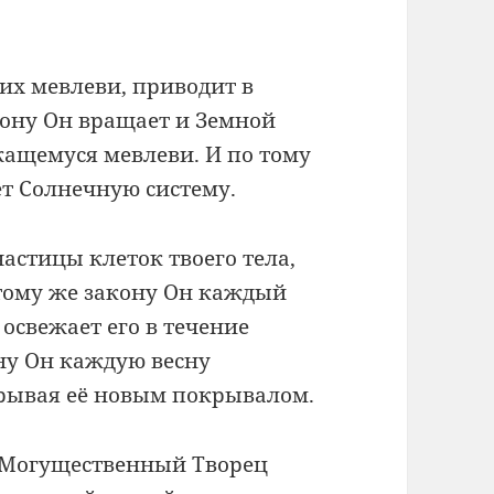
ких мевлеви, приводит в
кону Он вращает и Земной
ащемуся мевлеви. И по тому
ёт Солнечную систему.
астицы клеток твоего тела,
 тому же закону Он каждый
 освежает его в течение
ону Он каждую весну
крывая её новым покрывалом.
т Могущественный Творец