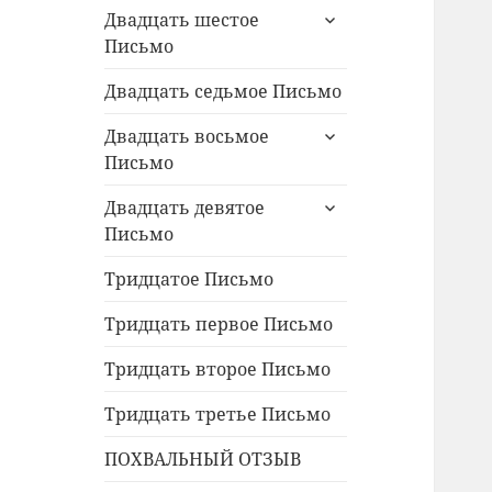
раскрыть
Двадцать шестое
дочернее
Письмо
меню
Двадцать седьмое Письмо
раскрыть
Двадцать восьмое
дочернее
Письмо
меню
раскрыть
Двадцать девятое
дочернее
Письмо
меню
Тридцатое Письмо
Тридцать первое Письмо
Тридцать второе Письмо
Тридцать третье Письмо
ПОХВАЛЬНЫЙ ОТЗЫВ