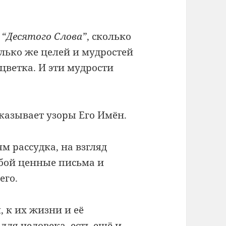
е
“Десятого Слова”
, сколько
только же целей и мудростей
 цветка. И эти мудрости
казывает узоры Его Имён.
м рассудка, на взгляд
обой ценные письма и
его.
 к их жизни и её
для человека, есть ещё и