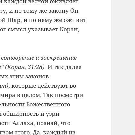
Он каждой весной оживляет
у, и по тому же закону Он
ой Шар, и по нему же оживит
тот смысл указывает Коран,
 сотворение и воскрешение
” (Коран, 31:28)
И так далее
ных этим законов
ят)
, которые действуют во
о мира в целом. Так посмотри
тельности Божественного
х обширность и узри
сти Аллаха, познай, что
вом этого. Да, каждый из