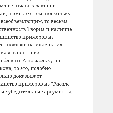
ьма величавых законов
и, а вместе с тем, поскольку
 всеобъемлющим, то весьма
ственность Творца и наличие
льшинство примеров из
р”
, показав на маленьких
указывают на их
области. А поскольку на
она, то это, подобно
ельно доказывает
шинство примеров из
“Рисале-
ные убедительные аргументы,
.