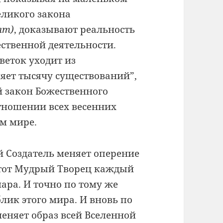
ликого закона
ят)
, доказывают реальность
ественной деятельности.
веток уходит из
ляет тысячу существований”,
й закон Божественного
тношении всех весенних
ом мире.
й Создатель меняет оперение
Этот Мудрый Творец каждый
ара. И точно по тому же
лик этого мира. И вновь по
меняет образ всей Вселенной