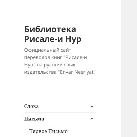
Библиотека
Рисале-и Нур
Официальный сайт
переводов книг "Рисале-и
Нур" на русский язык
издательства "Envar Neşriyat"
раскрыть
Слова
дочернее
раскрыть
меню
Письма
дочернее
меню
Первое Письмо