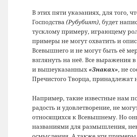
В этих пяти указаниях, для того, ч
Господства
(Рубубият)
, будет нап
тусклому примеру, играющему рол
примеры не могут охватить и опис
Всевышнего и не могут быть её ме
взглянуть на неё. Все выражения
и вышеуказанных
«Знаках»
, не 
Пречистого Творца, принадлежат 
Например, такие известные нам п
радость и удовлетворение, не могу
относящихся к Всевышнему. Но он
названиями для размышления, не
осмысления. А также эти примеры