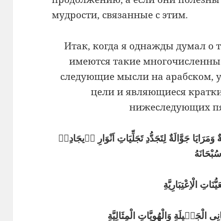
мудрости, связанные с этим.
Итак, когда я однажды думал о т
имеются такие многочисленны
следующие мысли на арабском, 
цели и являющиеся кратк
нижеследующих пя
 وَمَرَايَا جَوَّالَةٌ لِتَجَدُّدِ تَجَلِّيَاتِ اَنْوَارِ اٖيجَادِهٖ
ُبْحَانَهُ
عَيُّنَاتِ الْاِعْتِبَارِيَّةِ
نِى الْجَمٖيلَةِ وَالْهُوِيَّاتِ الْمِثَالِيَّةِ