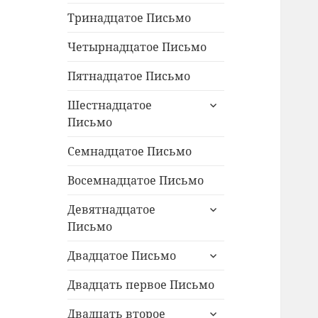
Тринадцатое Письмо
Четырнадцатое Письмо
Пятнадцатое Письмо
раскрыть
Шестнадцатое
дочернее
Письмо
меню
Семнадцатое Письмо
Восемнадцатое Письмо
раскрыть
Девятнадцатое
дочернее
Письмо
меню
раскрыть
Двадцатое Письмо
дочернее
меню
Двадцать первое Письмо
раскрыть
Двадцать второе