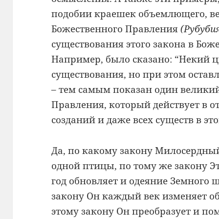
подобии краешек объемлющего, ве
Божественного Правления
(Рубуби
существования этого закона в Бож
Например, было сказано: “Некий ц
существования, но при этом остав
– тем самым показан один велики
Правления, который действует в о
созданий и даже всех существ в эт
Да, по какому закону Милосердны
одной птицы, по тому же закону 
год обновляет и одеяние Земного ш
закону Он каждый век изменяет об
этому закону Он преобразует и по