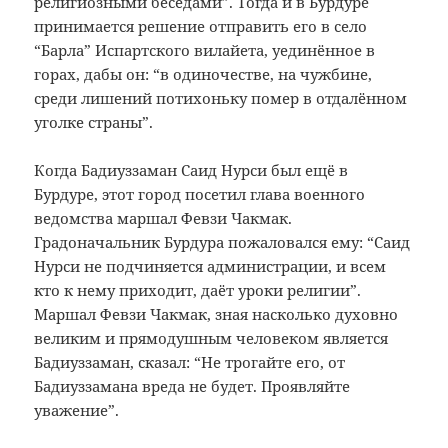
религиозными беседами”. Тогда и в Бурдуре
принимается решение отправить его в село
“Барла” Испартского вилайета, уединённое в
горах, дабы он: “в одиночестве, на чужбине,
среди лишений потихоньку помер в отдалённом
уголке страны”.
Когда Бадиуззаман Саид Нурси был ещё в
Бурдуре, этот город посетил глава военного
ведомства маршал Февзи Чакмак.
Градоначальник Бурдура пожаловался ему: “Саид
Нурси не подчиняется администрации, и всем
кто к нему приходит, даёт уроки религии”.
Маршал Февзи Чакмак, зная насколько духовно
великим и прямодушным человеком является
Бадиуззаман, сказал: “Не трогайте его, от
Бадиуззамана вреда не будет. Проявляйте
уважение”.