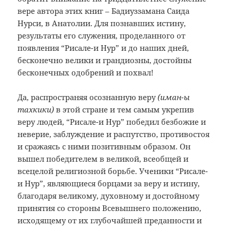
вере автора этих книг – Бадиуззамана Саида
Нурси, в Анатолии. Для познавших истину,
результаты его служения, проделанного от
появления “Рисале-и Нур” и до наших дней,
бесконечно велики и грандиозны, достойны
бесконечных одобрений и похвал!
Да, распространяя осознанную веру
(иман-ы
тахкики)
в этой стране и тем самым укрепив
веру людей, “Рисале-и Нур” победил безбожие и
неверие, заблуждение и распутство, противостоя
и сражаясь с ними позитивным образом. Он
вышел победителем в великой, всеобщей и
всецелой религиозной борьбе. Ученики “Рисале-
и Нур”, являющиеся борцами за веру и истину,
благодаря великому, духовному и достойному
принятия со стороны Всевышнего положению,
исходящему от их глубочайшей преданности и