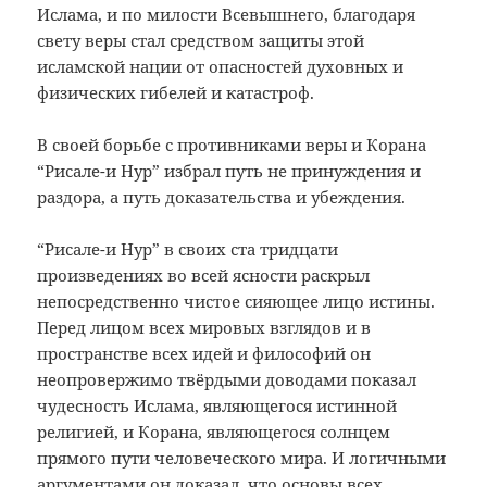
Ислама, и по милости Всевышнего, благодаря
свету веры стал средством защиты этой
исламской нации от опасностей духовных и
физических гибелей и катастроф.
В своей борьбе с противниками веры и Корана
“Рисале-и Нур” избрал путь не принуждения и
раздора, а путь доказательства и убеждения.
“Рисале-и Нур” в своих ста тридцати
произведениях во всей ясности раскрыл
непосредственно чистое сияющее лицо истины.
Перед лицом всех мировых взглядов и в
пространстве всех идей и философий он
неопровержимо твёрдыми доводами показал
чудесность Ислама, являющегося истинной
религией, и Корана, являющегося солнцем
прямого пути человеческого мира. И логичными
аргументами он доказал, что основы всех