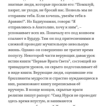
знатные люди, которые просили его: “Помилуй,
хазрат, не уходи, не бросай нас. Позволь мы не
отправим тебя. Если хочешь, увезём тебя в
Аравию!”. Но Бадиуззаман, говоря: “Я
отправляюсь в Анатолию, хочу к ним”, –
успокаивает всех их. Поначалу его под конвоем
ссылают в Бурдур. Там он под притеснениями и
слежкой проводит мучительную невольную
жизнь. Однако он совершенно не тратит время
попусту. Некоторой части верующих давая урок
истин книги “Первые Врата Света”, состоящей из
тринадцати уроков, он скрыто подготавливает её
в виде книги. Верующие люди, оценившие эти
бриллианты мудрости и страстно нуждающиеся в
них, размножают книгу переписывая её
вручную. В конце концов, скрытые враги
религии пишут рапорт: “Саид Нурси не проводит
здесь время впустую, и занимаются