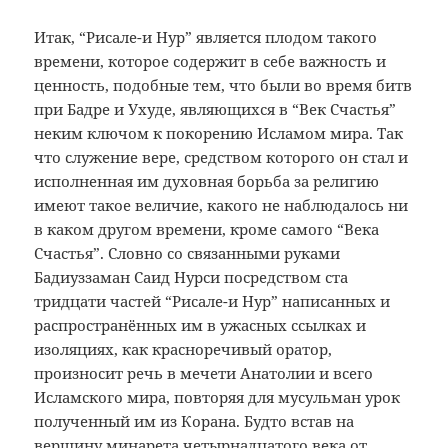
Итак, “Рисале-и Нур” является плодом такого
времени, которое содержит в себе важность и
ценность, подобные тем, что были во время битв
при Бадре и Ухуде, являющихся в “Век Счастья”
неким ключом к покорению Исламом мира. Так
что служение вере, средством которого он стал и
исполненная им духовная борьба за религию
имеют такое величие, какого не наблюдалось ни
в каком другом времени, кроме самого “Века
Счастья”. Словно со связанными руками
Бадиуззаман Саид Нурси посредством ста
тридцати частей “Рисале-и Нур” написанных и
распространённых им в ужасных ссылках и
изоляциях, как красноречивый оратор,
произносит речь в мечети Анатолии и всего
Исламского мира, повторяя для мусульман урок
полученный им из Корана. Будто встав на
вершину минарета четырнадцатого века от