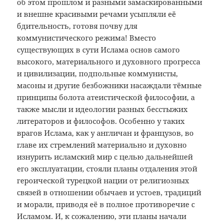
об этом прошлом и разными замаскированными
и внешне красивыми речами усыпляли её
бдительность, готовя почву для
коммунистического режима! Вместо
существующих в сути Ислама основ самого
высокого, материального и духовного прогресса
и цивилизации, подпольные коммунисты,
масоны и другие безбожники насаждали тёмные
принципы болота атеистической философии, а
также мысли и идеологии разных бесстыжих
литераторов и философов. Особенно у таких
врагов Ислама, как у англичан и французов, во
главе их стремлений материально и духовно
изнурить исламский мир с целью дальнейшей
его эксплуатации, стояли планы отдаления этой
героической турецкой нации от религиозных
связей в отношении обычаев и устоев, традиций
и морали, приводя её в полное противоречие с
Исламом. И, к сожалению, эти планы начали