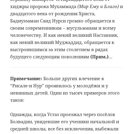
хиджры пророка Мухаммада
(Мир Ему и Благо)
и
двадцатого века от рождения Христа,
Бадиуззаман Саид Нурси громко обращается к
своим современникам – мусульманам и всему
человечеству. И как некий великий Наставник,
как некий великий Муджаддид, обращается к
выстроившимся за этим столетием в рядах
будущего следующим поколениям
(Прим.
)
…
Примечание:
Больше других влечение к
“Рисале-и
Нур” проявилось у молодёжи и у
невинных
детей. Один из тысяч примеров этого
таков:
Однажды,
когда Устаз проезжал через посёлок
Болвадин, увидевшие его ученики начальной
и
средней школы, все без исключения,
выбежали