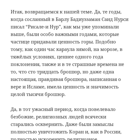
Итак, возвращаемся к нашей теме. Да, те годы,
когда сосланный в Барлу Бадиуззаман Саид Нурси
писал “Рисале-и Нур”, как мы уже упоминали
выше, были особо важными годами, которые
частице придавали ценность горы. Подобно
тому, как один час караула зимой, на морозе, в
тяжёлых условиях, ценнее одного года
поклонения, также и в те страшные времена не
то, что сто тридцать брошюр, но даже одна
настоящая, правдивая брошюра, написанная о
вере и Исламе, имела ценность и значимость
целой тысячи брошюр.
Да, в тот ужасный период, когда повелевало
безбожие, религиозных людей всячески
старались осквернить. Даже были замыслы
полностью уничтожить Коран и, как в России,
полностью искоренить религиозное