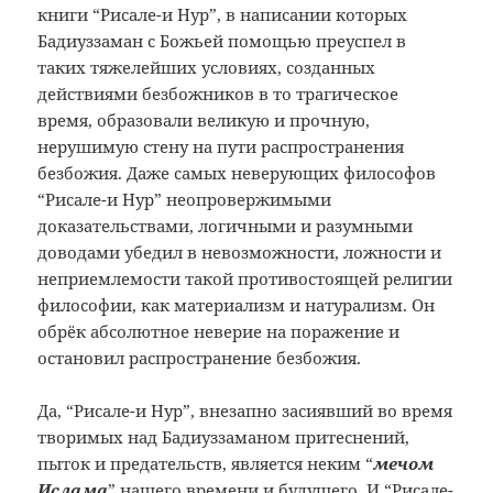
книги “Рисале-и Нур”, в написании которых
Бадиуззаман с Божьей помощью преуспел в
таких тяжелейших условиях, созданных
действиями безбожников в то трагическое
время, образовали великую и прочную,
нерушимую стену на пути распространения
безбожия. Даже самых неверующих философов
“Рисале-и Нур” неопровержимыми
доказательствами, логичными и разумными
доводами убедил в невозможности, ложности и
неприемлемости такой противостоящей религии
философии, как материализм и натурализм. Он
обрёк абсолютное неверие на поражение и
остановил распространение безбожия.
Да, “Рисале-и Нур”, внезапно засиявший во время
творимых над Бадиуззаманом притеснений,
пыток и предательств, является неким “
мечом
Ислама
” нашего времени и будущего. И “Рисале-