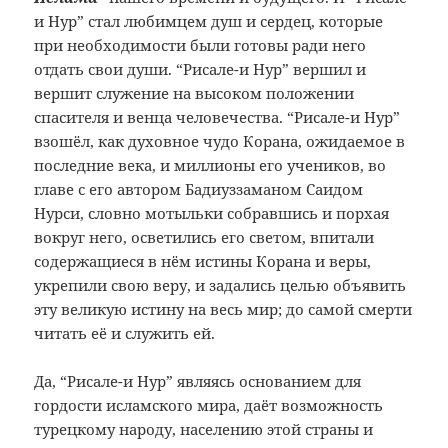
и Нур” стал любимцем душ и сердец, которые
при необходимости были готовы ради него
отдать свои души. “Рисале-и Нур” вершил и
вершит служение на высоком положении
спасителя и венца человечества. “Рисале-и Нур”
взошёл, как духовное чудо Корана, ожидаемое в
последние века, и миллионы его учеников, во
главе с его автором Бадиуззаманом Саидом
Нурси, словно мотыльки собравшись и порхая
вокруг него, осветились его светом, впитали
содержащиеся в нём истины Корана и веры,
укрепили свою веру, и задались целью объявить
эту великую истину на весь мир; до самой смерти
читать её и служить ей.
Да, “Рисале-и Нур” являясь основанием для
гордости исламского мира, даёт возможность
турецкому народу, населению этой страны и