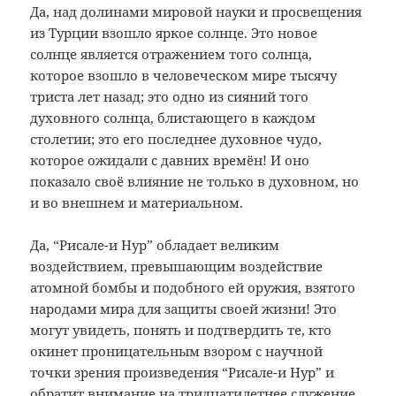
Да, над долинами мировой науки и просвещения
из Турции взошло яркое солнце. Это новое
солнце является отражением того солнца,
которое взошло в человеческом мире тысячу
триста лет назад; это одно из сияний того
духовного солнца, блистающего в каждом
столетии; это его последнее духовное чудо,
которое ожидали с давних времён! И оно
показало своё влияние не только в духовном, но
и во внешнем и материальном.
Да, “Рисале-и Нур” обладает великим
воздействием, превышающим воздействие
атомной бомбы и подобного ей оружия, взятого
народами мира для защиты своей жизни! Это
могут увидеть, понять и подтвердить те, кто
окинет проницательным взором с научной
точки зрения произведения “Рисале-и Нур” и
обратит внимание на тридцатилетнее служение