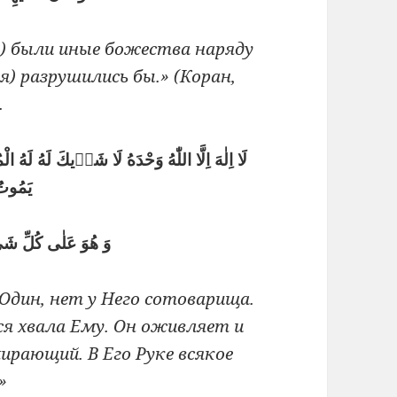
ле) были иные божества наряду
я) разрушились бы.» (Коран,
.
لَا اِلٰهَ اِلَّا اللّٰهُ وَحْدَهُ لَا شَرٖيكَ لَهُ لَهُ
يَمُوتُ 
وَ هُوَ عَلٰى كُلِّ شَىْءٍ قَدٖيرٌ وَ اِلَيْهِ الْمَصٖيرُ
Один, нет у Него сотоварища.
ся хвала Ему. Он оживляет и
рающий. В Его Руке всякое
»