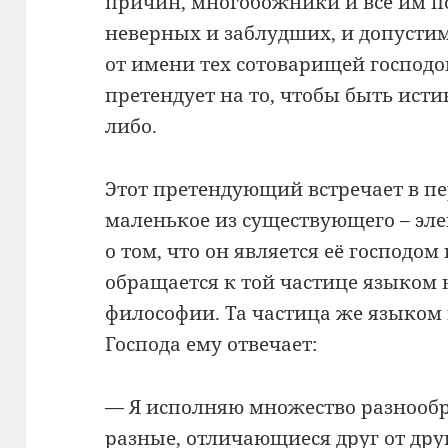
причин, многобожники и все им п
неверных и заблудших, и допустим
от имени тех сотоварищей господо
претендует на то, чтобы быть исти
либо.
Этот претендующий встречает в пе
маленькое из существующего – эл
о том, что он является её господо
обращается к той частице языком
философии. Та частица же языком
Господа ему отвечает:
— Я исполняю множество разнообр
разные, отличающиеся друг от друг