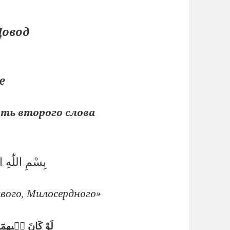
Довод
е
ть второго слова
بِسْمِ اللّٰهِ 
вого, Милосердного»
لَوْ كَانَ فٖيهِمَٓا اٰ