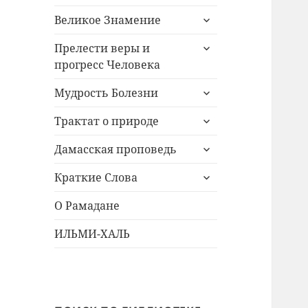
раскрыть
Великое Знамение
дочернее
раскрыть
меню
Прелести веры и
дочернее
прогресс Человека
меню
раскрыть
Мудрость Болезни
дочернее
раскрыть
меню
Трактат о природе
дочернее
раскрыть
меню
Дамасская проповедь
дочернее
раскрыть
меню
Краткие Слова
дочернее
меню
О Рамадане
ИЛЬМИ-ХАЛЬ