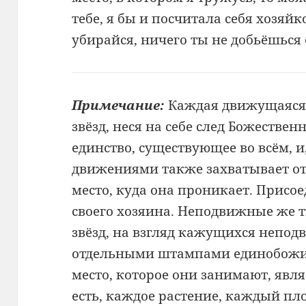
тебе, я бы и посчитала себя хозяйк
убирайся, ничего ты не добьёшься 
Примечание:
Каждая движущаяся м
звёзд, неся на себе след Божествен
единство, существующее во всём, и
движениями также захватывает от
место, куда она проникает. Присо
своего хозяина. Неподвижные же т
звёзд, на взгляд кажущихся непо
отдельными штампами единобожия
место, которое они занимают, явля
есть, каждое растение, каждый пл