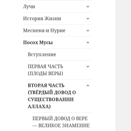
раскрыть
меню
Лучи
дочернее
раскрыть
меню
История Жизни
дочернее
раскрыть
меню
Месневи-и Нурие
дочернее
раскрыть
меню
Посох Мусы
дочернее
меню
Вступление
раскрыть
ПЕРВАЯ ЧАСТЬ
дочернее
(ПЛОДЫ ВЕРЫ)
меню
раскрыть
ВТОРАЯ ЧАСТЬ
дочернее
(ТВЁРДЫЙ ДОВОД О
меню
СУЩЕСТВОВАНИИ
АЛЛАХА)
ПЕРВЫЙ ДОВОД О ВЕРЕ
— ВЕЛИКОЕ ЗНАМЕНИЕ