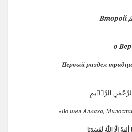
Второй 
о Вер
Первый раздел тридца
الرَّحْمٰنِ الرَّحٖيمِ
«Во имя Аллаха, Милости
لِهَةٌ اِلَّا اللّٰهُ لَفَسَدَتَا