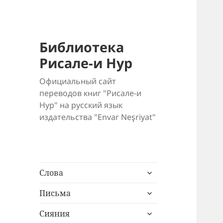
Библиотека
Рисале-и Нур
Официальный сайт
переводов книг "Рисале-и
Нур" на русский язык
издательства "Envar Neşriyat"
раскрыть
Слова
дочернее
раскрыть
меню
Письма
дочернее
раскрыть
меню
Сияния
дочернее