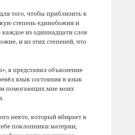
ля того, чтобы приблизить к
акую степень единобожия и
е каждое из одиннадцати слов
жие, и из этих степеней, что
а»
,
я представил объяснение
ревёл язык состояния в язык
бам помогающих мне моих
и.
ого некто, который вбирает в
 себе поклонники материи,