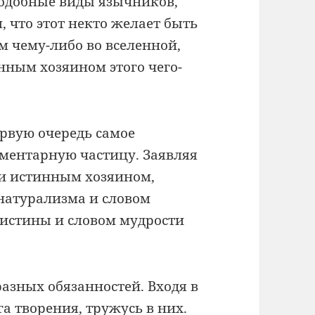
одобные виды язычников,
, что этот некто желает быть
м чему-либо во вселенной,
нным хозяином этого чего-
рвую очередь самое
ементарную частицу. Заявляя
м и истинным хозяином,
 натурализма и словом
 истины и словом мудрости
азных обязанностей. Входя в
а творения, тружусь в них.