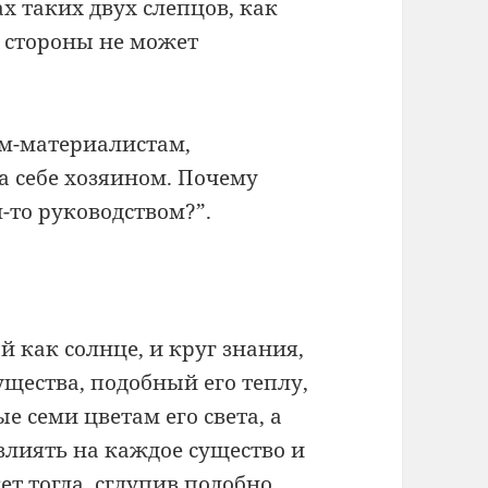
ах таких двух слепцов, как
й стороны не может
ам-материалистам,
ма себе хозяином. Почему
-то руководством?”.
 как солнце, и круг знания,
ущества, подобный его теплу,
 семи цветам его света, а
влиять на каждое существо и
ет тогда, сглупив подобно