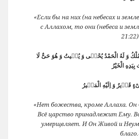
«Если бы на них (на небесах и зем
с Аллахом, то они (небеса и земл
21:22)
 الْمُلْكُ وَ لَهُ الْحَمْدُ يُحْيٖى وَ يُمٖيتُ وَ هُوَ حَىٌّ لَا
بِيَدِهِ الْخَيْرُ
«Нет божества, кроме Аллаха. Он 
Всё царство принадлежит Ему. В
умерщвляет. И Он Живой и Неуми
благо.