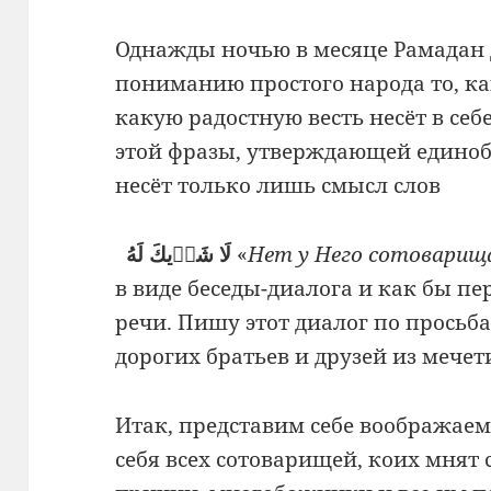
Однажды ночью в месяце Рамадан д
пониманию простого народа то, к
какую радостную весть несёт в себ
этой фразы, утверждающей единобо
несёт только лишь смысл слов
لَا شَرٖيكَ لَهُ
«
Нет у Него сотоварищ
в виде беседы-диалога и как бы пе
речи. Пишу этот диалог по прось
дорогих братьев и друзей из мечет
Итак, представим себе воображаем
себя всех сотоварищей, коих мнят