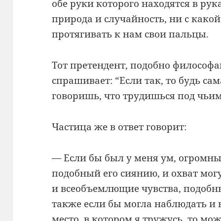
обе руки которого находятся в рук
природа и случайность, ни с како
протягивать к нам свои пальцы.
Тот претендент, подобно философ
спрашивает: “Если так, то будь са
говоришь, что трудишься под чьим
Частица же в ответ говорит:
— Если бы был у меня ум, огромный
подобный его сиянию, и охват мог
и всеобъемлющие чувства, подобные
также если бы могла наблюдать и 
место, в котором я тружусь, то мож