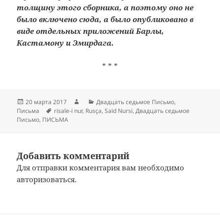
толщину этого сборника, а поэтому оно не
было включено сюда, а было опубликовано в
виде отдельных приложений Барлы,
Кастамону и Эмирдага.
* * *
Опубликовано
Автор
Рубрики
20 марта 2017
Двадцать седьмое Письмо
,
Метки
Письма
risale-i nur
,
Rusça
,
Said Nursi
,
Двадцать седьмое
Письмо
,
ПИСЬМА
Добавить комментарий
Для отправки комментария вам необходимо
авторизоваться
.
Навигация