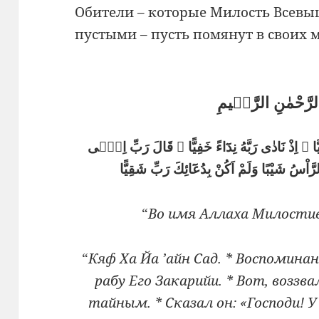
Обители – которые Милость Всевы
пустыми – пусть помянут в своих 
الرَّحْمٰنِ الرَّحٖيمِ
َا ۞ اِذْ نَادٰى رَبَّهُ نِدَٓاءً خَفِيًّا ۞ قَالَ رَبِّ اِنّٖى
سُ شَيْبًا وَلَمْ اَكُنْ بِدُعَٓائِكَ رَبِّ شَقِيًّا
“
Во имя Аллаха Милостив
“
Кяф Ха Йа ’айн Сад. * Воспомина
рабу Его Закарийи. * Вот, воззва
тайным. * Сказал он: «Господи! У