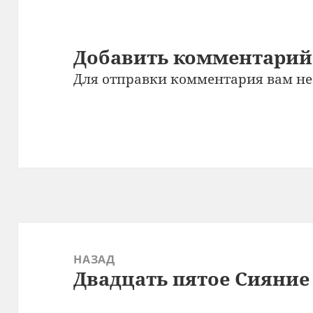
Добавить комментарий
Для отправки комментария вам н
Навигация
по
НАЗАД
Двадцать пятое Сияние
записям
Предыдущая
запись: