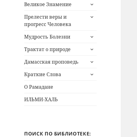
раскрыть
Великое Знамение
дочернее
раскрыть
меню
Прелести веры и
дочернее
прогресс Человека
меню
раскрыть
Мудрость Болезни
дочернее
раскрыть
меню
Трактат о природе
дочернее
раскрыть
меню
Дамасская проповедь
дочернее
раскрыть
меню
Краткие Слова
дочернее
меню
О Рамадане
ИЛЬМИ-ХАЛЬ
ПОИСК ПО БИБЛИОТЕКЕ: