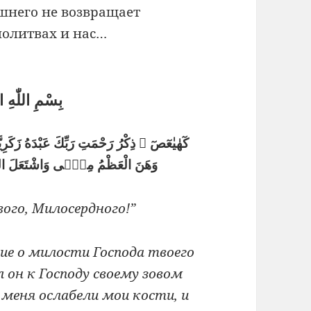
шнего не возвращает
молитвах и нас…
بِسْمِ اللّٰهِ 
كٓهٰيٰعٓصٓ ۞ ذِكْرُ رَحْمَتِ رَبِّكَ عَبْدَهُ زَكَرِيّ
وَهَنَ الْعَظْمُ مِنّٖى وَاشْتَعَلَ الرَّاْ
ого, Милосердного!”
ние о милости Господа твоего
л он к Господу своему зовом
 меня ослабели мои кости, и