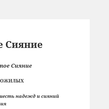
е Сияние
тое Сияние
 ПОЖИЛЫХ
шесть надежд и сияний
ия