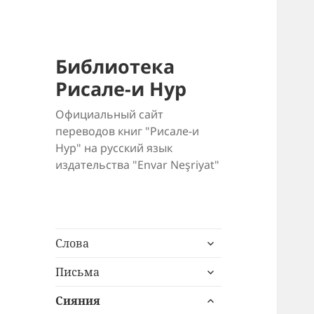
Библиотека
Рисале-и Нур
Официальный сайт
переводов книг "Рисале-и
Нур" на русский язык
издательства "Envar Neşriyat"
раскрыть
Слова
дочернее
раскрыть
меню
Письма
дочернее
раскрыть
меню
Сияния
дочернее