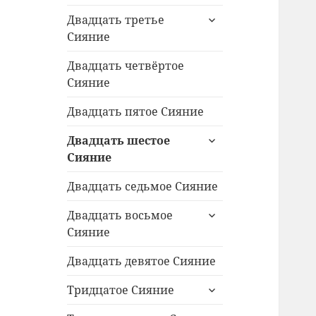
раскрыть
Двадцать третье
дочернее
Сияние
меню
Двадцать четвёртое
Сияние
Двадцать пятое Сияние
раскрыть
Двадцать шестое
дочернее
Сияние
меню
Двадцать седьмое Сияние
раскрыть
Двадцать восьмое
дочернее
Сияние
меню
Двадцать девятое Сияние
раскрыть
Тридцатое Сияние
дочернее