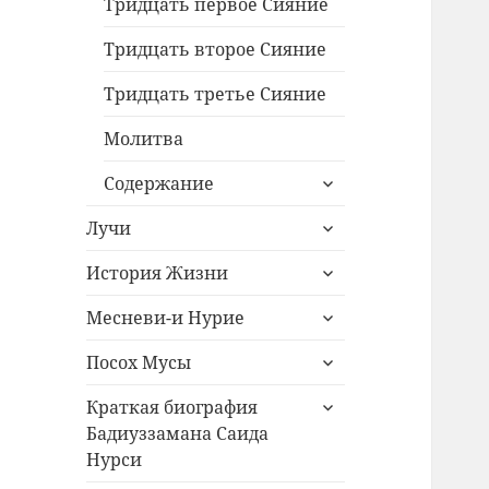
меню
Тридцать первое Сияние
Тридцать второе Сияние
Тридцать третье Сияние
Молитва
раскрыть
Содержание
дочернее
раскрыть
меню
Лучи
дочернее
раскрыть
меню
История Жизни
дочернее
раскрыть
меню
Месневи-и Нурие
дочернее
раскрыть
меню
Посох Мусы
дочернее
раскрыть
меню
Краткая биография
дочернее
Бадиуззамана Саида
меню
Нурси