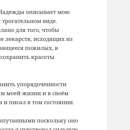
Надежды описывает мою
и трогательном виде.
елано для того, чтобы
е лекарств, исходящих из
сающееся пожилых, в
 сохранить красоты
анить упорядоченности
ям моей жизни и в своём
 и писал в том состоянии.
апутанными поскольку оно
когда я чувствовал сильную