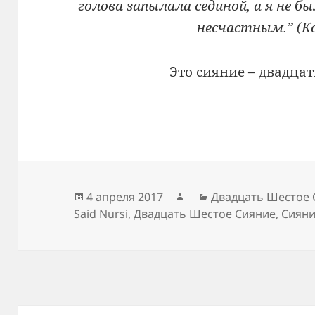
голова запылала сединой, а я не был
несчастным.” (Кор
Это сияние – двадцат
Опубликовано
Автор
Рубрики
4 апреля 2017
Двадцать Шестое 
Said Nursi
,
Двадцать Шестое Сияние
,
Сиян