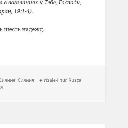
 в воззваниях к Тебе, Господи,
ан, 19:1-4).
ь шесть надежд.
Метки
Сияние
,
Сияния
risale-i nur
,
Rusça
,
ия