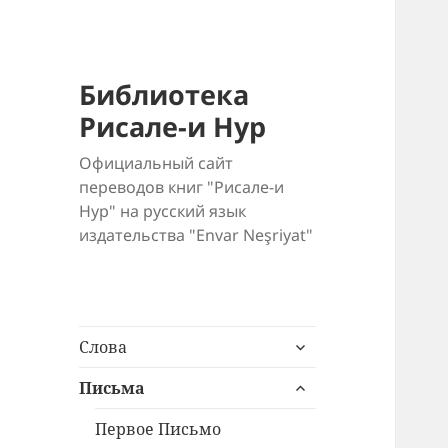
Библиотека
Рисале-и Нур
Официальный сайт
переводов книг "Рисале-и
Нур" на русский язык
издательства "Envar Neşriyat"
раскрыть
Слова
дочернее
раскрыть
меню
Письма
дочернее
меню
Первое Письмо