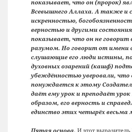
показывает, что он (пророк) я
Всевышнего Аллаха. А также и с
искренностью, богобоязненност
верностью и другими состояни
показывает, что он не говорит 
разумом. Но говорит от имени с
слушающие его люди истины, по
духовных озарений (кашф) подтв
убеждённостью уверовали, что о
понуждается к этому Создател
даёт ему урок и преподаёт урок
образом, его верность и справе
единство этих четырёх весьма 
Пятая основа.
И этот выразитель