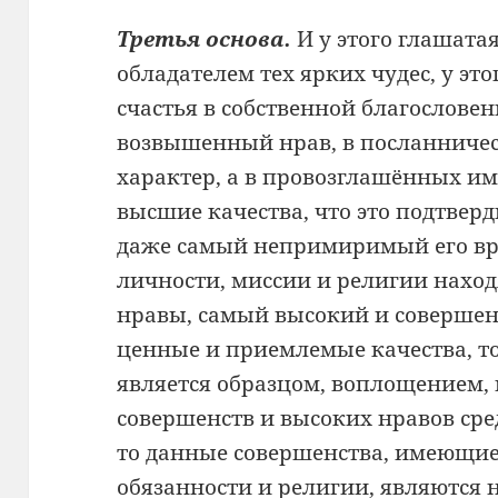
Третья основа.
И у этого глашат
обладателем тех ярких чудес, у эт
счастья в собственной благослове
возвышенный нрав, в посланничес
характер, а в провозглашённых им
высшие качества, что это подтвер
даже самый непримиримый его враг
личности, миссии и религии нахо
нравы, самый высокий и соверше
ценные и приемлемые качества, то
является образцом, воплощением,
совершенств и высоких нравов сред
то данные совершенства, имеющиес
обязанности и религии, являются 