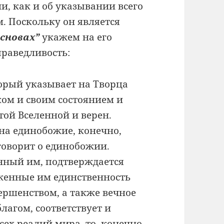
и, как и об указывании всего
м. Поскольку он является
сновах”
укажем на его
праведливость:
торый указывает на Творца
ком и своим состоянием и
той Вселенной и верен.
 на единобожие, конечно,
говорит о единобожии.
анный им, подтверждается
оженные им единственность
ершенством, а также вечное
лагом, соответствует и
сех реалий мира, то, конечно,