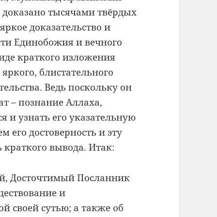
о доказано тысячами твёрдых
 яркое доказательство и
ти Единобожия и вечного
виде краткого изложения
 яркого, блистательного
тельства. Ведь поскольку он
ат – познание Аллаха,
я и узнать его указательную
м его достоверность и эту
 краткого вывода. Итак:
ной, Досточтимый Посланник
ществование и
й своей сутью; а также об