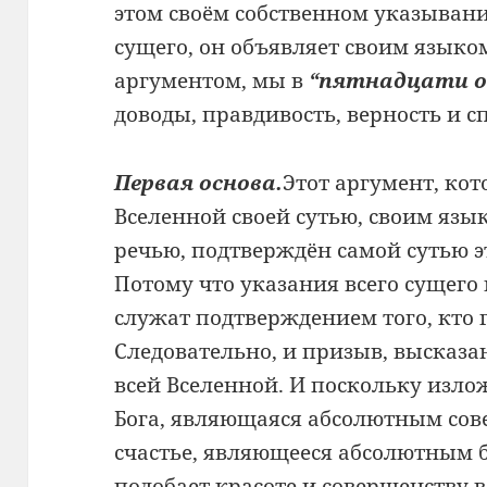
этом своём собственном указывани
сущего, он объявляет своим языко
аргументом, мы в
“пятнадцати о
доводы, правдивость, верность и с
Первая основа.
Этот аргумент, ко
Вселенной своей сутью, своим язы
речью, подтверждён самой сутью э
Потому что указания всего сущего
служат подтверждением того, кто 
Следовательно, и призыв, высказ
всей Вселенной. И поскольку изл
Бога, являющаяся абсолютным сов
счастье, являющееся абсолютным б
подобает красоте и совершенству в