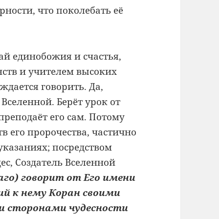
рности, что поколебать её
ай единобожия и счастья,
ств и учителем высоких
уждается говорить. Да,
Вселенной. Берёт урок от
 преподаёт его сам. Потому
тв его пророчества, частично
казаниях; посредством
дес, Создатель Вселенной
аго) говорит от Его имени
ий к нему Коран своими
и сторонами чудесности