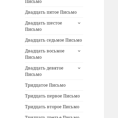
Письмо
меню
Двадцать пятое Письмо
раскрыть
Двадцать шестое
дочернее
Письмо
меню
Двадцать седьмое Письмо
раскрыть
Двадцать восьмое
дочернее
Письмо
меню
раскрыть
Двадцать девятое
дочернее
Письмо
меню
Тридцатое Письмо
Тридцать первое Письмо
Тридцать второе Письмо
Тридцать третье Письмо