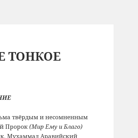
Е ТОНКОЕ
НИЕ
сьма твёрдым и несомненным
ый Пророк
(Мир Ему и Благо)
ак, Мухаммад Аравийский