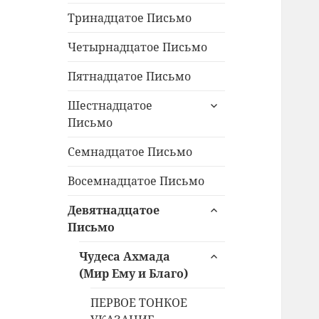
Тринадцатое Письмо
Четырнадцатое Письмо
Пятнадцатое Письмо
раскрыть
Шестнадцатое
дочернее
Письмо
меню
Семнадцатое Письмо
Восемнадцатое Письмо
раскрыть
Девятнадцатое
дочернее
Письмо
меню
раскрыть
Чудеса Ахмада
дочернее
(Мир Ему и Благо)
меню
ПЕРВОЕ ТОНКОЕ