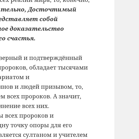
ательно, Досточтимый
редставляет собой
ное доказательство
го счастья.
т верный и подтверждённый
 пророков, обладает тысячами
ариатом и
нов и людей призывом, то,
м всех пророков. А значит,
инение всех них.
ы всех пророков и
дну точку опоры для его
является султаном и учителем