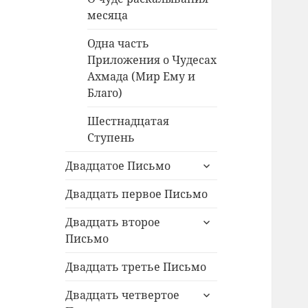
месяца
Одна часть
Приложения о Чудесах
Ахмада (Мир Ему и
Благо)
Шестнадцатая
Ступень
раскрыть
Двадцатое Письмо
дочернее
меню
Двадцать первое Письмо
раскрыть
Двадцать второе
дочернее
Письмо
меню
Двадцать третье Письмо
раскрыть
Двадцать четвертое
дочернее