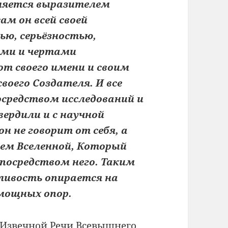
вляется выразителем
ам он всей своей
ью, серьёзностью,
ями и чертами
от своего имени и своим
воего Создателя. И все
средством исследований и
ердили и с научной
н не говорит от себя, а
ем Вселенной, Который
 посредством него. Таким
дливость опирается на
мощных опор.
 Извечной Речи Всевышнего