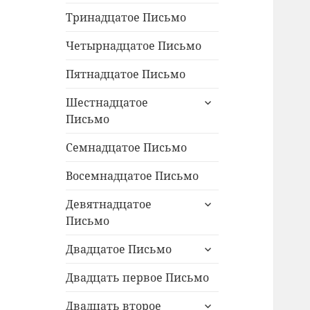
Тринадцатое Письмо
Четырнадцатое Письмо
Пятнадцатое Письмо
раскрыть
Шестнадцатое
дочернее
Письмо
меню
Семнадцатое Письмо
Восемнадцатое Письмо
раскрыть
Девятнадцатое
дочернее
Письмо
меню
раскрыть
Двадцатое Письмо
дочернее
меню
Двадцать первое Письмо
раскрыть
Двадцать второе