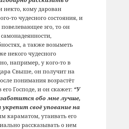
и некто, кому дарован
ого-то чудесного состояния, и
я повелевающее эго, то он
 самонадеянности,
обностях, а также возыметь
же некого чудесного
но, например, у кого-то в
 дара Свыше, он получит на
 после понимания возрастёт
в его Господе, и он скажет:
“У
заботится обо мне лучше,
м укрепит своё упование на
ым караматом, утаивать его
циально рассказывать о нем