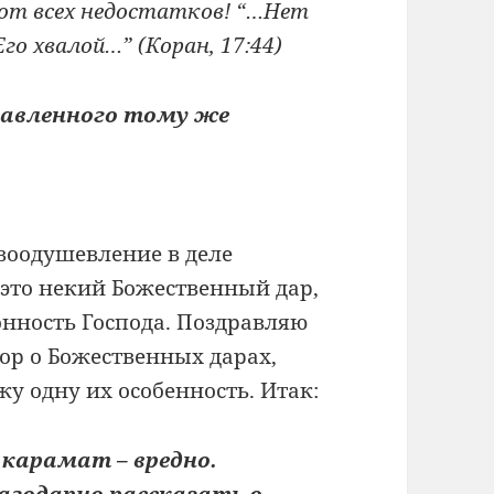
 от всех недостатков! “…Нет
го хвалой…” (Коран, 17:44)
равленного тому же
 воодушевление в деле
 это некий Божественный дар,
онность Господа. Поздравляю
овор о Божественных дарах,
у одну их особенность. Итак:
карамат – вредно.
агодарно рассказать о