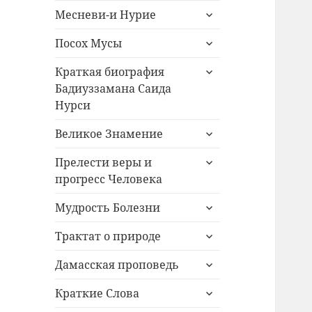
раскрыть
меню
Месневи-и Нурие
дочернее
раскрыть
меню
Посох Мусы
дочернее
раскрыть
меню
Краткая биография
дочернее
Бадиуззамана Саида
меню
Нурси
раскрыть
Великое Знамение
дочернее
раскрыть
меню
Прелести веры и
дочернее
прогресс Человека
меню
раскрыть
Мудрость Болезни
дочернее
раскрыть
меню
Трактат о природе
дочернее
раскрыть
меню
Дамасская проповедь
дочернее
раскрыть
меню
Краткие Слова
дочернее