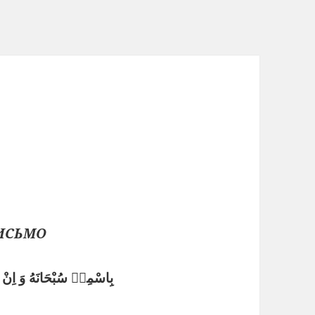
ПИСЬМО
بِاسْمِهٖ سُبْحَانَهُ وَ اِنْ م