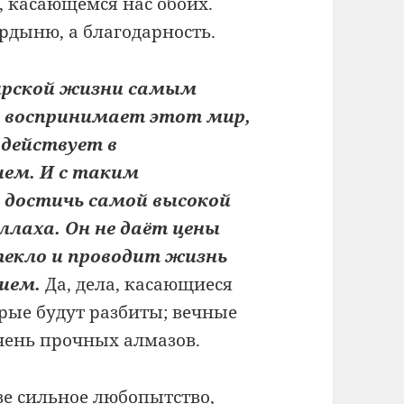
, касающемся нас обоих.
ордыню, а благодарность.
ирской жизни самым
 воспринимает этот мир,
 действует в
ем. И с таким
достичь самой высокой
ллаха. Он не даёт цены
текло и проводит жизнь
ием.
Да, дела, касающиеся
орые будут разбиты; вечные
чень прочных алмазов.
ве сильное любопытство,