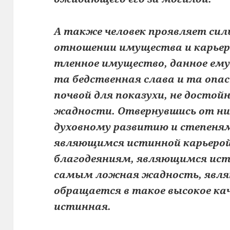
А также человек проявляет си
отношении имущества и карьер
тленное имущество, данное ему 
та бедственная слава и та опа
почвой для показухи, не достой
жадности. Отвернувшись от них
духовному развитию и степеням
являющимся истинной карьерой
благодеяниям, являющимся ис
самым ложная жадность, явля
обращается в такое высокое ка
истинная.