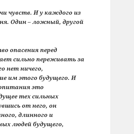
и чувств. И у каждого из
овня. Один – ложный, другой
во опасения перед
нает сильно переживать за
го нет ничего,
е им этого будущего. И
ропитания это
дущее тех сильных
вшись от него, он
ного, длинного и
ных людей будущего,