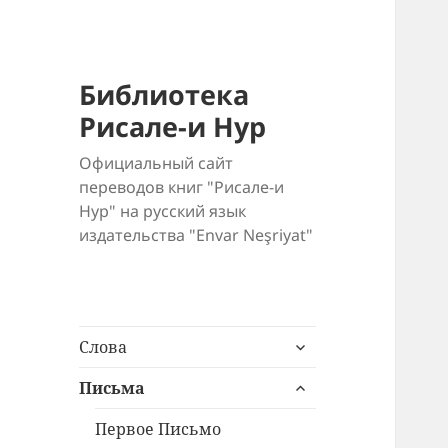
Библиотека
Рисале-и Нур
Официальный сайт
переводов книг "Рисале-и
Нур" на русский язык
издательства "Envar Neşriyat"
раскрыть
Слова
дочернее
раскрыть
меню
Письма
дочернее
меню
Первое Письмо