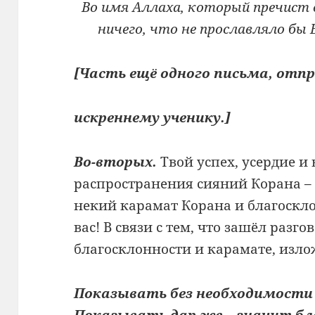
Во имя Аллаха, который пречист
ничего, что не прославляло бы Е
[Часть ещё одного письма, отп
искреннему ученику.]
Во-вторых.
Твой успех, усердие и
распространения сияний Корана –
некий карамат Корана и благоскл
вас! В связи с тем, что зашёл разг
благосклонности и карамате, излож
Показывать без необходимости 
Показывать дар же – значит бл