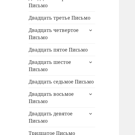
дочернее
Письмо
меню
Двадцать третье Письмо
раскрыть
Двадцать четвертое
дочернее
Письмо
меню
Двадцать пятое Письмо
раскрыть
Двадцать шестое
дочернее
Письмо
меню
Двадцать седьмое Письмо
раскрыть
Двадцать восьмое
дочернее
Письмо
меню
раскрыть
Двадцать девятое
дочернее
Письмо
меню
Тридцатое Письмо