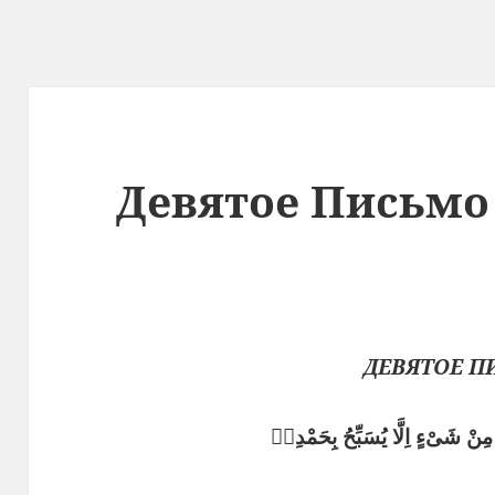
Девятое Письмо
ДЕВЯТОЕ 
ِنْ شَىْءٍ اِلَّا يُسَبِّحُ بِحَمْدِهٖ