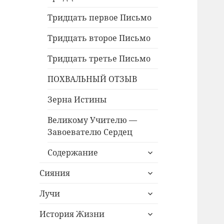
Тридцать первое Письмо
Тридцать второе Письмо
Тридцать третье Письмо
ПОХВАЛЬНЫЙ ОТЗЫВ
Зерна Истины
Великому Учителю —
Завоевателю Сердец
раскрыть
Содержание
дочернее
раскрыть
меню
Сияния
дочернее
раскрыть
меню
Лучи
дочернее
раскрыть
меню
История Жизни
дочернее