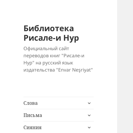
Библиотека
Рисале-и Нур
Официальный сайт
переводов книг "Рисале-и
Нур" на русский язык
издательства "Envar Neşriyat"
раскрыть
Слова
дочернее
раскрыть
меню
Письма
дочернее
раскрыть
меню
Сияния
дочернее