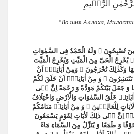
لرَّحْمٰنِ الرَّحٖيمِ
“
Во имя Аллаха, Милостив
َ تُصْبِحُونَ ۞ وَلَهُ الْحَمْدُ فِى السَّمٰوَاتِ
ُخْرِجُ الْحَىَّ مِنَ الْمَيِّتِ وَيُخْرِجُ الْمَيِّتَ
تِهَا وَكَذٰلِكَ تُخْرَجُونَ ۞ وَمِنْ اٰيَاتِهٖٓ اَنْ
َرٌ تَنْتَشِرُونَ ۞ وَ مِنْ اٰيَاتِهٖٓ اَنْ خَلَقَ لَكُمْ
ْهَا وَ جَعَلَ بَيْنَكُمْ مَوَدَّةً وَ رَحْمَةً اِنَّ فٖى
ْ اٰيَاتِهٖ خَلْقُ السَّمٰوَاتِ وَالْاَرْضِ وَاخْتِلَافُ
لَاٰيَاتٍ لِلْعَالِمٖينَ ۞ وَ مِنْ اٰيَاتِهٖ مَنَامُكُمْ
َضْلِهٖ اِنَّ فٖى ذٰلِكَ لَاٰيَاتٍ لِقَوْمٍ يَسْمَعُونَ
۞ ا وَ طَمَعًا وَ يُنَزِّلُ مِنَ السَّمَٓاءِ مَٓاءً