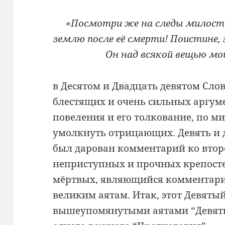
«Посмотри же на следы милост
землю после её смерти! Поистине
Он над всякой вещью мощ
в Десятом и Двадцать девятом Сло
блестящих и очень сильных аргуме
повеления и его толкование, по ми
умолкнуть отрицающих. Девять и де
был дарован комментарий ко второ
неприступных и прочных крепосте
мёртвых, являющийся комментари
великим аятам. Итак, этот Девяты
вышеупомянутыми аятами “Девят