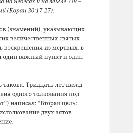
на небесах и на земле. Он –
 (Коран 30:17-27).
тов (знамений), указывающих
этих величественных святых
ь воскрешения из мёртвых, в
ен один важный пункт и один
 такова. Тридцать лет назад
вия одного толкования под
”) написал: “Вторая цель:
 истолкование двух аятов
ение.