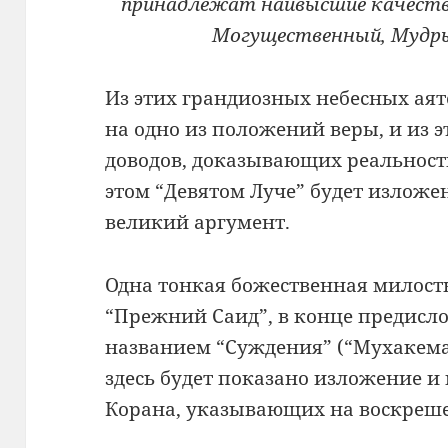
принадлежат наивысшие качества 
Могущественный, Мудрый
Из этих грандиозных небесных ая
на одно из положений веры, и из 
доводов, доказывающих реальност
этом “Девятом Луче” будет излож
великий аргумент.
Одна тонкая божественная милость
“Прежний Саид”, в конце предисло
названием “Суждения” (“Мухакемат
здесь будет показано изложение и
Корана, указывающих на воскреш