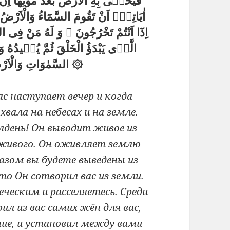
فَيُحْيٖى بِهِ الْاَرْضَ بَعْدَ مَوْتِهَٓا اِن
اٰيَاتِهٖٓ اَنْ تَقُومَ السَّمَٓاءُ وَالْاَرْضُ 
اِذَٓا اَنْتُمْ تَخْرُجُونَ ۞ وَ لَهُ مَنْ فِى ا
الَّذٖى يَبْدَؤُ الْخَلْقَ ثُمَّ يُعٖيدُهُ وَ 
السَّمٰوَاتِ وَالْاَرْضِ وَهُوَ الْعَزٖيزُ الْحَكٖيمُ ۞
ас наступает вечер и когда
ала на небесах и на земле.
олдень! Он выводит живое из
 живого. Он оживляет землю
азом вы будете выведены из
то Он сотворил вас из земли.
ческим и расселяетесь. Среди
ил из вас самих жён для вас,
ние, и установил между вами