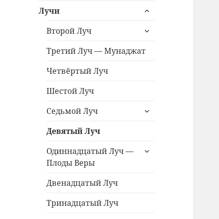
раскрыть
меню
Лучи
дочернее
раскрыть
меню
Второй Луч
дочернее
меню
Третий Луч — Мунаджат
Четвёртый Луч
Шестой Луч
раскрыть
Седьмой Луч
дочернее
меню
Девятый Луч
раскрыть
Одиннадцатый Луч —
дочернее
Плоды Веры
меню
Двенадцатый Луч
Тринадцатый Луч