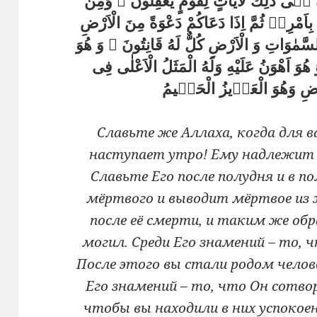
َّ فٖى ذٰلِكَ لَاٰيَاتٍ لِقَوْمٍ يَعْقِلُونَ ۞ وَمِنْ
بِاَمْرِهٖ ثُمَّ اِذَا دَعَاكُمْ دَعْوَةً مِنَ الْاَرْضِ
لسَّمٰوَاتِ وَ الْاَرْضِ كُلٌّ لَهُ قَانِتُونَ ۞ وَ هُوَ
هُوَ اَهْوَنُ عَلَيْهِ وَلَهُ الْمَثَلُ الْاَعْلٰى فِى
Славьте же Аллаха, когда для в
наступает утро! Ему надлежит хв
Славьте Его после полудня и в п
мёртвого и выводит мёртвое из
после её смерти, и таким же обр
могил. Среди Его знамений – то, ч
После этого вы стали родом челове
Его знамений – то, что Он сотвор
чтобы вы находили в них успокое