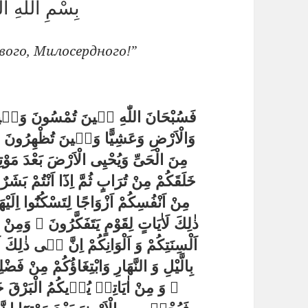
بِسْمِ اللّٰهِ ا
ого, Милосердного!”
فَسُبْحَانَ اللّٰهِ حٖينَ تُمْسُونَ وَحٖين
وَالْاَرْضِ وَعَشِيًّا وَحٖينَ تُظْهِرُونَ ۞ ي
مِنَ الْحَىِّ وَيُحْيِى الْاَرْضَ بَعْدَ مَوْ
خَلَقَكُمْ مِنْ تُرَابٍ ثُمَّ اِذَٓا اَنْتُمْ بَش
مِنْ اَنْفُسِكُمْ اَزْوَاجًا لِتَسْكُنُٓوا اِلَي
ذٰلِكَ لَاٰيَاتٍ لِقَوْمٍ يَتَفَكَّرُونَ ۞ وَمِن
اَلْسِنَتِكُمْ وَ اَلْوَانِكُمْ اِنَّ فٖى ذٰلِكَ 
بِالَّيْلِ وَ النَّهَارِ وَابْتِغَاؤُكُمْ مِنْ ف
وَ مِنْ اٰيَاتِهٖ يُرٖيكُمُ الْبَرْقَ خَوْفً