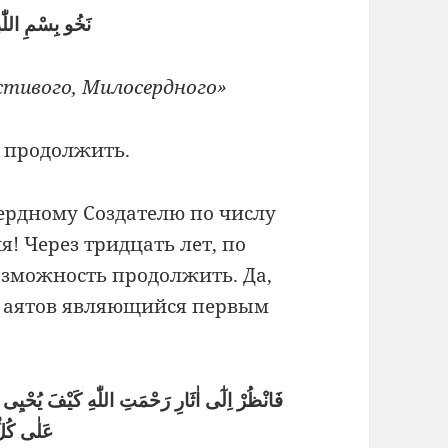
نَخُو بِسْمِ اللّٰ
стивого, Милосердного»
г продолжить.
сердному Создателю по числу
! Через тридцать лет, по
озможность продолжить. Да,
ух аятов являющийся первым
عَلٰى كُل