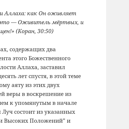
и Аллаха: как Он оживляет
, это — Оживитель мёртвых, и
ен!» (Коран, 30:50)
вах, содержащих два
нта этого Божественного
лости Аллаха, заставил
сять лет спустя, в этой теме
му аяту из этих двух
й веры в воскрешение из
ем к упомянутым в начале
й Луч состоит из указанных
и Высоких Положений” и