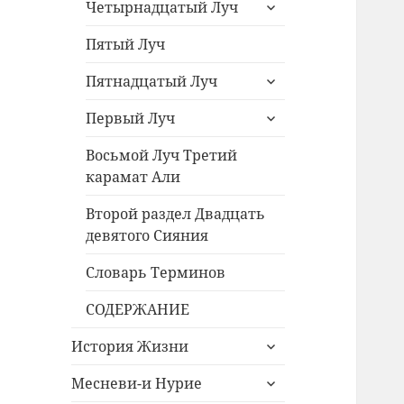
раскрыть
Четырнадцатый Луч
дочернее
меню
Пятый Луч
раскрыть
Пятнадцатый Луч
дочернее
раскрыть
меню
Первый Луч
дочернее
меню
Восьмой Луч Третий
карамат Али
Второй раздел Двадцать
девятого Сияния
Словарь Терминов
СОДЕРЖАНИЕ
раскрыть
История Жизни
дочернее
раскрыть
меню
Месневи-и Нурие
дочернее