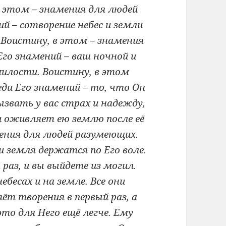
в этом – знамения для людей
 – сотворение небес и земли
 Воистину, в этом – знамения
го знамений – ваш ночной и
милости. Воистину, в этом
ди Его знамений – то, что Он
звать у вас страх и надежду,
и оживляет ею землю после её
ения для людей разумеющих.
и земля держатся по Его воле.
раз, и вы выйдете из могил.
бесах и на земле. Все они
ёт творения в первый раз, а
это для Него ещё легче. Ему