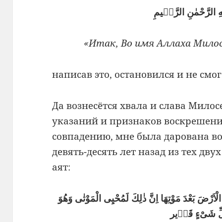
هِ الرَّحْمٰنِ الرَّحٖيمِ
«Итак, Во имя Аллаха Мило
написав это, остано­вился и не смо
Да вознесётся хвала и слава Мило
указаний и признаков воскрешения
совпадению, мне была дарована в
девять-десять лет назад из тех дв
аят:
فَانْظُرْ اِلٰٓى اٰثَارِ رَحْمَتِ اللّٰهِ كَيْفَ يُحْيِى الْاَرْضَ بَعْدَ مَوْتِهَا اِنَّ ذٰلِكَ لَمُحْيِى الْمَوْتٰى وَهُوَ
ِّ شَىْءٍ قَدٖير