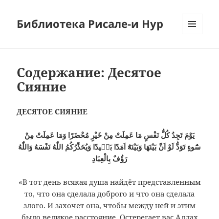
Библиотека Рисале-и Нур
МЕНЮ
И
ВИДЖЕТЫ
Содержание: Десятое
Сияние
ДЕСЯТОЕ СИЯНИЕ
يَوْمَ تَجِدُ كُلُّ نَفْسٍ مَا عَمِلَتْ مِنْ خَيْرٍ مُحْضَرًا وَمَا عَمِلَتْ مِنْ
سُٓوءٍ تَوَدُّ لَوْ اَنَّ بَيْنَهَا وَبَيْنَهُٓ اَمَدًا بَعٖيدًا وَيُحَذِّرُكُمُ اللّٰهُ نَفْسَهُ وَاللّٰهُ
رَؤُفٌ بِالْعِبَادِ
«В тот день всякая душа найдёт представленным
то, что она сделала доброго и что она сделала
злого. И захочет она, чтобы между ней и этим
было великое расстояние. Остерегает вас Аллах