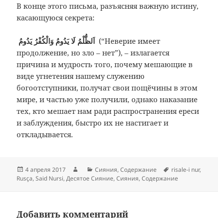
В конце этого письма, разъясняя важную истину,
касающуюся секрета:
اَلظُّلْمُ لَا يَدُومُ وَالْكُفْرُ يَدُومُ
(“Неверие имеет
продолжение, но зло – нет”), – излагается
причина и мудрость того, почему мешающие в
виде угнетения нашему служению
богоотступники, получат свои пощёчины в этом
мире, и частью уже получили, однако наказание
тех, кто мешает нам ради распространения ереси
и заблуждения, быстро их не настигает и
откладывается.
Опубликовано
Автор
Рубрики
Метки
4 апреля 2017
Сияния
,
Содержание
risale-i nur
,
Rusça
,
Said Nursi
,
Десятое Сияние
,
Сияния
,
Содержание
Добавить комментарий