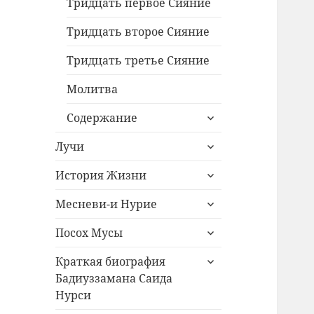
меню
Тридцать первое Сияние
Тридцать второе Сияние
Тридцать третье Сияние
Молитва
раскрыть
Содержание
дочернее
раскрыть
меню
Лучи
дочернее
раскрыть
меню
История Жизни
дочернее
раскрыть
меню
Месневи-и Нурие
дочернее
раскрыть
меню
Посох Мусы
дочернее
раскрыть
меню
Краткая биография
дочернее
Бадиуззамана Саида
меню
Нурси