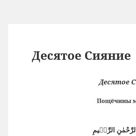
Десятое Сияние
Десятое 
Пощёчины 
الرَّحْمٰنِ الرَّحٖيمِ