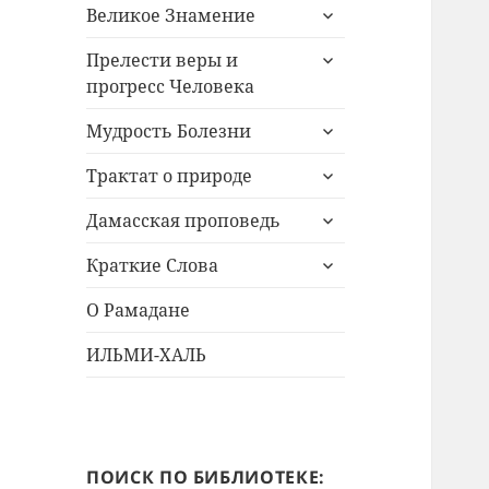
раскрыть
Великое Знамение
дочернее
раскрыть
меню
Прелести веры и
дочернее
прогресс Человека
меню
раскрыть
Мудрость Болезни
дочернее
раскрыть
меню
Трактат о природе
дочернее
раскрыть
меню
Дамасская проповедь
дочернее
раскрыть
меню
Краткие Слова
дочернее
меню
О Рамадане
ИЛЬМИ-ХАЛЬ
ПОИСК ПО БИБЛИОТЕКЕ: