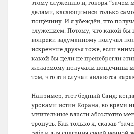
этому служению и, говоря “зачем 
делами, касающимися только самог
пощёчину. И я убеждён, что получ
служением. Потому, что какой бы 
вопреки задуманному получал по
искренние друзья тоже, если вним
какой бы цели не пренебрегли эт
желаемому получали пощёчины мил
том, что эти случаи являются кар
Например, этот бедный Саид: когда
уроками истин Корана, во время 
мнительные власти абсолютно меня
тронуть. Как только я, сказав “зач
себе и для спасения своей вечной