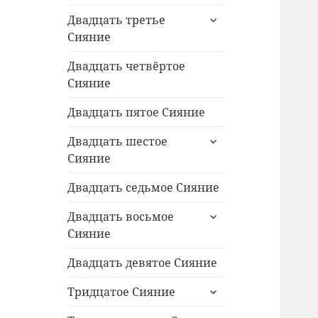
раскрыть
Двадцать третье
дочернее
Сияние
меню
Двадцать четвёртое
Сияние
Двадцать пятое Сияние
раскрыть
Двадцать шестое
дочернее
Сияние
меню
Двадцать седьмое Сияние
раскрыть
Двадцать восьмое
дочернее
Сияние
меню
Двадцать девятое Сияние
раскрыть
Тридцатое Сияние
дочернее