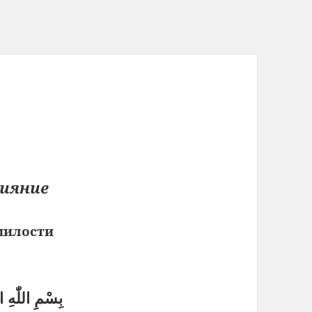
Сияние
милости
بِسْمِ اللّٰهِ 