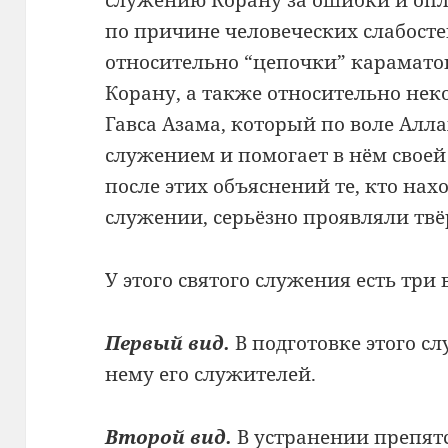
служению Корану за ошибки и оп
по причине человеческих слабосте
относительно “цепочки” карамат
Корану, а также относительно нек
Гавса Азама, который по воле Алла
служением и помогает в нём своей
после этих объяснений те, кто нахо
служении, серьёзно проявляли твё
У этого святого служения есть три
Первый вид.
В подготовке этого с
нему его служителей.
Второй вид.
В устранении препятст