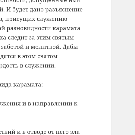
лошности, допущенные ими
й. И будет дано разъяснение
ов, присущих служению
ой разновидности карамата
ха следит за этим святым
 заботой и молитвой. Дабы
дятся в этом святом
рдость в служении.
 вида карамата:
лужения и в направлении к
вий и в отводе от него зла