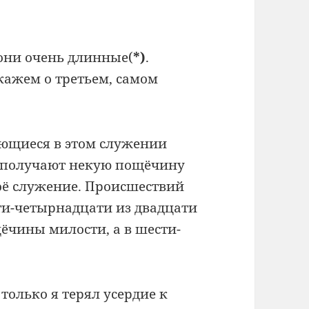
 они очень длинные
(
*
)
.
скажем о третьем, самом
ающиеся в этом служении
о получают некую пощёчину
воё служение. Происшествий
ати-четырнадцати из двадцати
ёчины милости, а в шести-
только я терял усердие к