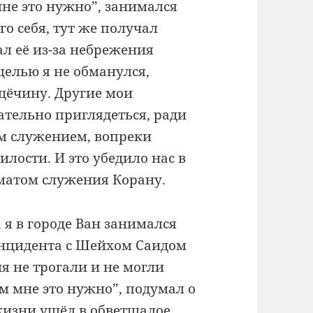
мне это нужно”, занимался
о себя, тут же получал
ал её из-за небрежения
целью я не обманулся,
щёчину. Другие мои
ательно приглядеться, ради
им служением, вопреки
ости. И это убедило нас в
аматом служения Корану.
 я в городе Ван занимался
инцидента с Шейхом Саидом
 не трогали и не могли
ем мне это нужно”, подумал о
 жизни ушёл в обветшалое,