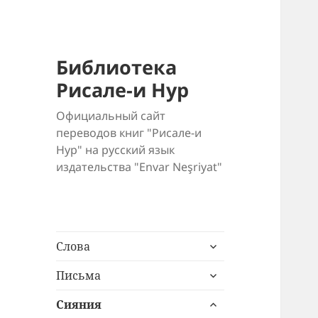
Библиотека
Рисале-и Нур
Официальный сайт
переводов книг "Рисале-и
Нур" на русский язык
издательства "Envar Neşriyat"
раскрыть
Слова
дочернее
раскрыть
меню
Письма
дочернее
раскрыть
меню
Сияния
дочернее