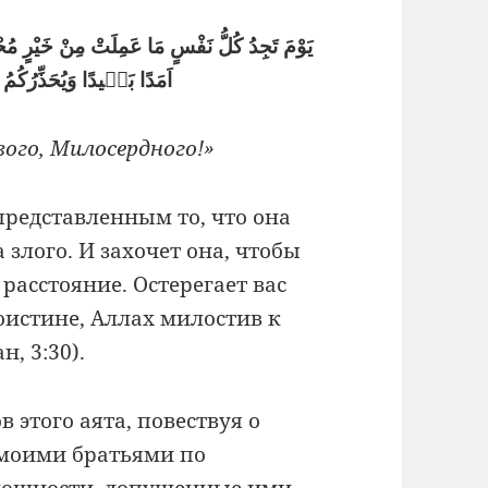
يَوْمَ تَجِدُ كُلُّ نَفْسٍ مَا عَمِلَتْ مِنْ خَيْرٍ مُحْضَرً
اَمَدًا بَعٖيدًا وَيُحَذِّرُكُمُ ا
ого, Милосердного!»
представленным то, что она
 злого. И захочет она, чтобы
расстояние. Остерегает вас
поистине, Аллах милостив к
н, 3:30).
в этого аята, повествуя о
моими братьями по