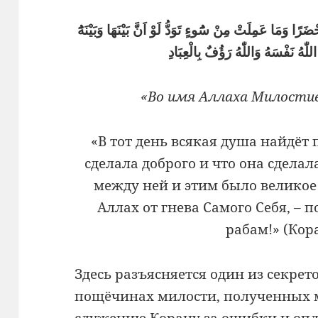
ا وَمَا عَمِلَتْ مِنْ سُٓوءٍ تَوَدُّ لَوْ اَنَّ بَيْنَهَا وَبَيْنَهُٓ
للّٰهُ نَفْسَهُ وَاللّٰهُ رَؤُفٌ بِالْعِبَادِ
«Во имя Аллаха Милостив
«В тот день всякая душа найдёт 
сделала доброго и что она сделала
между ней и этим было великое 
Аллах от гнева Самого Себя, – 
рабам!» (Кора
Здесь разъясняется один из секрето
пощёчинах милости, полученных 