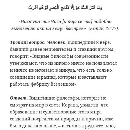
وَمَٓا اَمْرُ السَّاعَةِ اِلَّا كَلَمْحِ الْبَصَرِ اَوْ هُوَ اَقْرَبُ
«Наступление Часа [конца света] подобно
мгновению ока или еще быстрее.» (Коран, 16:77).
Третий вопрос.
Человек, пришедший к вере,
бывший ранее неприятелем и ставший другом,
говорит: «Видные философы современности
утверждают, что из ничего ничто не появляется
и ничто не исчезает в никуда, что есть только
соединение и распад, которые и заставляют
работать фабрику Вселенной».
Ответ
.
Виднейшие философы, которые не
смотрят на мир в свете Корана, увидели, что
образование и существование этого мира
созданий посредством природы и причин, как
было доказано выше, – весьма затруднительно,