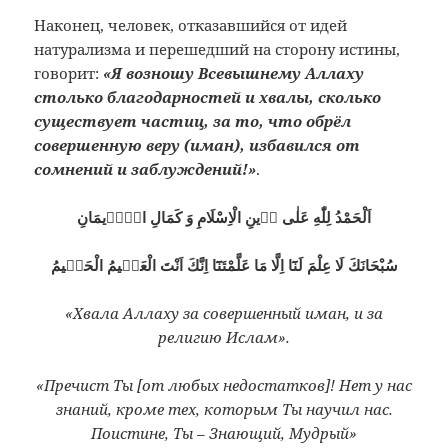
Наконец, человек, отказавшийся от идей
натурализма и перешедший на сторону истины,
говорит:
«Я возношу Всевышнему Аллаху
столько благодарностей и хвалы, сколько
существует частиц, за то, что обрёл
совершенную веру (иман), избавился от
сомнений и заблуждений!»
.
اَلْحَمْدُ لِلّٰهِ عَلٰى دٖينِ الْاِسْلَامِ وَ كَمَالِ الْاٖيمَانِ
سُبْحَانَكَ لَا عِلْمَ لَنَٓا اِلَّا مَا عَلَّمْتَنَٓا اِنَّكَ اَنْتَ الْعَلٖيمُ الْحَكٖيمُ
«Хвала Аллаху за совершенный иман, и за
религию Ислам».
«Пречист Ты [от любых недостатков]! Нет у нас
знаний, кроме тех, которым Ты научил нас.
Поистине, Ты – Знающий, Мудрый»