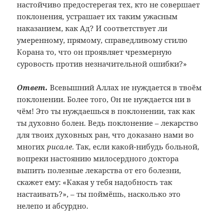
настойчиво предостерегая тех, кто не совершает
поклонения, устрашает их таким ужасным
наказанием, как Ад? И соответствует ли
умеренному, прямому, справедливому стилю
Корана то, что он проявляет чрезмерную
суровость против незначительной ошибки?»
Ответ.
Всевышний Аллах не нуждается в твоём
поклонении. Более того, Он не нуждается ни в
чём! Это ты нуждаешься в поклонении, так как
ты духовно болен. Ведь поклонение – лекарство
для твоих духовных ран, что доказано нами во
многих
рисале
. Так, если какой-нибудь больной,
вопреки настоянию милосердного доктора
выпить полезные лекарства от его болезни,
скажет ему: «Какая у тебя надобность так
настаивать?», – ты поймёшь, насколько это
нелепо и абсурдно.