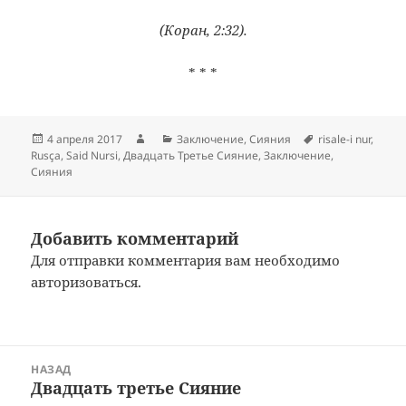
(Коран, 2:32).
* * *
Опубликовано
Автор
Рубрики
Метки
4 апреля 2017
Заключение
,
Сияния
risale-i nur
,
Rusça
,
Said Nursi
,
Двадцать Третье Сияние
,
Заключение
,
Сияния
Добавить комментарий
Для отправки комментария вам необходимо
авторизоваться
.
Навигация
НАЗАД
по
Двадцать третье Сияние
Предыдущая
записям