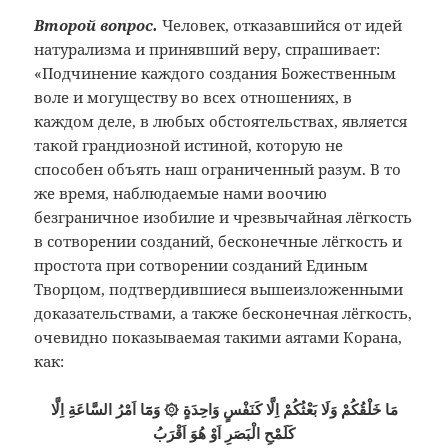
Второй вопрос.
Человек, отказавшийся от идей
натурализма и принявший веру, спрашивает:
«Подчинение каждого создания Божественным
воле и могуществу во всех отношениях, в
каждом деле, в любых обстоятельствах, является
такой грандиозной истиной, которую не
способен объять наш ограниченный разум. В то
же время, наблюдаемые нами воочию
безграничное изобилие и чрезвычайная лёгкость
в сотворении созданий, бесконечные лёгкость и
простота при сотворении созданий Единым
Творцом, подтвердившиеся вышеизложенными
доказательствами, а также бесконечная лёгкость,
очевидно показываемая такими аятами Корана,
как:
مَا خَلْقُكُمْ وَلَا بَعْثُكُمْ اِلَّا كَنَفْسٍ وَاحِدَةٍ ۞ وَمَٓا اَمْرُ السَّاعَةِ اِلَّا
كَلَمْحِ الْبَصَرِ اَوْ هُوَ اَقْرَبُ