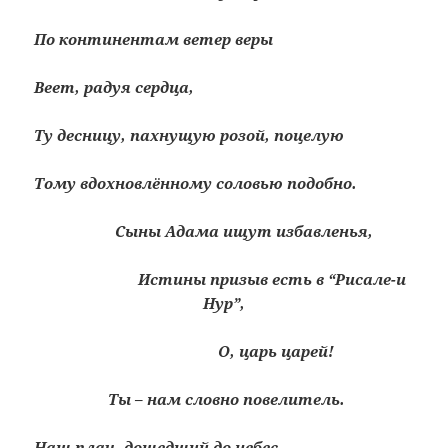
По континентам ветер веры
Веет, радуя сердца,
Ту десницу, пахнущую розой, поцелую
Тому вдохновлённому соловью подобно.
Сыны Адама ищут избавленья,
Истины призыв есть в “Рисале-и
Нур”,
О, царь царей!
Ты – нам словно повелитель.
Наш плач, дошедший до небес,