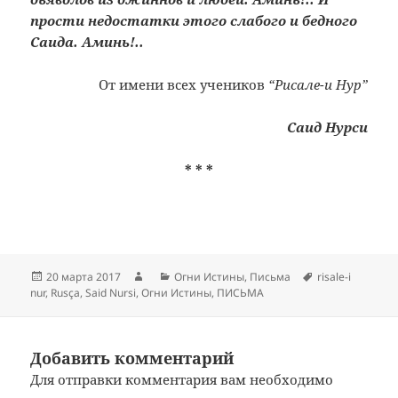
прости недостатки этого слабого и бедного
Саида. Аминь!..
От имени всех учеников
“Рисале-и Нур”
Саид Нурси
* * *
Опубликовано
Автор
Рубрики
Метки
20 марта 2017
Огни Истины
,
Письма
risale-i
nur
,
Rusça
,
Said Nursi
,
Огни Истины
,
ПИСЬМА
Добавить комментарий
Для отправки комментария вам необходимо