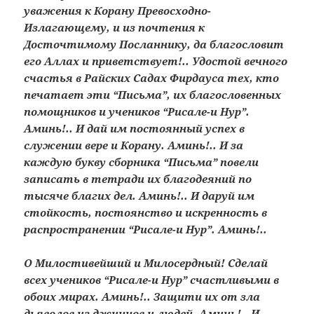
уважения к Корану Превосходно-
Излагающему, и из почтения к
Досточтимому Посланнику, да благословит
его Аллах и приветствует!.. Удостой вечного
счастья в Райских Садах Фирдауса тех, кто
печатает эти “Письма”, их благословенных
помощников и учеников “Рисале-и Нур”.
Аминь!.. И дай им постоянный успех в
служении вере и Корану. Аминь!.. И за
каждую букву сборника “Письма” повели
записать в тетради их благодеяний по
тысяче благих дел. Аминь!.. И даруй им
стойкость, постоянство и искренность в
распространении “Рисале-и Нур”. Аминь!..
О Милостивейший и Милосердный! Сделай
всех учеников “Рисале-и Нур” счастливыми в
обоих мирах. Аминь!.. Защити их от зла
дьяволов из джиннов и людей. Аминь!.. И