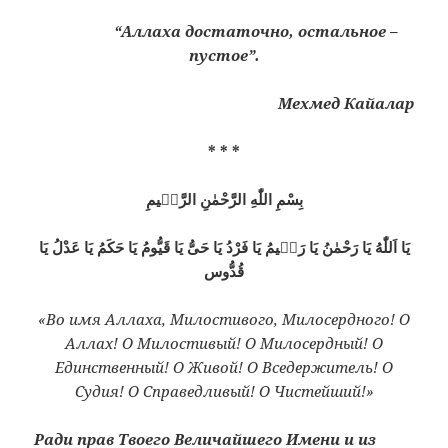
“Аллаха достаточно, остальное –
пустое”.
Мехмед Кайалар
* * *
بِسْمِ اللّٰهِ الرَّحْمٰنِ الرَّحٖيمِ
يَا اَللّٰهُ يَا رَحْمٰنُ يَا رَحٖيمُ يَا فَرْدُ يَا حَىُّ يَا قَيُّومُ يَا حَكَمُ يَا عَدْلُ يَا
قُدُّوس
«Во имя Аллаха, Милостивого, Милосердного! О
Аллах! О Милостивый! О Милосердный! О
Единственный! О Живой! О Вседержитель! О
Судия! О Справедливый! О Чистейший!»
Ради прав Твоего Величайшего Имени и из