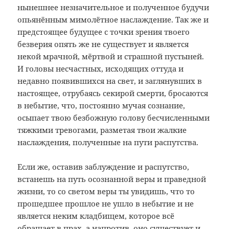
нынешнее незначительное и полученное будучи
опьянённым мимолётное наслаждение. Так же и
предстоящее будущее с точки зрения твоего
безверия опять же не существует и является
некой мрачной, мёртвой и страшной пустыней.
И головы несчастных, исходящих оттуда и
недавно появившихся на свет, и заглянувших в
настоящее, отрубаясь секирой смерти, бросаются
в небытие, что, постоянно мучая сознание,
осыпает твою безбожную голову бесчисленными
тяжкими тревогами, разметая твои жалкие
наслаждения, полученные на пути распутства.
Если же, оставив заблуждение и распутство,
встанешь на путь осознанной веры и праведной
жизни, то со светом веры ты увидишь, что то
прошедшее прошлое не ушло в небытие и не
является неким кладбищем, которое всё
обращает в прах, а напротив, оно существует и