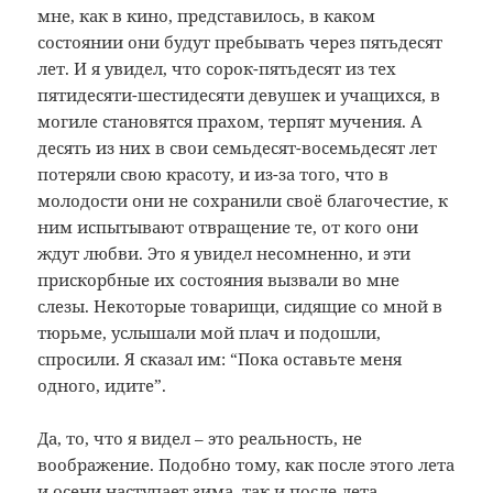
мне, как в кино, представилось, в каком
состоянии они будут пребывать через пятьдесят
лет. И я увидел, что сорок-пятьдесят из тех
пятидесяти-шестидесяти девушек и учащихся, в
могиле становятся прахом, терпят мучения. А
десять из них в свои семьдесят-восемьдесят лет
потеряли свою красоту, и из-за того, что в
молодости они не сохранили своё благочестие, к
ним испытывают отвращение те, от кого они
ждут любви. Это я увидел несомненно, и эти
прискорбные их состояния вызвали во мне
слезы. Некоторые товарищи, сидящие со мной в
тюрьме, услышали мой плач и подошли,
спросили. Я сказал им: “Пока оставьте меня
одного, идите”.
Да, то, что я видел – это реальность, не
воображение. Подобно тому, как после этого лета
и осени наступает зима, так и после лета