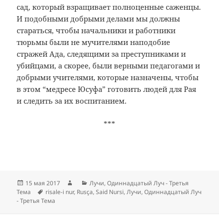
сад, который взращивает полноценные саженцы.
И подобными добрыми делами мы должны
стараться, чтобы начальники и работники
тюрьмы были не мучителями наподобие
стражей Ада, следящими за преступниками и
убийцами, а скорее, были верными педагогами и
добрыми учителями, которые назначены, чтобы
в этом “медресе Юсуфа” готовить людей для Рая
и следить за их воспитанием.
***
Опубликовано
Автор
Рубрики
15 мая 2017
Лучи
,
Одиннадцатый Луч - Третья
Метки
Тема
risale-i nur
,
Rusça
,
Said Nursi
,
Лучи
,
Одиннадцатый Луч
- Третья Тема