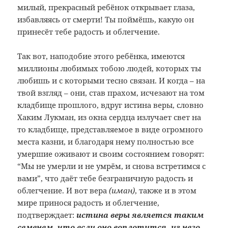
милый, прекрасный ребёнок открывает глаза,
избавляясь от смерти! Ты поймёшь, какую он
принесёт тебе радость и облегчение.
Так вот, наподобие этого ребёнка, имеются
миллионы любимых тобою людей, которых ты
любишь и с которыми тесно связан. И когда – на
твой взгляд – они, став прахом, исчезают на том
кладбище прошлого, вдруг истина веры, словно
Хаким Лукман, из окна сердца излучает свет на
то кладбище, представляемое в виде огромного
места казни, и благодаря нему полностью все
умершие оживают и своим состоянием говорят:
“Мы не умерли и не умрём, и снова встретимся с
вами”, что даёт тебе безграничную радость и
облегчение. И вот вера
(иман)
, также и в этом
мире принося радость и облегчение,
подтверждает:
истина веры является таким
семенем, что если оно воплотится, из него