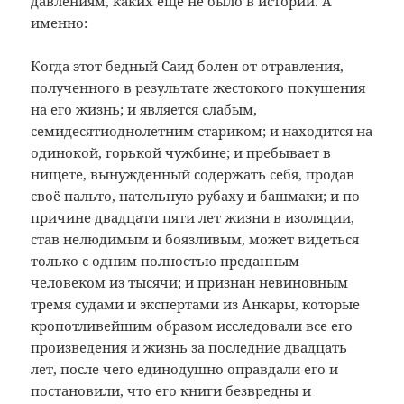
давлениям, каких ещё не было в истории. А
именно:
Когда этот бедный Саид болен от отравления,
полученного в результате жестокого покушения
на его жизнь; и является слабым,
семидесятиоднолетним стариком; и находится на
одинокой, горькой чужбине; и пребывает в
нищете, вынужденный содержать себя, продав
своё пальто, нательную рубаху и башмаки; и по
причине двадцати пяти лет жизни в изоляции,
став нелюдимым и боязливым, может видеться
только с одним полностью преданным
человеком из тысячи; и признан невиновным
тремя судами и экспертами из Анкары, которые
кропотливейшим образом исследовали все его
произведения и жизнь за последние двадцать
лет, после чего единодушно оправдали его и
постановили, что его книги безвредны и