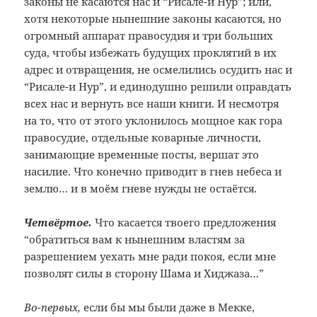
законы
не касаются нас и “Рисале-и Нур”; или,
хотя некоторые нынешние законы касаются,
но
огромный аппарат правосудия и три
больших
суда, чтобы избежать будущих
проклятий в их
адрес и отвращения, не
осмелились осудить нас и
“Рисале-и
Нур”, и единодушно решили оправдать
всех нас и вернуть все наши книги. И
несмотря
на то, что от этого уклонилось
мощное как гора
правосудие, отдельные
коварные личности,
занимающие временные
посты, вершат это
насилие. Что конечно
приводит в гнев небеса и
землю… и в
моём гневе нужды не остаётся.
Четвёртое.
Что касается твоего предложения
“обратиться вам к нынешним властям за
разрешением уехать мне ради покоя, если мне
позволят силы в сторону Шама и Хиджаза…”
Во-первых,
если бы мы были даже в Мекке,