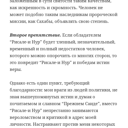
заложенным в сути святости таким качествам,
как искренность и скромность. Человек не
может подобно таким наследникам пророческой
миссии, как Сахабы, объявлять свою степень.
Второе препятствие.
Если обладателем
“Рисале-и Нур” будет тленный, незначительный,
временный и полный недостатков человек,
которого можно опорочить со многих сторон, то
это повредит “Рисале-и Нур” и победам истин
веры.
Однако есть один пункт, требующий
благодарности: мои враги из людей политики, не
зная вышеупомянутых истин и думая о
почитаемом и славном “Прежнем Саиде”, вместо
“Рисале-и Нур” непрестанно занимаются
вероломством и критикой в адрес моей
личности. Настраивают против меня некоторых