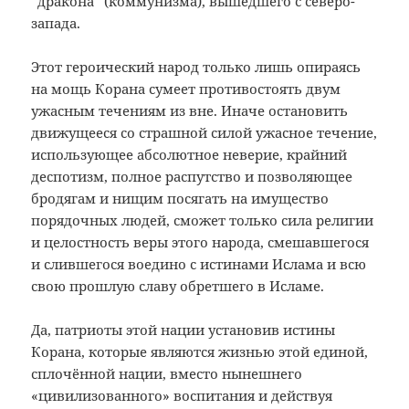
“дракона” (коммунизма), вышедшего с северо-
запада.
Этот героический народ только лишь опираясь
на мощь Корана сумеет противостоять двум
ужасным течениям из вне. Иначе остановить
движущееся со страшной силой ужасное течение,
использующее абсолютное неверие, крайний
деспотизм, полное распутство и позволяющее
бродягам и нищим посягать на имущество
порядочных людей, сможет только сила религии
и целостность веры этого народа, смешавшегося
и слившегося воедино с истинами Ислама и всю
свою прошлую славу обретшего в Исламе.
Да, патриоты этой нации установив истины
Корана, которые являются жизнью этой единой,
сплочённой нации, вместо нынешнего
«цивилизованного» воспитания и действуя