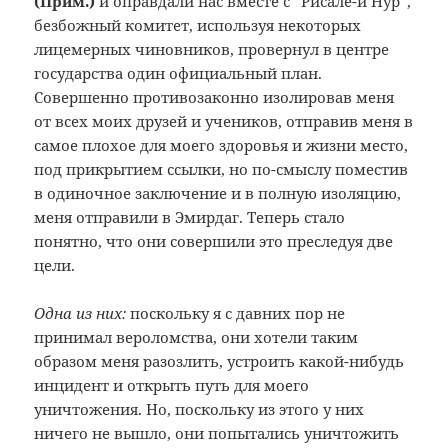
(Прим.
)
и оправдали нас вместе с “Рисале-и Нур”,
безбожный комитет, используя некоторых
лицемерных чиновников, провернул в центре
государства один официальный план.
Совершенно противозаконно изолировав меня
от всех моих друзей и учеников, отправив меня в
самое плохое для моего здоровья и жизни место,
под прикрытием ссылки, но по-смыслу поместив
в одиночное заключение и в полную изоляцию,
меня отправили в Эмирдаг. Теперь стало
понятно, что они совершили это преследуя две
цели.
Одна из них:
поскольку я с давних пор не
принимал вероломства, они хотели таким
образом меня разозлить, устроить какой-нибудь
инцидент и открыть путь для моего
уничтожения. Но, поскольку из этого у них
ничего не вышло, они попытались уничтожить