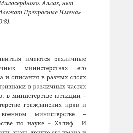
Милосердного. Аллах, нет
адлежат Прекрасные Имена»
0:8).
авителя имеются различные
ных министерствах его
а и описания в разных слоях
признаки в различных частях
р: в министерстве юстиции –
терстве гражданских прав и
военном министерстве –
рстве по науке – Халиф… И
ешь знать другие его имена и