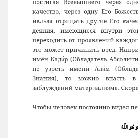
постигая Всевышнего через одн
качество, через одну Его Божес
нельзя отрицать другие Его каче
деяния, имеющиеся внутри этог
переходить от проявлений каждог
это может причинить вред. Напри
имён Кади́р (Обладатель Абсолют
не узреть имени Али́м (Облад
Знания), то можно впасть в
заблуждений материализма. Скоре
Чтобы человек постоянно видел пе
َ هُوَ اللّٰهُ