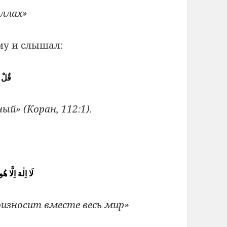
Аллах»
му и слышал:
قُلْ ه
ый» (Коран, 112:1).
لَا اِلٰهَ اِلَّا 
оизносит вместе весь мир»