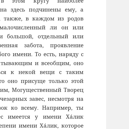
 в этом кругу наиболее
на здесь подчинены ему, а
 А также, в каждом из родов
, малочисленный ли он или
и большой, отдельный или
енная забота, проявление
ого имени. То есть, наряду с
хватывающим и всеобщим, оно
ься к некой вещи с таким
то оно присуще только этой
этим, Могущественный Творец
чезарных завес, несмотря на
зок ко всему. Например, ты
ес имеется у имени Хáлик
тепени имени Хáлик, которое