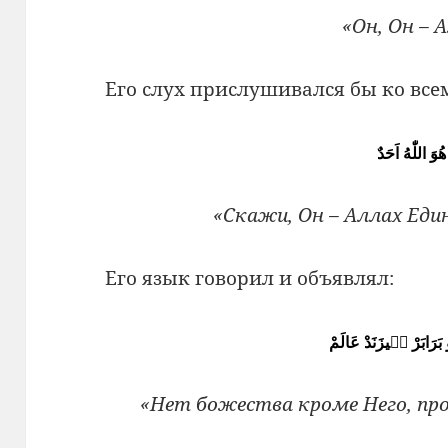
«Он, Он – 
Его слух прислушивался бы ко все
ُوَ اللّٰهُ اَحَدٌ
«Скажи, Он – Аллах Един
Его язык говорил и объявлял:
هُو بَرَابَرْ مٖيزَنَدْ عَالَمْ
«Нет божества кроме Него, пр