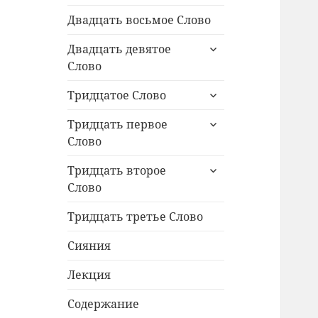
меню
Двадцать восьмое Слово
раскрыть
Двадцать девятое
дочернее
Слово
меню
раскрыть
Тридцатое Слово
дочернее
раскрыть
меню
Тридцать первое
дочернее
Слово
меню
раскрыть
Тридцать второе
дочернее
Слово
меню
Тридцать третье Слово
Сияния
Лекция
Содержание