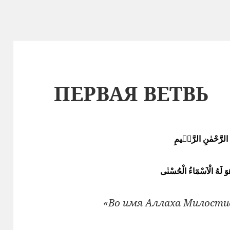
ПЕРВАЯ ВЕТВЬ
ِ الرَّحْمٰنِ الرَّحٖيمِ
َّا هُوَ لَهُ الْاَسْمَٓاءُ الْحُسْنٰى
«Во имя Аллаха Милости