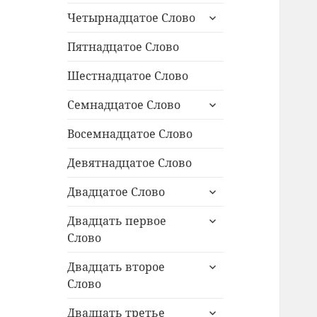
раскрыть
Четырнадцатое Слово
дочернее
меню
Пятнадцатое Слово
Шестнадцатое Слово
раскрыть
Семнадцатое Слово
дочернее
меню
Восемнадцатое Слово
Девятнадцатое Слово
раскрыть
Двадцатое Слово
дочернее
раскрыть
меню
Двадцать первое
дочернее
Слово
меню
раскрыть
Двадцать второе
дочернее
Слово
меню
раскрыть
Двадцать третье