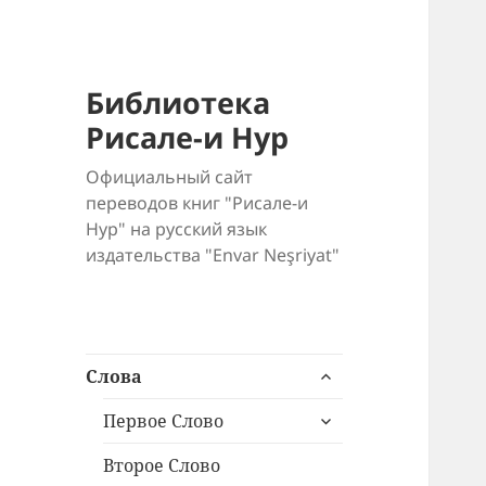
Библиотека
Рисале-и Нур
Официальный сайт
переводов книг "Рисале-и
Нур" на русский язык
издательства "Envar Neşriyat"
раскрыть
Слова
дочернее
раскрыть
меню
Первое Слово
дочернее
меню
Второе Слово