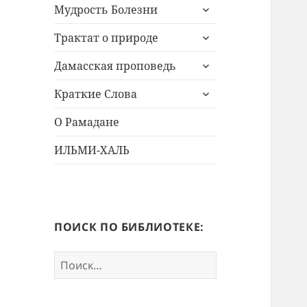
раскрыть
Мудрость Болезни
дочернее
раскрыть
меню
Трактат о природе
дочернее
раскрыть
меню
Дамасская проповедь
дочернее
раскрыть
меню
Краткие Слова
дочернее
меню
О Рамадане
ИЛЬМИ-ХАЛЬ
ПОИСК ПО БИБЛИОТЕКЕ:
Найти: