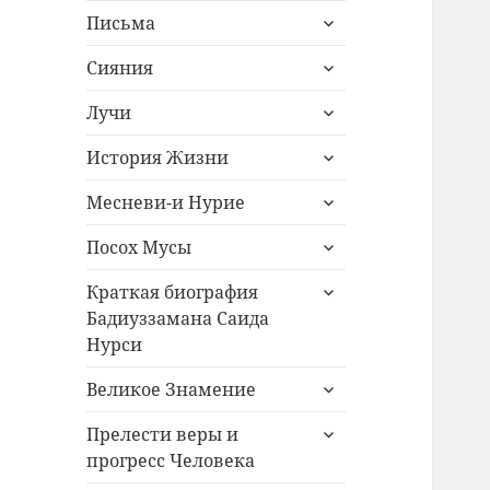
раскрыть
Письма
дочернее
раскрыть
меню
Сияния
дочернее
раскрыть
меню
Лучи
дочернее
раскрыть
меню
История Жизни
дочернее
раскрыть
меню
Месневи-и Нурие
дочернее
раскрыть
меню
Посох Мусы
дочернее
раскрыть
меню
Краткая биография
дочернее
Бадиуззамана Саида
меню
Нурси
раскрыть
Великое Знамение
дочернее
раскрыть
меню
Прелести веры и
дочернее
прогресс Человека
меню