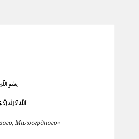
بِسْمِ اللّٰه
اَللّٰهُ لَٓا اِلٰهَ اِل
вого, Милосердного»