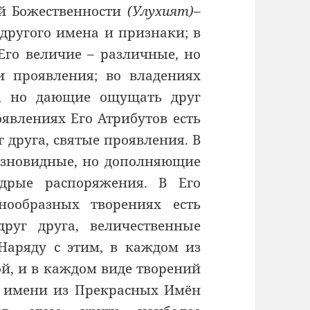
ей Божественности
(Улухият)
–
другого имена и признаки; в
Его величие – различные, но
и проявления; во владениях
е, но дающие ощущать друг
оявлениях Его Атрибутов есть
 друга, святые проявления. В
разновидные, но дополняющие
дрые распоряжения. В Его
нообразных творениях есть
руг друга, величественные
Наряду с этим, в каждом из
й, и в каждом виде творений
о имени из Прекрасных Имён