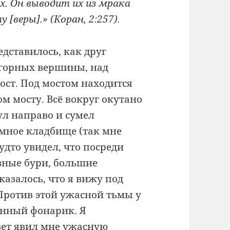
х. Он выводит их из мрака
 [веры].» (Коран, 2:257).
дставилось, как друг
 горных вершины, над
ст. Под мостом находится
ом мосту. Всё вокруг окутано
ул направо и сумел
омное кладбище (так мне
удто увидел, что посреди
зные бури, большие
казалось, что я вижу под
Против этой ужасной тьмы у
анный фонарик. Я
свет явил мне ужасную