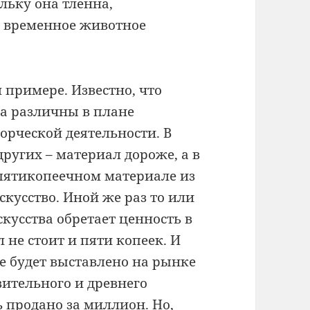
льку она тленна,
е временное животное
 примере. Известно, что
ва различны в плане
орческой деятельности. В
ругих – материал дороже, а в
в пятикопеечном материале из
кусство. Иной же раз то или
кусства обретает ценность в
 не стоит и пяти копеек. И
е будет выставлено на рынке
ительного и древнего
ь продано за миллион. Но,