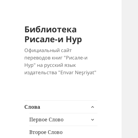
Библиотека
Рисале-и Нур
Официальный сайт
переводов книг "Рисале-и
Нур" на русский язык
издательства "Envar Neşriyat"
раскрыть
Слова
дочернее
раскрыть
меню
Первое Слово
дочернее
меню
Второе Слово