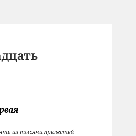
адцать
рвая
ять из тысячи прелестей