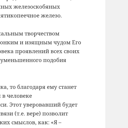
ычных железоскобяных
 пятикопеечное железо.
икальным творчеством
 тонким и изящным чудом Его
овека проявлений всех своих
де уменьшенного подобия
ка, то благодаря ему станет
 в человеке
си. Этот уверовавший будет
вязи (т.е. вере) позволит
ких смыслов, как: «Я –