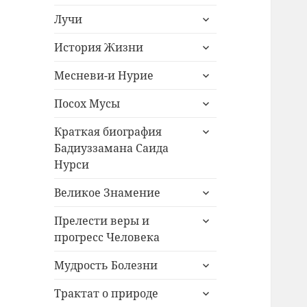
дочернее
раскрыть
меню
Лучи
дочернее
раскрыть
меню
История Жизни
дочернее
раскрыть
меню
Месневи-и Нурие
дочернее
раскрыть
меню
Посох Мусы
дочернее
раскрыть
меню
Краткая биография
дочернее
Бадиуззамана Саида
меню
Нурси
раскрыть
Великое Знамение
дочернее
раскрыть
меню
Прелести веры и
дочернее
прогресс Человека
меню
раскрыть
Мудрость Болезни
дочернее
раскрыть
меню
Трактат о природе
дочернее