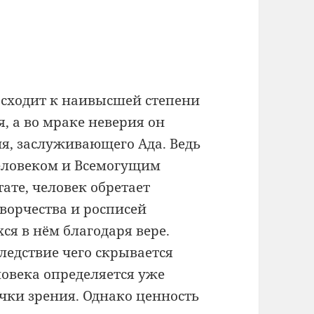
осходит к наивысшей степени
я, а во мраке неверия он
я, заслуживающего Ада. Ведь
человеком и Всемогущим
тате, человек обретает
Творчества и росписей
я в нём благодаря вере.
следствие чего скрывается
ловека определяется уже
чки зрения. Однако ценность