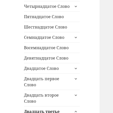
раскрыть
Четырнадцатое Слово
дочернее
меню
Пятнадцатое Слово
Шестнадцатое Слово
раскрыть
Семнадцатое Слово
дочернее
меню
Восемнадцатое Слово
Девятнадцатое Слово
раскрыть
Двадцатое Слово
дочернее
раскрыть
меню
Двадцать первое
дочернее
Слово
меню
раскрыть
Двадцать второе
дочернее
Слово
меню
раскрыть
Двадцать третье