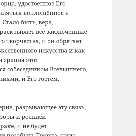
орца, удостоенное Его
являться воплощённое в
 Стало быть, вера,
 раскрывает все заключённые
о творчества, и он обретает
жественного искусства и как
и зрения этот
ся собеседником Всевышнего,
иями, и Его гостем,
ерие, разрывающее эту связь,
узоры и росписи
аке, и не будет
ли позабыть Творца, тогда