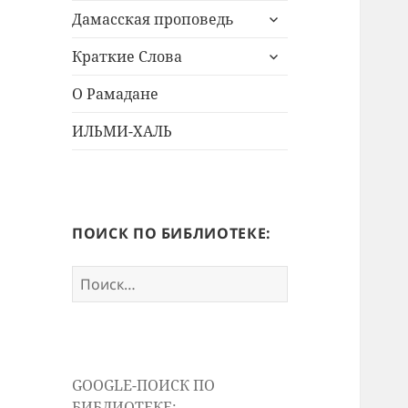
раскрыть
меню
Дамасская проповедь
дочернее
раскрыть
меню
Краткие Слова
дочернее
меню
О Рамадане
ИЛЬМИ-ХАЛЬ
ПОИСК ПО БИБЛИОТЕКЕ:
Найти:
GOOGLE-ПОИСК ПО
БИБЛИОТЕКЕ: