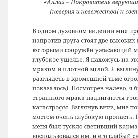
«Аллах – Покровитель верующи
[неверия и невежества] к свету
В одном духовном видении мне пре
напротив друга стоят две высоких
которыми сооружён ужасающий мо
глубокое ущелье. Я нахожусь на эт
мраком и плотной мглой. Я взглян
разглядеть в кромешной тьме огр
показалось). Посмотрев налево, я б
страшного мрака надвигаются гро
катастрофы. Взглянув вниз, мне по
мостом очень глубокую пропасть. 
меня был тускло светивший карм
воспользовался им, и его слабый 