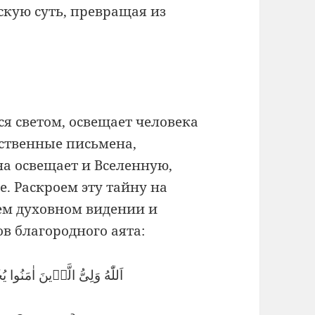
скую суть, превращая из
ся светом, освещает человека
ественные письмена,
на освещает и Вселенную,
. Раскроем эту тайну на
ем духовном видении и
в благородного аята:
اَللّٰهُ وَلِىُّ الَّذٖينَ اٰمَنُوا 