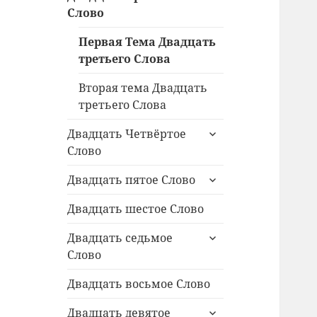
дочернее
Слово
меню
Первая Тема Двадцать
третьего Слова
Вторая тема Двадцать
третьего Слова
раскрыть
Двадцать Четвёртое
дочернее
Слово
меню
раскрыть
Двадцать пятое Слово
дочернее
меню
Двадцать шестое Слово
раскрыть
Двадцать седьмое
дочернее
Слово
меню
Двадцать восьмое Слово
раскрыть
Двадцать девятое