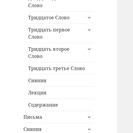
дочернее
Слово
меню
раскрыть
Тридцатое Слово
дочернее
раскрыть
меню
Тридцать первое
дочернее
Слово
меню
раскрыть
Тридцать второе
дочернее
Слово
меню
Тридцать третье Слово
Сияния
Лекция
Содержание
раскрыть
Письма
дочернее
раскрыть
меню
Сияния