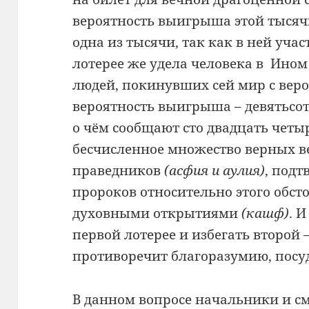
вероятность выигрыша этой тысячи
одна из тысячи, так как в ней учас
лотерее же удела человека в Ином
людей, покинувших сей мир с вер
вероятность выигрыша – девятьсот
о чём сообщают сто двадцать четы
бесчисленное множество верных в
праведников
(асфия и аулия)
, под
пророков относительно этого обст
духовными открытиями
(кашф)
. 
первой лотерее и избегать второй –
противоречит благоразумию, посу
В данном вопросе начальники и с