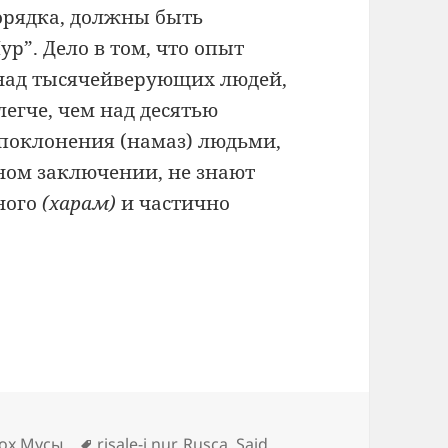
орядка, должны быть
р”. Дело в том, что опыт
 над тысячейверующих людей,
легче, чем над десятью
оклонения (намаз) людьми,
ном заключении, не знают
ного
(харам)
и частично
Метки
ох Мусы
risale-i nur
,
Rusça
,
Said