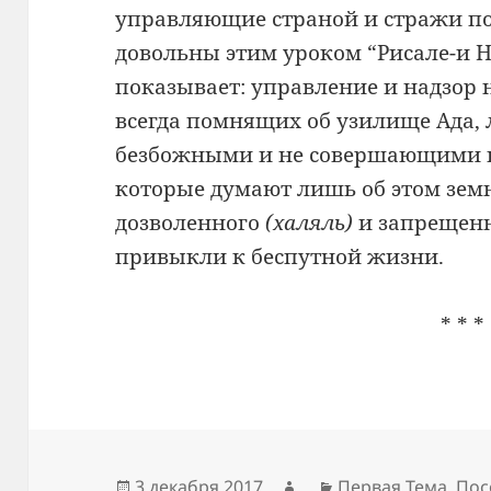
управляющие страной и стражи п
довольны этим уроком “Рисале-и Ну
показывает: управление и надзор
всегда помнящих об узилище Ада, 
безбожными и не совершающими п
которые думают лишь об этом зем
дозволенного
(халяль)
и запрещен
привыкли к беспутной жизни.
* * *
Опубликовано
Автор
Рубрики
3 декабря 2017
Первая Тема
,
Пос