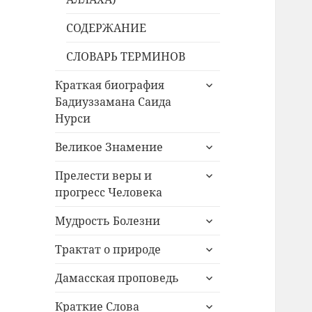
СОДЕРЖАНИЕ
СЛОВАРЬ ТЕРМИНОВ
раскрыть
Краткая биография
дочернее
Бадиуззамана Саида
меню
Нурси
раскрыть
Великое Знамение
дочернее
раскрыть
меню
Прелести веры и
дочернее
прогресс Человека
меню
раскрыть
Мудрость Болезни
дочернее
раскрыть
меню
Трактат о природе
дочернее
раскрыть
меню
Дамасская проповедь
дочернее
раскрыть
меню
Краткие Слова