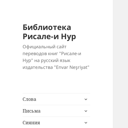
Библиотека
Рисале-и Нур
Официальный сайт
переводов книг "Рисале-и
Нур" на русский язык
издательства "Envar Neşriyat"
раскрыть
Слова
дочернее
раскрыть
меню
Письма
дочернее
раскрыть
меню
Сияния
дочернее