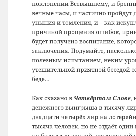
поклонении Всевышнему, и бренны
вечные часы, и частично пройдут 
уныния и томления, и – как искупл
причиной прощения ошибок, прив
будет получено воспитание, котор
заключения. Подумайте, насколько
полезным испытанием, неким урок
утешительной приятной беседой с
беде…
Как сказано в
Четвёртом Слове
,
денежного выигрыша в тысячу лир 
двадцати четырёх лир на лотерейн
тысяча человек, но не отдаёт один
на билет для вечной драгоценно