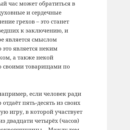
й час может обратиться в
духовные и сердечные
ение грехов – это станет
едших к заключению, и
ое является смыслом
 это является неким
ом, а также некой
о своими товарищами по
 например, если человек ради
отдаёт пять-десять из своих
ую игру, в которой участвует
 из двадцати четырёх (часов)
й сокровищницы… Между тем,