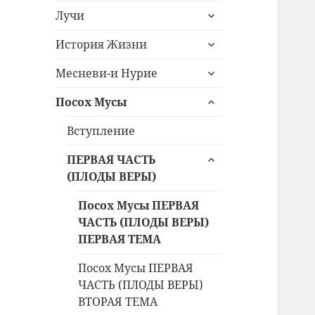
раскрыть
меню
Лучи
дочернее
раскрыть
меню
История Жизни
дочернее
раскрыть
меню
Месневи-и Нурие
дочернее
раскрыть
меню
Посох Мусы
дочернее
меню
Вступление
раскрыть
ПЕРВАЯ ЧАСТЬ
дочернее
(ПЛОДЫ ВЕРЫ)
меню
Посох Мусы ПЕРВАЯ
ЧАСТЬ (ПЛОДЫ ВЕРЫ)
ПЕРВАЯ ТЕМА
Посох Мусы ПЕРВАЯ
ЧАСТЬ (ПЛОДЫ ВЕРЫ)
ВТОРАЯ ТЕМА