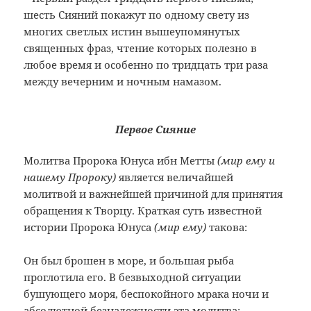
шесть Сияний покажут по одному свету из
многих светлых истин вышеупомянутых
священных фраз, чтение которых полезно в
любое время и особенно по тридцать три раза
между вечерним и ночным намазом.
Первое Сияние
Молитва Пророка Юнуса ибн Метты
(мир ему и
нашему Пророку)
является величайшей
молитвой и важнейшей причиной для принятия
обращения к Творцу. Краткая суть известной
истории Пророка Юнуса
(мир ему)
такова:
Он был брошен в море, и большая рыба
проглотила его. В безвыходной ситуации
бушующего моря, беспокойного мрака ночи и
абсолютной безнадежности эта молитва: