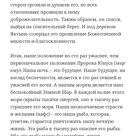
сторон грозили и душили его, во всех
отношениях проявили к нему
доброжелательность. Таким образом, он спасся,
выйдя на спасительный берег. И под деревом
Яктынь созерцал это проявление Божественной
милости и благосклонности.
Итак, наше положение во сто раз ужаснее, чем
первоначальное положение Пророка Юнуса
(мир
ему
). Наша ночь – это будущее. Наше будущее, на
взгляд беспечности, является в сто раз темней и
ужасней его ночи. А нашим морем является наш
беспокойный Земной Шар. В каждой волне этого
моря скрыты тысячи смертей, оно в тысячу раз
страшнее его моря. Наши нескончаемые страсти
и желания (нафс) – это наша рыба, которая,
угнетая, старается уничтожить нашу вечную
жизнь. Эта рыба в тысячу раз опаснее его рыбы.
Ибо его рыба могла бы погубить жизнь