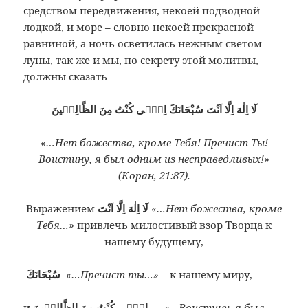
средством передвижения, некоей подводной
лодкой, и море – словно некоей прекрасной
равниной, а ночь осветилась нежным светом
луны, так же и мы, по секрету этой молитвы,
должны сказать
لَٓا اِلٰهَ اِلَّٓا اَنْتَ سُبْحَانَكَ اِنّٖى كُنْتُ مِنَ الظَّالِمٖينَ
«…Нет божества, кроме Тебя! Пречист Ты!
Воистину, я был одним из несправедливых!»
(Коран, 21:87).
Выражением
لَٓا اِلٰهَ اِلَّٓا اَنْتَ
«…Нет божества, кроме
Тебя…»
привлечь милостивый взор Творца к
нашему будущему,
سُبْحَانَكَ
«…Пречист ты…»
– к нашему миру,
и
اِنّٖى كُنْتُ مِنَ الظَّالِمٖينَ
–
«…Воистину, я был