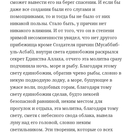
сможет вывести его на берег спасения. И если бы
даже все создания были его слугами и
помощниками, то и тогда бы не было от них
никакой пользы. Стало быть, у причин нет
никакого влияния. И от того, что он в степени
зримой несомненности увидел, что нет другого
прибежища кроме Создателя причин (Мусаббиб-
уль-Асбаб), внутри света единобожия раскрылся
секрет Единства Аллаха, отчего эта молитва сразу
подчинила ночь, море и рыбу. Благодаря этому
свету единобожия, обратив чрево рыбы, словно в
некую подводную лодку, а море, бушующее в
ужасе волн, подобных горам, благодаря тому
свету единобожия сделав, будто некоей
безопасной равниной, неким местом для
прогулок и отдыха, эта молитва, благодаря тому
свету, сметя с небесного свода облака, вывела
луну над его головой, словно неким
светильником. Эти творения, которые со всех