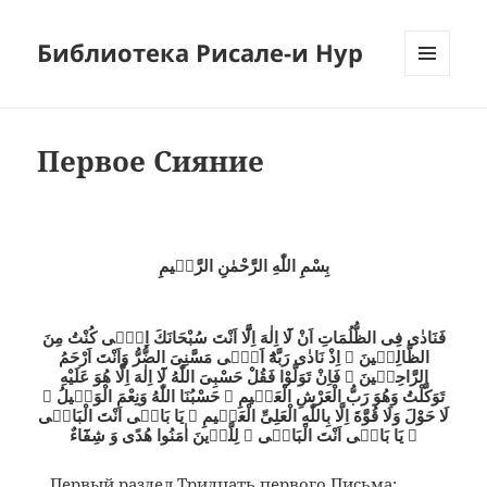
Библиотека Рисале-и Нур
МЕНЮ
И
ВИДЖЕТЫ
Первое Сияние
بِسْمِ اللّٰهِ الرَّحْمٰنِ الرَّحٖيمِ
فَنَادٰى فِى الظُّلُمَاتِ اَنْ لَٓا اِلٰهَ اِلَّٓا اَنْتَ سُبْحَانَكَ اِنّٖى كُنْتُ مِنَ
الظَّالِمٖينَ ۞ اِذْ نَادٰى رَبَّهُٓ اَنّٖى مَسَّنِىَ الضُّرُّ وَاَنْتَ اَرْحَمُ
الرَّاحِمٖينَ ۞ فَاِنْ تَوَلَّوْا فَقُلْ حَسْبِىَ اللّٰهُ لَٓا اِلٰهَ اِلَّا هُوَ عَلَيْهِ
تَوَكَّلْتُ وَهُوَ رَبُّ الْعَرْشِ الْعَظٖيمِ ۞ حَسْبُنَا اللّٰهُ وَنِعْمَ الْوَكٖيلُ ۞
لَا حَوْلَ وَلَا قُوَّةَ اِلَّا بِاللّٰهِ الْعَلِىِّ الْعَظٖيمِ ۞ يَا بَاقٖى اَنْتَ الْبَاقٖى
۞ يَا بَاقٖى اَنْتَ الْبَاقٖى ۞ لِلَّذٖينَ اٰمَنُوا هُدًى وَ شِفَٓاءٌ
Первый раздел Тридцать первого Письма;