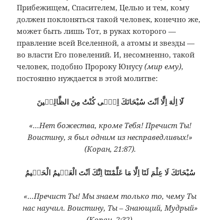
Прибежищем, Спасителем, Целью и тем, кому
должен поклоняться такой человек, конечно же,
может быть лишь Тот, в руках которого —
правление всей Вселенной, а атомы и звезды —
во власти Его повелений. И, несомненно, такой
человек, подобно Пророку Юнусу
(мир ему)
,
постоянно нуждается в этой молитве:
لَٓا اِلٰهَ اِلَّٓا اَنْتَ سُبْحَانَكَ اِنّٖى كُنْتُ مِنَ الظَّالِمٖينَ
«…Нет божества, кроме Тебя! Пречист Ты!
Воистину, я был одним из несправедливых!»
(Коран, 21:87).
سُبْحَانَكَ لَا عِلْمَ لَنَٓا اِلَّا مَا عَلَّمْتَنَٓا اِنَّكَ اَنْتَ الْعَلٖيمُ الْحَكٖيمُ
«…Пречист Ты! Мы знаем только то, чему Ты
нас научил. Воистину, Ты – Знающий, Мудрый»
(Коран, 2:32).