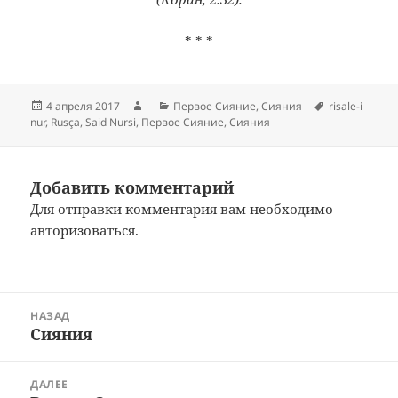
* * *
Опубликовано
Автор
Рубрики
Метки
4 апреля 2017
Первое Сияние
,
Сияния
risale-i
nur
,
Rusça
,
Said Nursi
,
Первое Сияние
,
Сияния
Добавить комментарий
Для отправки комментария вам необходимо
авторизоваться
.
Навигация
НАЗАД
по
Сияния
Предыдущая
записям
запись:
ДАЛЕЕ