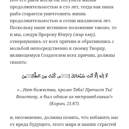
продолжительностью в сто лет, тогда как наша
рыба старается уничтожить жизнь
продолжительностью в сотни миллионов лет.
Поскольку наше истинное положение таково, то
и мы, следуя Пророку Юнусу
(мир ему)
,
отвернувшись от всех причин и обратившись с
мольбой непосредственно к своему Творцу,
являющемуся Создателем всех причин, должны
сказать:
لَٓا اِلٰهَ اِلَّٓا اَنْتَ سُبْحَانَكَ اِنّٖى كُنْتُ مِنَ الظَّالِمٖينَ
«…Нет божества, кроме Тебя! Пречист Ты!
Воистину, я был одним из несправедливых!»
(Коран, 21:87).
и, несомненно, должны понять, что избавить нас
от вреда будущего, этого мира и наших страстей