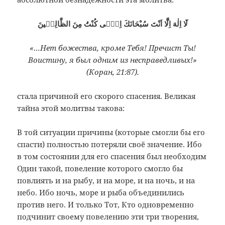
لَٓا اِلٰهَ اِلَّٓا اَنْتَ سُبْحَانَكَ اِنّٖى كُنْتُ مِنَ الظَّالِمٖينَ
«…Нет божества, кроме Тебя! Пречист Ты!
Воистину, я был одним из несправедливых!»
(Коран, 21:87).
стала причиной его скорого спасения. Великая
тайна этой молитвы ­такова:
В той ситуации причины (которые смогли бы его
спасти) полностью потеряли своё значение. Ибо
в том состоянии для его спасения был необходим
Один такой, повеление которого смогло бы
повлиять и на рыбу, и на море, и на ночь, и на
небо. Ибо ночь, море и рыба объединились
против него. И только Тот, Кто одновременно
подчинит своему повелению эти три творения,